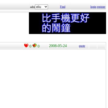
Find
login
register
adm
2008-05-24
0
0
quote