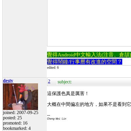
覺得Android中文輸入法(注音、倉頡)不易
覺得鬧鐘/行事曆有改進的空間？
edited: 6
desty
2
subject:
這保護色真是厲害！
大概在中間偏左的地方，如果不是看到它
joined: 2007-09-25
--
posted: 25
Cheng-Wei Lin
promoted: 16
bookmarked: 4