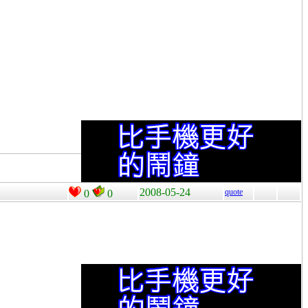
2008-05-24
quote
0
0