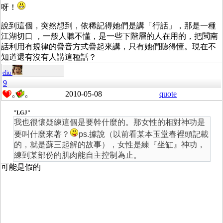
呀！
說到這個，突然想到，依稀記得她們是講「行話」，那是一種
江湖切口 ，一般人聽不懂，是一些下階層的人在用的，把閩南
話利用有規律的疊音方式疊起來講，只有她們聽得懂。現在不
知道還有沒有人講這種話？
eliu
9
2010-05-08
quote
0
0
"LGJ"
我也很懷疑練這個是要幹什麼的。那女性的相對神功是
要叫什麼來著？
ps.據說（以前看某本玉堂春裡頭記載
的，就是蘇三起解的故事），女性是練『坐缸』神功，
練到某部份的肌肉能自主控制為止。
可能是假的