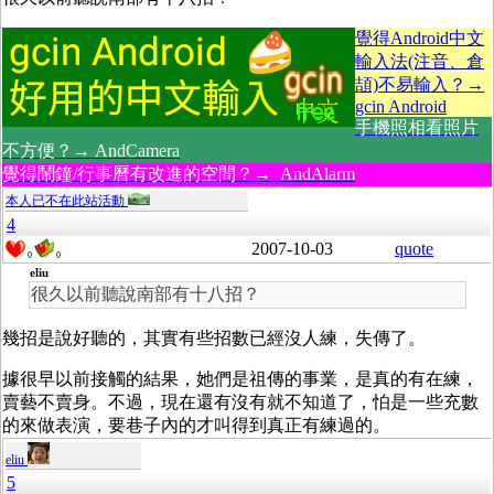
覺得Android中文
輸入法(注音、倉
頡)不易輸入？→
gcin Android
手機照相看照片
不方便？→ AndCamera
覺得鬧鐘/行事曆有改進的空間？→ AndAlarm
本人已不在此站活動
4
2007-10-03
quote
0
0
eliu
很久以前聽說南部有十八招？
幾招是說好聽的，其實有些招數已經沒人練，失傳了。
據很早以前接觸的結果，她們是祖傳的事業，是真的有在練，
賣藝不賣身。不過，現在還有沒有就不知道了，怕是一些充數
的來做表演，要巷子內的才叫得到真正有練過的。
eliu
5