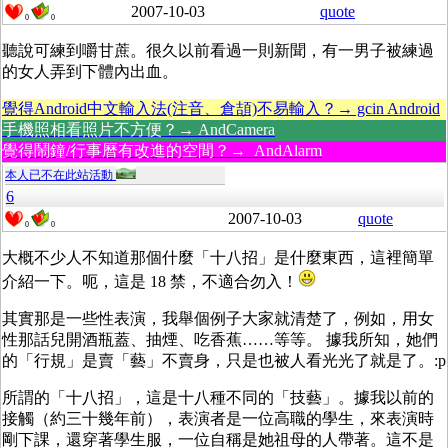
2007-10-03
quote
0
0
聽說可練到嚼甘蔗。很久以前看過一則新聞，有一男子被練過
的女人弄到下體內出血。
覺得Android中文輸入法(注音、倉頡)不易輸入？→ gcin Android
手機照相看照片不方便？→ AndCamera
覺得鬧鐘/行事曆有改進的空間？→ AndAlarm
本人已不在此站活動
6
2007-10-03
quote
0
0
大概不少人不知道那個什麼「十八招」是什麼東西，這裡簡單
介紹一下。呃，這是 18 禁，不適合勿入！
其實那是一些性表演，我舉個例子大家就清楚了，例如，用女
性那話兒開酒瓶蓋、抽煙、吃香蕉……等等。 據我所知，她們
的「行規」是賣「藝」不賣身，只是也被人看光光了就是了。:p
所謂的「十八招」，這是十八種不同的「技藝」。據我以前的
接觸（約三十幾年前），表演者是一位高職的學生，來表演時
剛下課，還穿著學生服，一位自稱是她祖母的人帶著。這不是