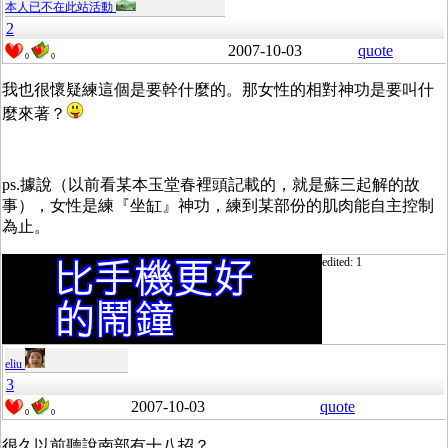
本人已不在此站活動
2
2007-10-03
quote
0
0
我也很懷疑練這個是要幹什麼的。那女性的相對神功是要叫什
麼來著？
ps.據說（以前看某本玉堂春裡頭記載的，就是蘇三起解的故
事），女性是練『坐缸』神功，練到某部份的肌肉能自主控制
為止。
edited: 1
eliu
3
2007-10-03
quote
0
0
很久以前聽說南部有十八招？