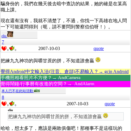
騙身份的，我們在幾天後去暗中查訪的結果，她的確是在某高
職上課。
現在還有沒有，我就不清楚了，不過，你找一下高雄在地人問
一下可能還問得到（呃，請不要問到警察伯伯呀！）。
eliu
7
2007-10-03
quote
0
0
把練九九神功的與嚼甘蔗的拼，不知道誰會贏
覺得Android中文輸入法(注音、倉頡)不易輸入？→ gcin Android
手機照相看照片不方便？→ AndCamera
覺得鬧鐘/行事曆有改進的空間？→ AndAlarm
本人已不在此站活動
8
2007-10-03
quote
0
0
eliu
把練九九神功的與嚼甘蔗的拼，不知道誰會贏
哈哈，想太多了，應該是兩敗俱傷吧！那種事不是這樣玩的