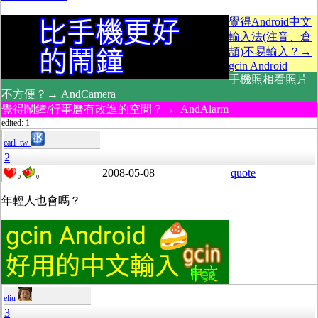
覺得Android中文
輸入法(注音、倉
頡)不易輸入？→
gcin Android
手機照相看照片
不方便？→ AndCamera
覺得鬧鐘/行事曆有改進的空間？→ AndAlarm
edited: 1
carl_tw
2
2008-05-08
quote
0
0
年輕人也會嗎？
eliu
3