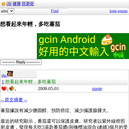
cht
健康
抗老化
Find
adm
login
register
想看起來年輕，多吃蕃茄
----------- Reply -----------
eliu
1
想看起來年輕，多吃蕃茄
2008-05-01
quote
0
0
-- 原文摘要 --
蕃茄據說有減少膽固醇、預防癌症、減少攝護腺腫大。
最近的研究顯示，番茄還可以保護皮膚。研究者以紫外線燈照
射皮膚，發現每天吃5湯匙番茄醬(與橄欖油混合)連續3個月的受