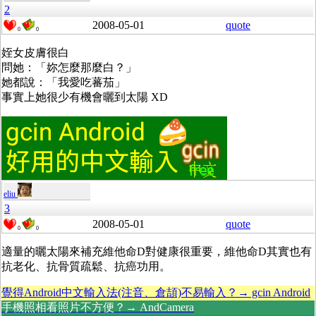
2
2008-05-01
quote
0
0
姪女皮膚很白
問她：「妳怎麼那麼白？」
她都說：「我愛吃蕃茄」
事實上她很少有機會曬到太陽 XD
eliu
3
2008-05-01
quote
0
0
適量的曬太陽來補充維他命D對健康很重要，維他命D其實也有
抗老化、抗骨質疏鬆、抗癌功用。
覺得Android中文輸入法(注音、倉頡)不易輸入？→ gcin Android
手機照相看照片不方便？→ AndCamera