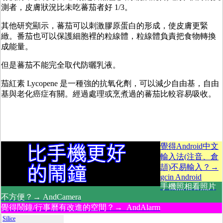
測者，皮膚狀況比未吃蕃茄者好 1/3。
其他研究顯示，蕃茄可以刺激膠原蛋白的形成，使皮膚更緊
緻。番茄也可以保護細胞裡的粒線體，粒線體負責把食物轉換
成能量。
但是蕃茄不能完全取代防曬乳液。
茄紅素 Lycopene 是一種強的抗氧化劑，可以減少自由基，自由
基與老化癌症有關。經過處理或烹煮過的蕃茄比較容易吸收。
覺得Android中文
輸入法(注音、倉
頡)不易輸入？→
gcin Android
手機照相看照片
不方便？→ AndCamera
覺得鬧鐘/行事曆有改進的空間？→ AndAlarm
Silice