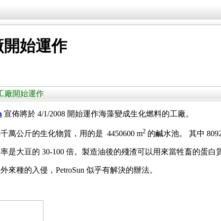
廠開始運作
油的工廠開始運作
n
宣佈將於 4/1/2008 開始運作海藻變成生化燃料的工廠。
2
油及5千萬公斤的生化物質，用的是
4450600 m
的鹹水池。
其中 8092
是大豆的 30-100 倍。製造油後的殘渣可以用來當牲畜的蛋
種的入侵，PetroSun 似乎有解決的辦法。