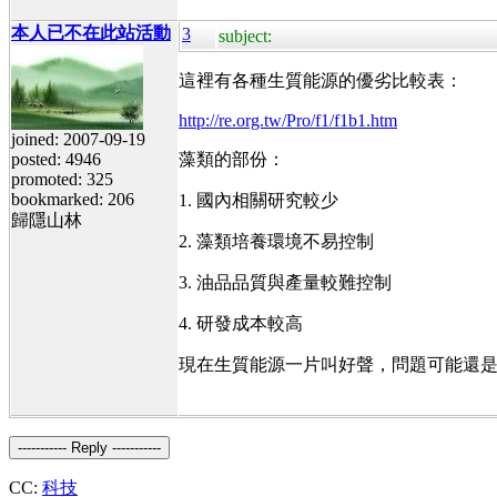
本人已不在此站活動
3
subject:
這裡有各種生質能源的優劣比較表：
http://re.org.tw/Pro/f1/f1b1.htm
joined: 2007-09-19
posted: 4946
藻類的部份：
promoted: 325
bookmarked: 206
1. 國內相關研究較少
歸隱山林
2. 藻類培養環境不易控制
3. 油品品質與產量較難控制
4. 研發成本較高
現在生質能源一片叫好聲，問題可能還是
----------- Reply -----------
CC:
科技