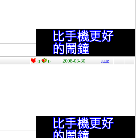
2008-03-30
quote
0
0