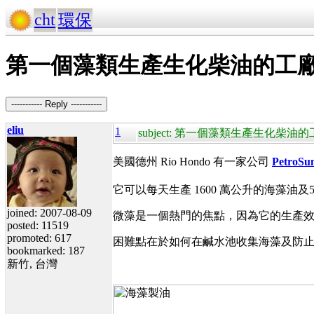
cht
環保
第一個藻類生產生化柴油的工
----------- Reply -----------
eliu
1
subject: 第一個藻類生產生化柴
美國德州 Rio Hondo 有一家公司
PetroSu
它可以每天生產 1600 萬公升的海藻
joined: 2007-08-09
微藻是一個熱門的焦點，因為它的生產效率
posted: 11519
promoted: 617
困難點在於如何在鹹水池收集海藻及防止外來
bookmarked: 187
新竹, 台灣