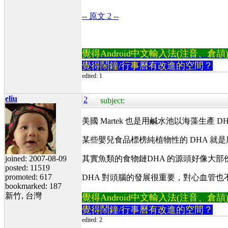
-- 原文 2 --
覺得Android中文輸入法(注音、倉頡)不易
覺得鬧鐘/行事曆有改進的空間？
edited: 1
eliu
2
subject:
美國 Martek 也是用鹹水池以海藻生產 DHA
某些嬰兒食品標榜純植物性的 DHA 就
joined: 2007-08-09
其實魚類的食物鏈DHA 的源頭好像大部
posted: 11519
promoted: 617
DHA 對頭腦的發展很重要，對心血管也
bookmarked: 187
新竹, 台灣
覺得Android中文輸入法(注音、倉頡)不易
覺得鬧鐘/行事曆有改進的空間？
edited: 2