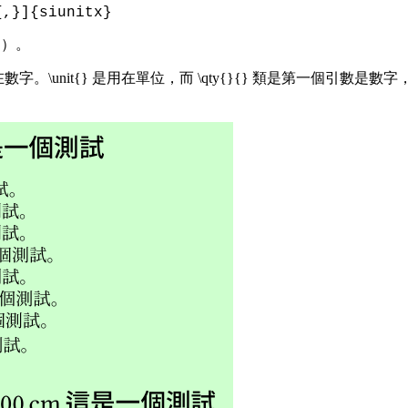
{,}]{siunitx}
白）。
數字。\unit{} 是用在單位，而 \qty{}{} 類是第一個引數是
：