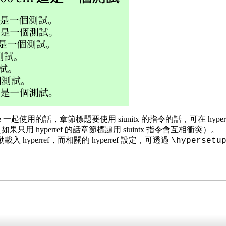
age 一起使用的話，章節標題要使用 siunitx 的指令的話，可在 hyper
果只用 hyperref 的話章節標題用 siuintx 指令會互相衝突）。
入 hyperref，而相關的 hyperref 設定，可透過
\hypersetu