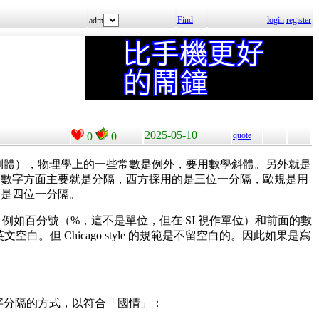
Find
login
register
adm
2025-05-10
0
0
quote
利體），物理學上的一些常數是例外，要用數學斜體。另外就是
。數字方面主要就是分隔，西方採用的是三位一分隔，歐規是用
隔是四位一分隔。
例如百分號（%，這不是單位，但在 SI 視作單位）和前面的數
白。但 Chicago style 的規範是不留空白的。因此如果是寫
字分隔的方式，以符合「國情」：