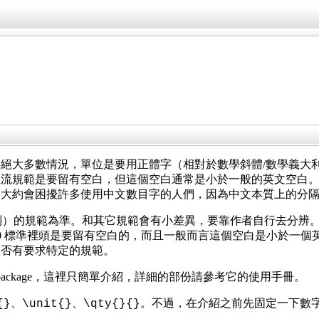
絕大多數情況，單位是要用正體字（相對於數學斜體/數學義大
主流規範是要留有空白，但這個空白通常是小於一般的英文空白
隔大約會困擾許多使用中文數目字的人們，因為中文本質上的分
制）的規範為準。和其它規範會有小差異，要靠作者自行去分辨。
5-0 標準裡頭是要留有空白的，而且一般而言這個空白是小於一個英文空
是否有要求特定的規範。
itx package，這裡只簡單介紹，詳細的部份請參考它的使用手冊。
。不過，在介紹之前先固定一下數
{}、\unit{}、\qty{}{}