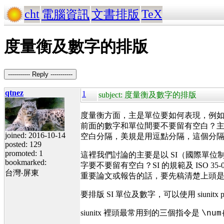
cht
TeX
電腦資訊
文書排版
度量衡及數字的排版
----------- Reply -----------
qtnez
1
subject: 度量衡及數字的排版
度量衡方面，主是單位要如何表現，例如
前面的數字和單位間要不要留有空白？
joined: 2016-10-14
空白分隔，美規是用逗點分隔，這個分
posted: 129
promoted: 1
這裡我們討論的主要是以 SI（國際單位
bookmarked:
字要不要留有空白？SI 的規範及 ISO 3
台灣‧屏東
重要論文或報告的話，要先稿清楚上頭
要排版 SI 單位及數字，可以使用 siun
siunitx 裡頭最常用到的三個指令是
\num