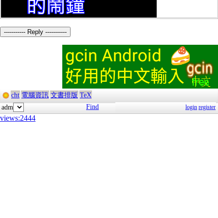
----------- Reply -----------
cht
電腦資訊
文書排版
TeX
Find
adm
login
register
views:2444