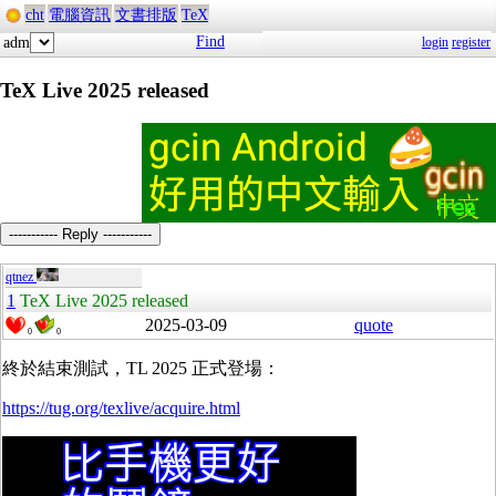
cht
電腦資訊
文書排版
TeX
Find
adm
login
register
TeX Live 2025 released
----------- Reply -----------
qtnez
1
TeX Live 2025 released
2025-03-09
quote
0
0
終於結束測試，TL 2025 正式登場：
https://tug.org/texlive/acquire.html