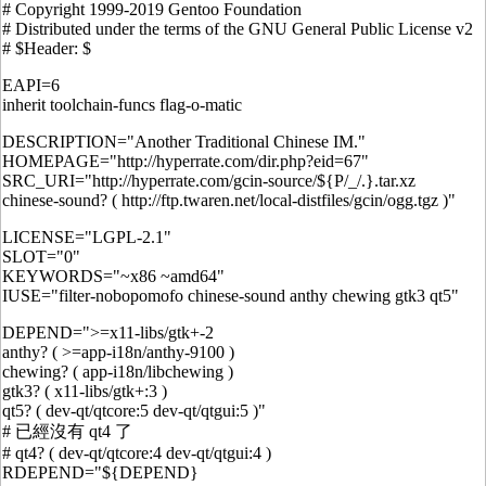
# Copyright 1999-2019 Gentoo Foundation
# Distributed under the terms of the GNU General Public License v2
# $Header: $
EAPI=6
inherit toolchain-funcs flag-o-matic
DESCRIPTION="Another Traditional Chinese IM."
HOMEPAGE="http://hyperrate.com/dir.php?eid=67"
SRC_URI="http://hyperrate.com/gcin-source/${P/_/.}.tar.xz
chinese-sound? ( http://ftp.twaren.net/local-distfiles/gcin/ogg.tgz )"
LICENSE="LGPL-2.1"
SLOT="0"
KEYWORDS="~x86 ~amd64"
IUSE="filter-nobopomofo chinese-sound anthy chewing gtk3 qt5"
DEPEND=">=x11-libs/gtk+-2
anthy? ( >=app-i18n/anthy-9100 )
chewing? ( app-i18n/libchewing )
gtk3? ( x11-libs/gtk+:3 )
qt5? ( dev-qt/qtcore:5 dev-qt/qtgui:5 )"
# 已經沒有 qt4 了
# qt4? ( dev-qt/qtcore:4 dev-qt/qtgui:4 )
RDEPEND="${DEPEND}