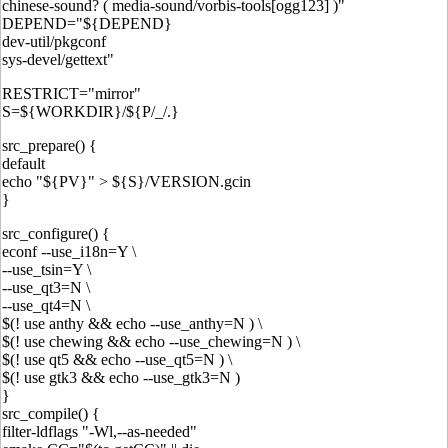
chinese-sound? ( media-sound/vorbis-tools[ogg123] )"
DEPEND="${DEPEND}
dev-util/pkgconf
sys-devel/gettext"
RESTRICT="mirror"
S=${WORKDIR}/${P/_/.}
src_prepare() {
default
echo "${PV}" > ${S}/VERSION.gcin
}
src_configure() {
econf --use_i18n=Y \
--use_tsin=Y \
--use_qt3=N \
--use_qt4=N \
$(! use anthy && echo --use_anthy=N ) \
$(! use chewing && echo --use_chewing=N ) \
$(! use qt5 && echo --use_qt5=N ) \
$(! use gtk3 && echo --use_gtk3=N )
}
src_compile() {
filter-ldflags "-Wl,--as-needed"