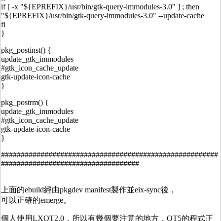
if [ -x "${EPREFIX}/usr/bin/gtk-query-immodules-3.0" ] ; then
"${EPREFIX}/usr/bin/gtk-query-immodules-3.0" --update-cache
fi
}
pkg_postinst() {
update_gtk_immodules
#gtk_icon_cache_update
gtk-update-icon-cache
}
pkg_postrm() {
update_gtk_immodules
#gtk_icon_cache_update
gtk-update-icon-cache
}
#######################################################
###################################
上面的ebuild經由pkgdev manifest製作並eix-sync後，
可以正確的emerge。
個人使用LXQT2.0，所以有幾個要注意的地方，QT5的程式正