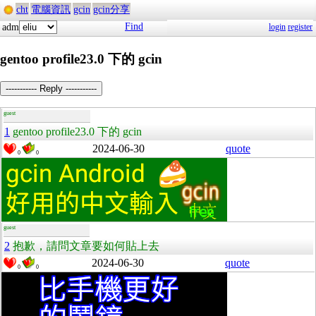
cht
電腦資訊
gcin
gcin分享
Find
adm
login
register
gentoo profile23.0 下的 gcin
----------- Reply -----------
guest
1
gentoo profile23.0 下的 gcin
2024-06-30
quote
0
0
guest
2
抱歉，請問文章要如何貼上去
2024-06-30
quote
0
0