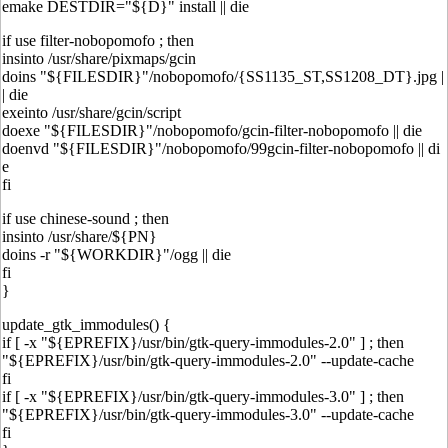
emake DESTDIR="${D}" install || die
if use filter-nobopomofo ; then
insinto /usr/share/pixmaps/gcin
doins "${FILESDIR}"/nobopomofo/{SS1135_ST,SS1208_DT}.jpg |
| die
exeinto /usr/share/gcin/script
doexe "${FILESDIR}"/nobopomofo/gcin-filter-nobopomofo || die
doenvd "${FILESDIR}"/nobopomofo/99gcin-filter-nobopomofo || di
e
fi
if use chinese-sound ; then
insinto /usr/share/${PN}
doins -r "${WORKDIR}"/ogg || die
fi
}
update_gtk_immodules() {
if [ -x "${EPREFIX}/usr/bin/gtk-query-immodules-2.0" ] ; then
"${EPREFIX}/usr/bin/gtk-query-immodules-2.0" --update-cache
fi
if [ -x "${EPREFIX}/usr/bin/gtk-query-immodules-3.0" ] ; then
"${EPREFIX}/usr/bin/gtk-query-immodules-3.0" --update-cache
fi