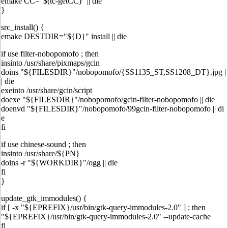
emake CC="$(tc-getCC)" || die
}
src_install() {
emake DESTDIR="${D}" install || die
if use filter-nobopomofo ; then
insinto /usr/share/pixmaps/gcin
doins "${FILESDIR}"/nobopomofo/{SS1135_ST,SS1208_DT}.jpg |
| die
exeinto /usr/share/gcin/script
doexe "${FILESDIR}"/nobopomofo/gcin-filter-nobopomofo || die
doenvd "${FILESDIR}"/nobopomofo/99gcin-filter-nobopomofo || di
e
fi
if use chinese-sound ; then
insinto /usr/share/${PN}
doins -r "${WORKDIR}"/ogg || die
fi
}
update_gtk_immodules() {
if [ -x "${EPREFIX}/usr/bin/gtk-query-immodules-2.0" ] ; then
"${EPREFIX}/usr/bin/gtk-query-immodules-2.0" --update-cache
fi