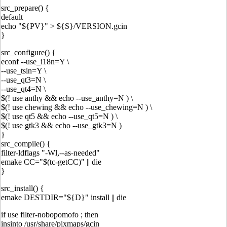
src_prepare() {
default
echo "${PV}" > ${S}/VERSION.gcin
}
src_configure() {
econf --use_i18n=Y \
--use_tsin=Y \
--use_qt3=N \
--use_qt4=N \
$(! use anthy && echo --use_anthy=N ) \
$(! use chewing && echo --use_chewing=N ) \
$(! use qt5 && echo --use_qt5=N ) \
$(! use gtk3 && echo --use_gtk3=N )
}
src_compile() {
filter-ldflags "-Wl,--as-needed"
emake CC="$(tc-getCC)" || die
}
src_install() {
emake DESTDIR="${D}" install || die
if use filter-nobopomofo ; then
insinto /usr/share/pixmaps/gcin