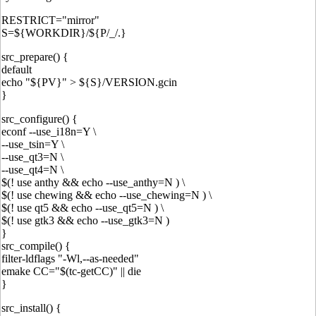
RESTRICT="mirror"
S=${WORKDIR}/${P/_/.}
src_prepare() {
default
echo "${PV}" > ${S}/VERSION.gcin
}
src_configure() {
econf --use_i18n=Y \
--use_tsin=Y \
--use_qt3=N \
--use_qt4=N \
$(! use anthy && echo --use_anthy=N ) \
$(! use chewing && echo --use_chewing=N ) \
$(! use qt5 && echo --use_qt5=N ) \
$(! use gtk3 && echo --use_gtk3=N )
}
src_compile() {
filter-ldflags "-Wl,--as-needed"
emake CC="$(tc-getCC)" || die
}
src_install() {