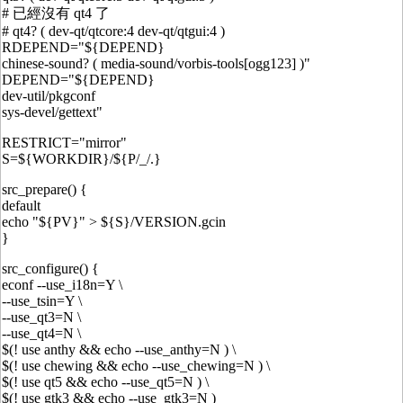
# 已經沒有 qt4 了
# qt4? ( dev-qt/qtcore:4 dev-qt/qtgui:4 )
RDEPEND="${DEPEND}
chinese-sound? ( media-sound/vorbis-tools[ogg123] )"
DEPEND="${DEPEND}
dev-util/pkgconf
sys-devel/gettext"
RESTRICT="mirror"
S=${WORKDIR}/${P/_/.}
src_prepare() {
default
echo "${PV}" > ${S}/VERSION.gcin
}
src_configure() {
econf --use_i18n=Y \
--use_tsin=Y \
--use_qt3=N \
--use_qt4=N \
$(! use anthy && echo --use_anthy=N ) \
$(! use chewing && echo --use_chewing=N ) \
$(! use qt5 && echo --use_qt5=N ) \
$(! use gtk3 && echo --use_gtk3=N )