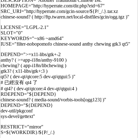
DESCRIPTION="Another Traditional Chinese IM."
HOMEPAGE="http://hyperrate.com/dir.php?eid=67"
SRC_URI="http://hyperrate.com/gcin-source/${P/_/.}.tar.xz
chinese-sound? ( http://ftp.twaren.net/local-distfiles/gcin/ogg.tgz )"
LICENSE="LGPL-2.1"
SLOT="0"
KEYWORDS="~x86 ~amd64"
IUSE="filter-nobopomofo chinese-sound anthy chewing gtk3 qt5"
DEPEND=">=x11-libs/gtk+-2
anthy? ( >=app-i18n/anthy-9100 )
chewing? ( app-i18n/libchewing )
gtk3? ( x11-libs/gtk+:3 )
qt5? ( dev-qt/qtcore:5 dev-qt/qtgui:5 )"
# 已經沒有 qt4 了
# qt4? ( dev-qt/qtcore:4 dev-qt/qtgui:4 )
RDEPEND="${DEPEND}
chinese-sound? ( media-sound/vorbis-tools[ogg123] )"
DEPEND="${DEPEND}
dev-util/pkgconf
sys-devel/gettext"
RESTRICT="mirror"
S=${WORKDIR}/${P/_/.}