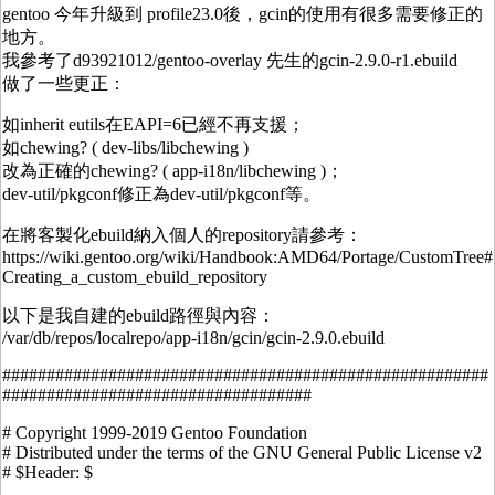
gentoo 今年升級到 profile23.0後，gcin的使用有很多需要修正的
地方。
我參考了d93921012/gentoo-overlay 先生的gcin-2.9.0-r1.ebuild
做了一些更正：
如inherit eutils在EAPI=6已經不再支援；
如chewing? ( dev-libs/libchewing )
改為正確的chewing? ( app-i18n/libchewing )；
dev-util/pkgconf修正為dev-util/pkgconf等。
在將客製化ebuild納入個人的repository請參考：
https://wiki.gentoo.org/wiki/Handbook:AMD64/Portage/CustomTree#
Creating_a_custom_ebuild_repository
以下是我自建的ebuild路徑與內容：
/var/db/repos/localrepo/app-i18n/gcin/gcin-2.9.0.ebuild
#######################################################
###################################
# Copyright 1999-2019 Gentoo Foundation
# Distributed under the terms of the GNU General Public License v2
# $Header: $