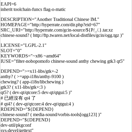
EAPI=6
inherit toolchain-funcs flag-o-matic
DESCRIPTION="Another Traditional Chinese IM."
HOMEPAGE="http://hyperrate.com/dir.php?eid=67"
SRC_URI="http://hyperrate.com/gcin-source/${P/_/.}.tar.xz
chinese-sound? ( http://ftp.twaren.net/local-distfiles/gcin/ogg.tgz )"
LICENSE="LGPL-2.1"
SLOT="0"
KEYWORDS="~x86 ~amd64"
IUSE="filter-nobopomofo chinese-sound anthy chewing gtk3 qt5"
DEPEND=">=x11-libs/gtk+-2
anthy? ( >=app-i18n/anthy-9100 )
chewing? ( app-i18n/libchewing )
gtk3? ( x11-libs/gtk+:3 )
qt5? ( dev-qt/qtcore:5 dev-qt/qtgui:5 )"
# 已經沒有 qt4 了
# qt4? ( dev-qt/qtcore:4 dev-qt/qtgui:4 )
RDEPEND="${DEPEND}
chinese-sound? ( media-sound/vorbis-tools[ogg123] )"
DEPEND="${DEPEND}
dev-util/pkgconf
sys-devel/gettext"