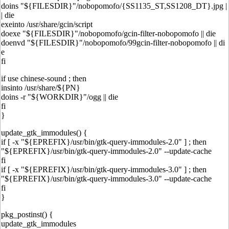
doins "${FILESDIR}"/nobopomofo/{SS1135_ST,SS1208_DT}.jpg |
| die
exeinto /usr/share/gcin/script
doexe "${FILESDIR}"/nobopomofo/gcin-filter-nobopomofo || die
doenvd "${FILESDIR}"/nobopomofo/99gcin-filter-nobopomofo || di
e
fi
if use chinese-sound ; then
insinto /usr/share/${PN}
doins -r "${WORKDIR}"/ogg || die
fi
}
update_gtk_immodules() {
if [ -x "${EPREFIX}/usr/bin/gtk-query-immodules-2.0" ] ; then
"${EPREFIX}/usr/bin/gtk-query-immodules-2.0" --update-cache
fi
if [ -x "${EPREFIX}/usr/bin/gtk-query-immodules-3.0" ] ; then
"${EPREFIX}/usr/bin/gtk-query-immodules-3.0" --update-cache
fi
}
pkg_postinst() {
update_gtk_immodules