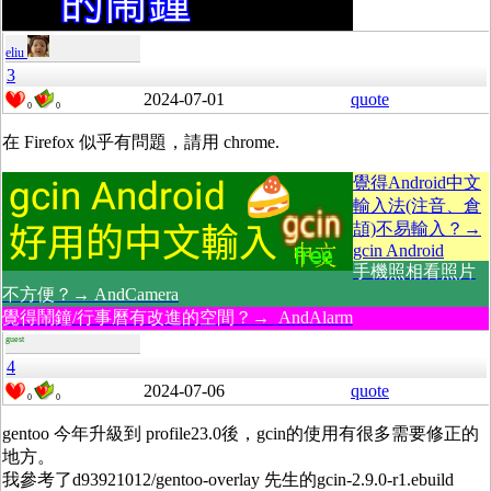
eliu
3
2024-07-01
quote
0
0
在 Firefox 似乎有問題，請用 chrome.
覺得Android中文
輸入法(注音、倉
頡)不易輸入？→
gcin Android
手機照相看照片
不方便？→ AndCamera
覺得鬧鐘/行事曆有改進的空間？→ AndAlarm
guest
4
2024-07-06
quote
0
0
gentoo 今年升級到 profile23.0後，gcin的使用有很多需要修正的
地方。
我參考了d93921012/gentoo-overlay 先生的gcin-2.9.0-r1.ebuild