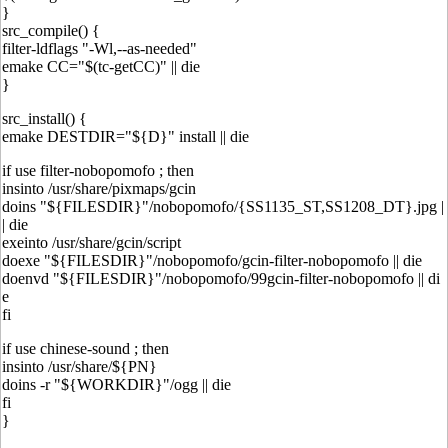
}
src_compile() {
filter-ldflags "-Wl,--as-needed"
emake CC="$(tc-getCC)" || die
}
src_install() {
emake DESTDIR="${D}" install || die
if use filter-nobopomofo ; then
insinto /usr/share/pixmaps/gcin
doins "${FILESDIR}"/nobopomofo/{SS1135_ST,SS1208_DT}.jpg |
| die
exeinto /usr/share/gcin/script
doexe "${FILESDIR}"/nobopomofo/gcin-filter-nobopomofo || die
doenvd "${FILESDIR}"/nobopomofo/99gcin-filter-nobopomofo || di
e
fi
if use chinese-sound ; then
insinto /usr/share/${PN}
doins -r "${WORKDIR}"/ogg || die
fi
}