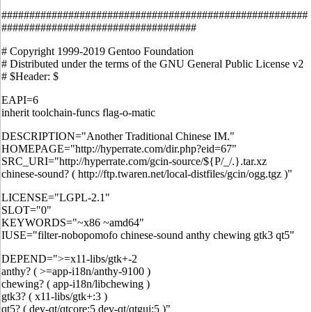
#######################################################
###################################
# Copyright 1999-2019 Gentoo Foundation
# Distributed under the terms of the GNU General Public License v2
# $Header: $
EAPI=6
inherit toolchain-funcs flag-o-matic
DESCRIPTION="Another Traditional Chinese IM."
HOMEPAGE="http://hyperrate.com/dir.php?eid=67"
SRC_URI="http://hyperrate.com/gcin-source/${P/_/.}.tar.xz
chinese-sound? ( http://ftp.twaren.net/local-distfiles/gcin/ogg.tgz )"
LICENSE="LGPL-2.1"
SLOT="0"
KEYWORDS="~x86 ~amd64"
IUSE="filter-nobopomofo chinese-sound anthy chewing gtk3 qt5"
DEPEND=">=x11-libs/gtk+-2
anthy? ( >=app-i18n/anthy-9100 )
chewing? ( app-i18n/libchewing )
gtk3? ( x11-libs/gtk+:3 )
qt5? ( dev-qt/qtcore:5 dev-qt/qtgui:5 )"