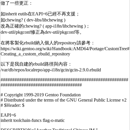
做了一些更正：
如inherit eutils在EAPI=6已經不再支援；
如chewing? ( dev-libs/libchewing )
改為正確的chewing? ( app-i18n/libchewing )；
dev-util/pkgconf修正為dev-util/pkgconf等。
在將客製化ebuild納入個人的repository請參考：
https://wiki.gentoo.org/wiki/Handbook:AMD64/Portage/CustomTree#
Creating_a_custom_ebuild_repository
以下是我自建的ebuild路徑與內容：
/var/db/repos/localrepo/app-i18n/gcin/gcin-2.9.0.ebuild
#######################################################
###################################
# Copyright 1999-2019 Gentoo Foundation
# Distributed under the terms of the GNU General Public License v2
# $Header: $
EAPI=6
inherit toolchain-funcs flag-o-matic