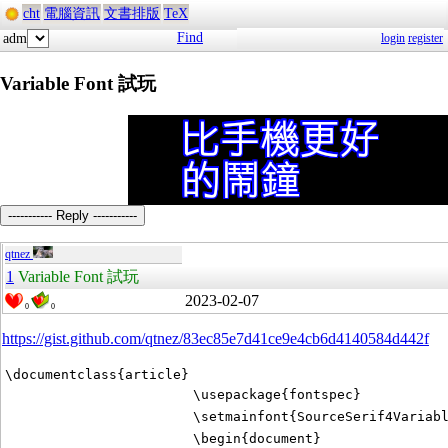
cht
電腦資訊
文書排版
TeX
Find
adm
login
register
Variable Font 試玩
----------- Reply -----------
qtnez
1
Variable Font 試玩
2023-02-07
0
0
https://gist.github.com/qtnez/83ec85e7d41ce9e4cb6d4140584d442f
\documentclass{article}
\usepackage{fontspec}
\setmainfont{SourceSerif4Variab
\begin{document}