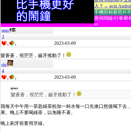
入？→ gcin Andro
手機照相看照片不方便
覺得鬧鐘/行事曆有
m
qtnez
3
2023-03-09
0
0
髮蒼蒼，視茫茫，齒牙搖動了！
eliu
4
2023-03-09
0
0
qtnez
髮蒼蒼，視茫茫，齒牙搖動了！
我每天中午用一茶匙綠茶粉加一杯水每一口先漱口然後喝下去
果。晚上不要喝綠茶，以免睡不著。
晚上刷牙前要用牙線。