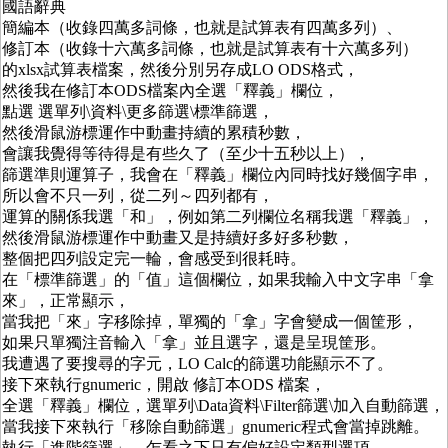
國語辭典
簡編本（收錄四萬多詞條，也就是試算表有四萬多列）、
修訂本（收錄十六萬多詞條，也就是試算表有十六萬多列）
的xlsx試算表檔案，然後分別另存成LO ODS格式，
然後我在修訂本ODS檔案內全選「釋義」欄位，
點選 選單列\資料\更多篩選\標準篩選，
然後滑鼠游標運作中動畫持續的累積秒數，
會讓我覺得等待得是有些久了（至少十五秒以上），
篩選準則運算子，我會在「釋義」欄位內同時找好幾個字串，
所以會不只一列，從二列～四列都有，
運算的關係我選「和」，例如第二列欄位名稱我選「釋義」，
然後滑鼠游標運作中動畫又是持續好多好多秒數，
整個把四列設定完一輪，會感受到很耗時。
在「標準篩選」的「值」這個欄位，如果我輸入中文字串「拿
來」，正常顯示，
當我把「來」字移除掉，單獨的「拿」字會變成一個筐形，
如果只單獨注音輸入「拿」並且選字，還是呈現筐形。
我遭遇了要搜尋的字元，LO Calc的篩選功能顯示不了。
接下來執行gnumeric，開啟 修訂本ODS 檔案，
全選「釋義」欄位，選單列\Data資料\Filter篩選\加入自動篩選，
當我接下來執行「移除自動篩選」gnumeric程式會當掉跳離。
執行「進階篩選」，乍看之下只有偏好設定類型選項，