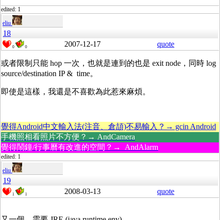
edited: 1
eliu
18
2007-12-17
quote
0
0
或者限制只能 hop 一次，也就是連到的也是 exit node，同時 log
source/destination IP & time。
即使是這樣，我還是不喜歡為此惹來麻煩。
覺得Android中文輸入法(注音、倉頡)不易輸入？→ gcin Android
手機照相看照片不方便？→ AndCamera
覺得鬧鐘/行事曆有改進的空間？→ AndAlarm
edited: 1
eliu
19
2008-03-13
quote
1
1
又一個，需要 JRE (java runtime env)