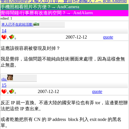
覺得Android中文輸入法(注音、倉頡)不易輸入？→ gcin Android
手機照相看照片不方便？→ AndCamera
覺得鬧鐘/行事曆有改進的空間？→ AndAlarm
edited: 1
本人已不在此站活動
14
2007-12-12
quote
0
0
這應該很容易被發現及封掉？
我是覺得，這個問題不能純由技術層面來處理，因為這樣會無
止無盡。
eliu
15
2007-12-12
quote
0
0
反正 IP 就一直換。不過大陸的國安單位也有弄 tor，這邊要想辦
法把這些 IP 查出來。
或者乾脆把所有 CN 的 IP address block 列入 exit node 的黑名
單。