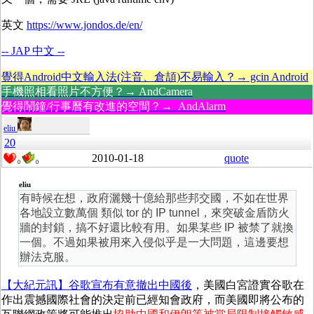
英文
https://www.jondos.de/en/
-- JAP 中文 --
覺得Android中文輸入法(注音、倉頡)不易輸入？→ gcin Android
手機照相看照片不方便？→ AndCamera
覺得鬧鐘/行事曆有改進的空間？→ AndAlarm
eliu
20
2010-01-18
quote
0
0
eliu
有時候在想，政府灑幾十億給那些邦交國，不如在世界
各地設立數萬個 類似 tor 的 IP tunnel，來突破金盾防火
牆的封鎖，搞不好還比較有用。如果某些 IP 被禁了就換
一個。不過如果被用來入侵似乎是一大問題，這邊要想
辦法克服。
【大紀元訊】谷歌宣布有意撤出中國後
，美國白宮證實谷歌在
作出震撼國際社會的決定前已經知會政府，而美國即將公布的