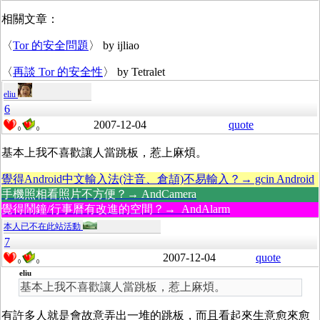
相關文章：
〈
Tor 的安全問題
〉 by ijliao
〈
再談 Tor 的安全性
〉 by Tetralet
eliu
6
2007-12-04
quote
0
0
基本上我不喜歡讓人當跳板，惹上麻煩。
覺得Android中文輸入法(注音、倉頡)不易輸入？→ gcin Android
手機照相看照片不方便？→ AndCamera
覺得鬧鐘/行事曆有改進的空間？→ AndAlarm
本人已不在此站活動
7
2007-12-04
quote
0
0
eliu
基本上我不喜歡讓人當跳板，惹上麻煩。
有許多人就是會故意弄出一堆的跳板，而且看起來生意愈來愈