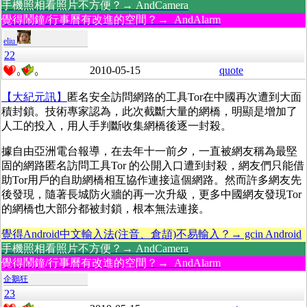
手機照相看照片不方便？→ AndCamera
覺得鬧鐘/行事曆有改進的空間？→ AndAlarm
eliu
22
2010-05-15
quote
0
0
【大紀元訊】
匿名安全訪問網路的工具Tor在中國再次遭到大面
積封鎖。技術專家認為，此次截斷大量的網橋，明顯是增加了
人工的投入，用人手判斷收集網橋後逐一封殺。
據自由亞洲電台報導，在去年十一前夕，一直被網友稱為最堅
固的網路匿名訪問工具Tor 的公開入口遭到封殺，網友們只能借
助Tor用戶的自助網橋相互協作連接這個網路。然而許多網友先
後發現，隨著長城防火牆的再一次升級，更多中國網友發現Tor
的網橋也大部分都被封鎖，根本無法連接。
覺得Android中文輸入法(注音、倉頡)不易輸入？→ gcin Android
手機照相看照片不方便？→ AndCamera
覺得鬧鐘/行事曆有改進的空間？→ AndAlarm
企鵝狂
23