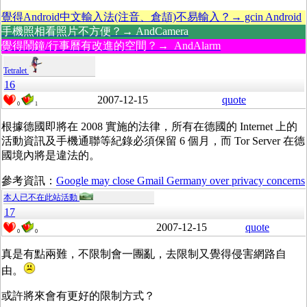
覺得Android中文輸入法(注音、倉頡)不易輸入？→ gcin Android
手機照相看照片不方便？→ AndCamera
覺得鬧鐘/行事曆有改進的空間？→ AndAlarm
Tetralet
16
2007-12-15
quote
0
1
根據德國即將在 2008 實施的法律，所有在德國的 Internet 上的
活動資訊及手機通聯等紀錄必須保留 6 個月，而 Tor Server 在德
國境內將是違法的。
參考資訊：
Google may close Gmail Germany over privacy concerns
本人已不在此站活動
17
2007-12-15
quote
0
0
真是有點兩難，不限制會一團亂，去限制又覺得侵害網路自
由。
或許將來會有更好的限制方式？