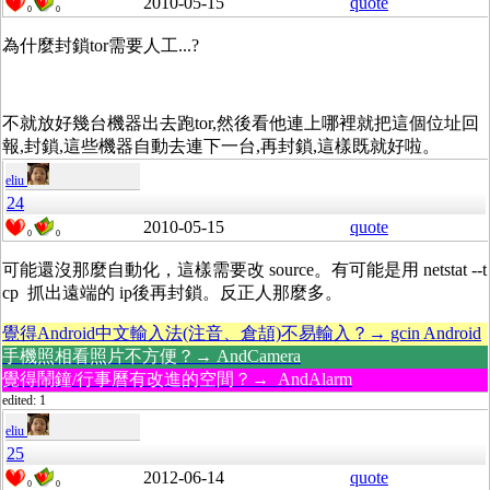
2010-05-15
quote
0
0
為什麼封鎖tor需要人工...?
不就放好幾台機器出去跑tor,然後看他連上哪裡就把這個位址回
報,封鎖,這些機器自動去連下一台,再封鎖,這樣既就好啦。
eliu
24
2010-05-15
quote
0
0
可能還沒那麼自動化，這樣需要改 source。有可能是用 netstat --t
cp 抓出遠端的 ip後再封鎖。反正人那麼多。
覺得Android中文輸入法(注音、倉頡)不易輸入？→ gcin Android
手機照相看照片不方便？→ AndCamera
覺得鬧鐘/行事曆有改進的空間？→ AndAlarm
edited: 1
eliu
25
2012-06-14
quote
0
0