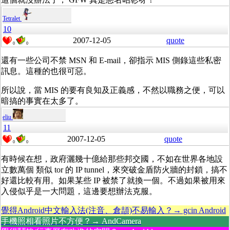
Tetralet
10
2007-12-05
quote
0
0
還有一些公司不禁 MSN 和 E-mail，卻指示 MIS 側錄這些私密
訊息。這種的也很可惡。
所以說，當 MIS 的要有良知及正義感，不然以職務之便，可以
暗搞的事實在太多了。
eliu
11
2007-12-05
quote
0
0
有時候在想，政府灑幾十億給那些邦交國，不如在世界各地設
立數萬個 類似 tor 的 IP tunnel，來突破金盾防火牆的封鎖，搞不
好還比較有用。如果某些 IP 被禁了就換一個。不過如果被用來
入侵似乎是一大問題，這邊要想辦法克服。
覺得Android中文輸入法(注音、倉頡)不易輸入？→ gcin Android
手機照相看照片不方便？→ AndCamera