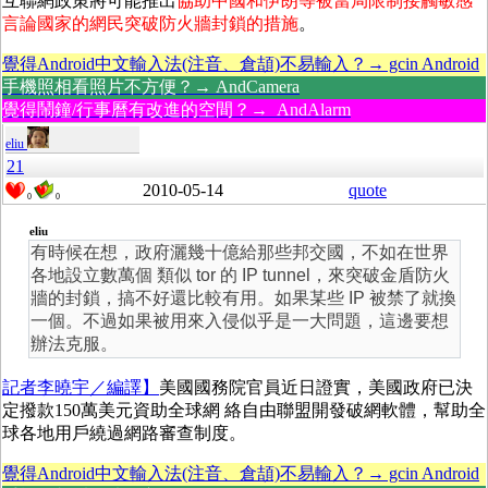
互聯網政策將可能推出
協助中國和伊朗等被當局限制接觸敏感
言論國家的網民突破防火牆封鎖的措施
。
覺得Android中文輸入法(注音、倉頡)不易輸入？→ gcin Android
手機照相看照片不方便？→ AndCamera
覺得鬧鐘/行事曆有改進的空間？→ AndAlarm
eliu
21
2010-05-14
quote
0
0
eliu
有時候在想，政府灑幾十億給那些邦交國，不如在世界
各地設立數萬個 類似 tor 的 IP tunnel，來突破金盾防火
牆的封鎖，搞不好還比較有用。如果某些 IP 被禁了就換
一個。不過如果被用來入侵似乎是一大問題，這邊要想
辦法克服。
記者李曉宇／編譯】
美國國務院官員近日證實，美國政府已決
定撥款150萬美元資助全球網 絡自由聯盟開發破網軟體，幫助全
球各地用戶繞過網路審查制度。
覺得Android中文輸入法(注音、倉頡)不易輸入？→ gcin Android