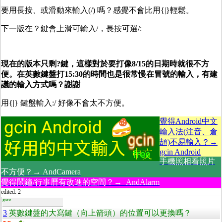
要用長按、或滑動來輸入(/) 嗎？感覺不會比用{|}輕鬆。
下一版在？鍵會上滑可輸入/，長按可選/:
現在的版本只剩?鍵，這樣對於要打像8/15的日期時就很不方
便。在英數鍵盤打15:30的時間也是很常慢在冒號的輸入，有建
議的輸入方式嗎？謝謝
用{|} 鍵盤輸入:/ 好像不會太不方便。
覺得Android中文
輸入法(注音、倉
頡)不易輸入？→
gcin Android
手機照相看照片
不方便？→ AndCamera
覺得鬧鐘/行事曆有改進的空間？→ AndAlarm
edited: 2
guest
3
英數鍵盤的大寫鍵（向上箭頭）的位置可以更換嗎？