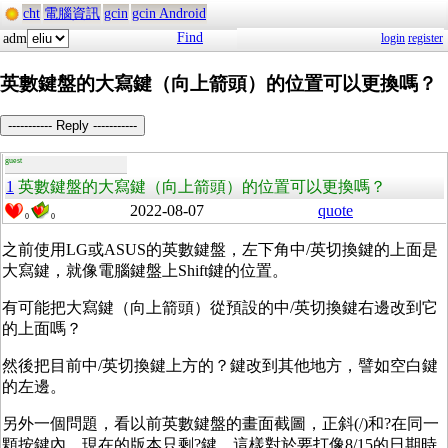
cht
電腦資訊
gcin
gcin Android
Find
adm
login
register
英數鍵盤的大寫鍵（向上箭頭）的位置可以更換嗎？
----------- Reply -----------
guest
1
英數鍵盤的大寫鍵（向上箭頭）的位置可以更換嗎？
2022-08-07
quote
0
0
之前使用LG或ASUS的英數鍵盤，左下角中/英切換鍵的上面是
大寫鍵，就像電腦鍵盤上Shift鍵的位置。
有可能把大寫鍵（向上箭頭）從預設的中/英切換鍵右邊改到它
的上面嗎？
然後把目前中/英切換鍵上方的？鍵改到其他地方，譬如空白鍵
的左邊。
另外一個問題，看以前英數鍵盤的畫面截圖，正斜(/)和?在同一
顆按鍵內，現在的版本只剩?鍵，這樣對於要打像8/15的日期時