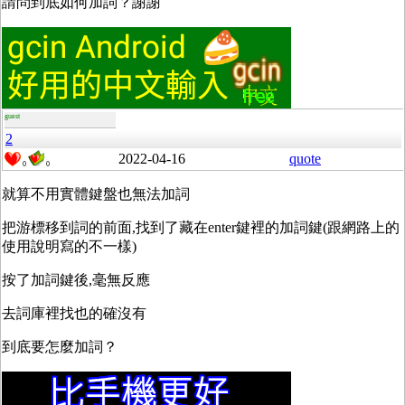
請問到底如何加詞？謝謝
guest
2
2022-04-16
quote
0
0
就算不用實體鍵盤也無法加詞
把游標移到詞的前面,找到了藏在enter鍵裡的加詞鍵(跟網路上的
使用說明寫的不一樣)
按了加詞鍵後,毫無反應
去詞庫裡找也的確沒有
到底要怎麼加詞？