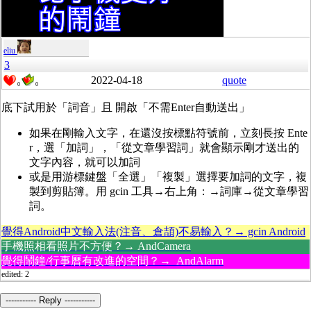
eliu
3
2022-04-18
quote
0
0
底下試用於「詞音」且 開啟「不需Enter自動送出」
如果在剛輸入文字，在還沒按標點符號前，立刻長按 Ente
r，選「加詞」，「從文章學習詞」就會顯示剛才送出的
文字內容，就可以加詞
或是用游標鍵盤「全選」「複製」選擇要加詞的文字，複
製到剪貼簿。用 gcin 工具→右上角：→詞庫→從文章學習
詞。
覺得Android中文輸入法(注音、倉頡)不易輸入？→ gcin Android
手機照相看照片不方便？→ AndCamera
覺得鬧鐘/行事曆有改進的空間？→ AndAlarm
edited: 2
----------- Reply -----------