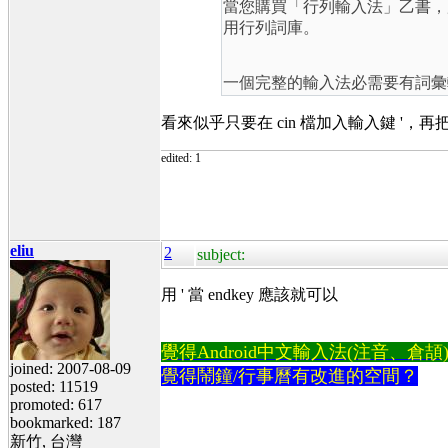
當您購買「行列輸入法」乙書，
用行列詞庫。
一個完整的輸入法必需要有詞彙
看來似乎只要在 cin 檔加入輸入鍵 '，
edited: 1
eliu
2
subject:
用 ' 當 endkey 應該就可以
覺得Android中文輸入法(注音、倉頡)不易
joined: 2007-08-09
覺得鬧鐘/行事曆有改進的空間？
posted: 11519
promoted: 617
bookmarked: 187
新竹, 台灣