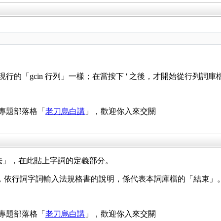
。
行的「gcin 行列」一樣；在當按下 ' 之後，才開始從行列詞庫檔
 專題部落格「
老刀烏白講
」，歡迎你入來交關
輸入法」，在此貼上字詞的定義部分。
依行詞字詞輸入法規格書的說明，係代表本詞庫檔的「結束」。至於 
 專題部落格「
老刀烏白講
」，歡迎你入來交關