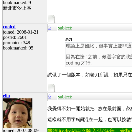
bookmarked: 9
新北市汐止區
coolcd
5
subject:
joined: 2008-01-21
posted: 2601
老刀
promoted: 348
理論上是如此，但事實上並非這
bookmarked: 95
因為在按 ' 之前，候選字窗的
coding 才行。
試做了一個版本，如老刀所說，如果只在 gt
eliu
6
subject:
我覺得不如一開始就把 ' 放在最前面
這樣就不用字&詞混在一起，也可以按數
joined: 2007-08-09
覺得Android中文輸入法(注音、倉頡)不易