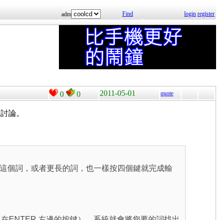
Find
login
register
adm
2011-05-01
0
0
quote
來討論。
這個詞，或者更長的詞，也一樣按四個鍵就完成輸
（在ENTER 左邊的按鍵），系統就會將您要的詞找出