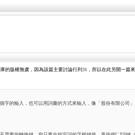
庫的版權無虞，因為該篇主要討論行列31，所以在此另開一篇
個字的輸入，也可以用詞彙的方式來輸入，像「股份有限公司」
需要按轉換鍵，您只要在按完詞的字根鍵後，再按個[ ' ]詞鍵