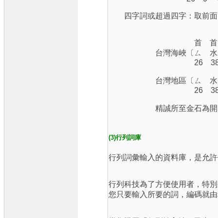
四字詞或超過四字：取前面
首 首 首
台灣海峽〔ㄙ 水 
26 38 38
台灣地區〔ㄙ 水 
26 38 41
精誠所至金石為開〔米
88 60 5
(3)行列詞庫
行列詞彙輸入的資料庫，是允許
行列科技為了方便使用者，特別
您只要輸入所要的詞，編碼就由