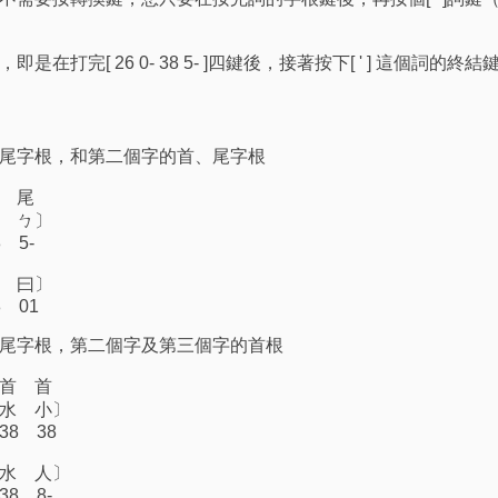
打完[ 26 0- 38 5- ]四鍵後，接著按下[ ' ] 這個詞的終結
字根，和第二個字的首、尾字根
尾
ㄅ〕
5-
曰〕
01
字根，第二個字及第三個字的首根
 首
 小〕
 38
 人〕
8-