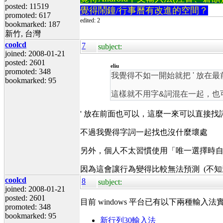
posted: 11519
覺得鬧鐘/行事曆有改進的空間？
promoted: 617
edited: 2
bookmarked: 187
新竹, 台灣
coolcd
7
subject:
joined: 2008-01-21
posted: 2601
eliu
promoted: 348
我覺得不如一開始就把 ' 放
bookmarked: 95
這樣就不用字&詞混在一起，也
' 放在前面也可以，這麼一來可以直接找
不過我覺得字詞一起找也沒什麼壞處
另外，個人不太習慣使用「唯一選擇時
因為這會讓行為變得比較無法預測 (不知
coolcd
8
subject:
joined: 2008-01-21
posted: 2601
目前 windows 平台已有以下兩種輸
promoted: 348
bookmarked: 95
新行列30輸入法