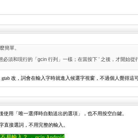
麼簡單。
狀態必須和現行的「gcin 行列」一樣；在當按下 ' 之後，才
ab 改，詞會在輸入字時就進入候選字視窗，不過個人覺得這可說是 bu
，然後使用「唯一選擇時自動送出的選項」，也不用按空白鍵。
字直接選詞，不用完整的輸入。
輸入？→ gcin Android