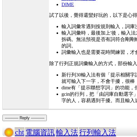
DIME
試了以後，覺得還蠻好玩的，以下是心
輸入詞彙常遇到按規則輸入，詞庫
輸入詞彙時，最後加上'後，輸入
拆碼。無法預視是否有詞符合剛剛
的詞。
詞彙輸入也是需要花時間練習，才
除了行列正規詞彙輸入的方式，部份輸入
新行列30輸入法有個「提示相關字
就可輸入下一字，不會干擾，很棒
dime有「提示聯想字詞」的功能，
gcin的行列，把「由詞庫自動
字的人，容易遇到干擾。而且輸入
----------- Reply -----------
cht
電腦資訊
輸入法
行列輸入法