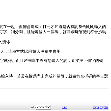
要混在一起，但卻會造成：打完才知道是否有詞符合剛剛輸入的
才可字、詞分開，且能每輸入一個碼，就可即時預視到符合拆碼
入還慢
人，這種方式比用'輸入詞彙更實用
按數字就好。而且若詞庫中沒有想輸入的詞，直接按下個字的碼，
但在輸入時，若常在拆碼尚未完成的階段，就由符合拆碼的字去選
Find
login
register
adm