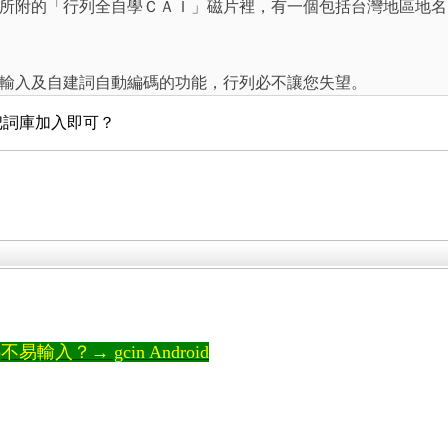
所附的「行列全自學ＣＡＩ」磁片裡，有一個包括台灣地區地名
輸入及自建詞自動編碼的功能，行列必不讓您失望。
再把詞庫加入即可？
輸入？→ gcin Android