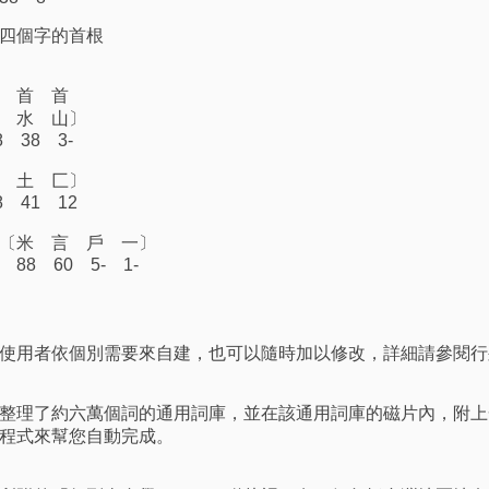
四個字的首根
 首
水 山〕
 3-
土 匚〕
 12
 言 戶 一〕
- 1-
使用者依個別需要來自建，也可以隨時加以修改，詳細請參閱行
整理了約六萬個詞的通用詞庫，並在該通用詞庫的磁片內，附上
程式來幫您自動完成。