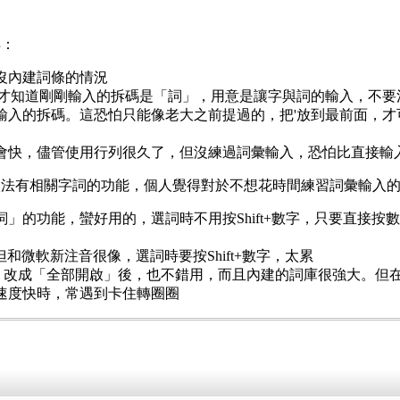
得：
沒內建詞條的情況
法才知道剛剛輸入的拆碼是「詞」，用意是讓字與詞的輸入，不
輸入的拆碼。這恐怕只能像老大之前提過的，把'放到最前面，
會快，儘管使用行列很久了，但沒練過詞彙輸入，恐怕比直接輸
法有相關字詞的功能，個人覺得對於不想花時間練習詞彙輸入的
詞」的功能，蠻好用的，選詞時不用按Shift+數字，只要直接
但和微軟新注音很像，選詞時要按Shift+數字，太累
選字」改成「全部開啟」後，也不錯用，而且內建的詞庫很強大。
速度快時，常遇到卡住轉圈圈