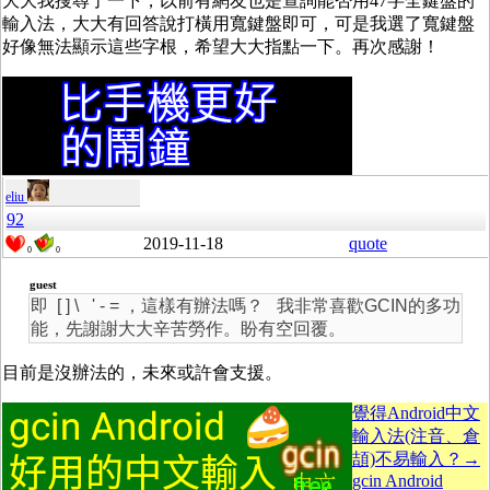
大大我搜尋了一下，以前有網友也是查詢能否用47字全鍵盤的
輸入法，大大有回答說打橫用寬鍵盤即可，可是我選了寬鍵盤
好像無法顯示這些字根，希望大大指點一下。再次感謝！
eliu
92
2019-11-18
quote
0
0
guest
即 [ ] \ ' - = ，這樣有辦法嗎？ 我非常喜歡GCIN的多功
能，先謝謝大大辛苦勞作。盼有空回覆。
目前是沒辦法的，未來或許會支援。
覺得Android中文
輸入法(注音、倉
頡)不易輸入？→
gcin Android