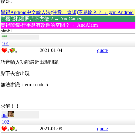
較好。
覺得Android中文輸入法(注音、倉頡)不易輸入？→ gcin Android
手機照相看照片不方便？→ AndCamera
覺得鬧鐘/行事曆有改進的空間？→ AndAlarm
edited: 1
guest
101
2021-01-04
quote
0
0
語音輸入功能最近出現問題
點下去會出現
無法辦識：error code 5
求解！！
eliu
102
2021-01-09
quote
0
0