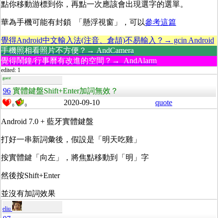
點你移動游標到你，再點一次應該會出現選字的選單。
華為手機可能有封鎖 「懸浮視窗」，可以
參考這篇
覺得Android中文輸入法(注音、倉頡)不易輸入？→ gcin Android
手機照相看照片不方便？→ AndCamera
覺得鬧鐘/行事曆有改進的空間？→ AndAlarm
edited: 1
guest
96
實體鍵盤Shift+Enter加詞無效？
2020-09-10
quote
0
0
Android 7.0 + 藍牙實體鍵盤
打好一串新詞彙後，假設是「明天吃雞」
按實體鍵「向左」，將焦點移動到「明」字
然後按Shift+Enter
並沒有加詞效果
eliu