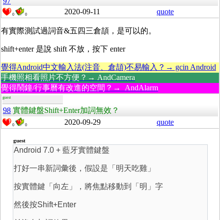
97
2020-09-11
quote
0
0
有實際測試過詞音&五四三倉頡，是可以的。
shift+enter 是說 shift 不放，按下 enter
覺得Android中文輸入法(注音、倉頡)不易輸入？→ gcin Android
手機照相看照片不方便？→ AndCamera
覺得鬧鐘/行事曆有改進的空間？→ AndAlarm
guest
98
實體鍵盤Shift+Enter加詞無效？
2020-09-29
quote
0
0
guest
Android 7.0 + 藍牙實體鍵盤
打好一串新詞彙後，假設是「明天吃雞」
按實體鍵「向左」，將焦點移動到「明」字
然後按Shift+Enter