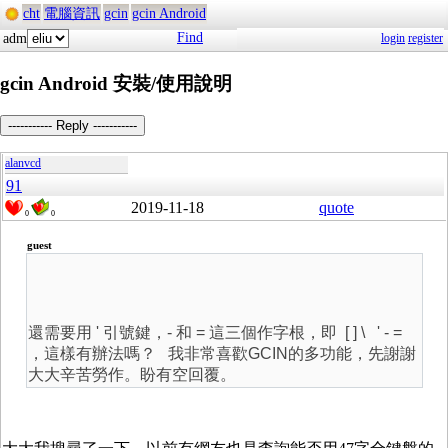
cht
電腦資訊
gcin
gcin Android
Find
adm
login
register
gcin Android 安裝/使用說明
----------- Reply -----------
alanvcd
91
2019-11-18
quote
0
0
guest
還需要用 ' 引號鍵，- 和 = 這三個作字根，即
[ ] \
'
-
=
，這樣有辦法嗎？ 我非常喜歡GCIN的多功能，先謝謝
大大辛苦勞作。盼有空回覆。