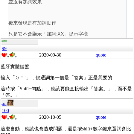
並沒有加詞效果
後來發現是有加詞動作
只是它不會顯示「加詞:XX」提示字樣
guest
99
2020-09-30
quote
0
0
藍牙實體鍵盤
輸入「ㄉㄚˊ」，候選詞第一個是「答案」正是我要的
這時按「Shift+句點」，應該要能直接輸出「答案。」，而不是
「答。」
eliu
100
2020-10-05
quote
0
0
這麼自動，應該也會造成問題，還是按shift+數字鍵來選詞會比