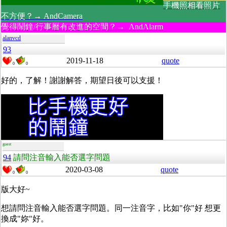
手機照相看照片
不方便？→ AndCamera
覺得鬧鐘/行事曆有改進的空間？→ AndAlarm
alanvcd
93
2019-11-18
quote
0
0
好的，了解！謝謝解答，期望日後可以支援！
guest
94
請問注音輸入能否選字問題
2020-03-08
quote
0
0
版大好~
想請問注音輸入能否選字問題。同一注音字，比如"你"好 想更
換成"妳"好。