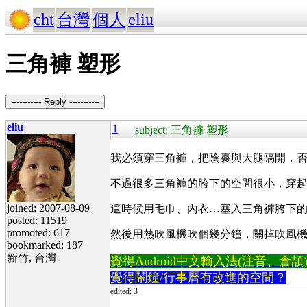
cht
eliu
台灣
個人
三角褲 塑形
----------- Reply -----------
eliu
1
subject: 三角褲 塑形
我必須穿三角褲，把陰囊與大腿隔開，
不過很多三角褲的胯下的空間很小，穿
joined: 2007-08-09
這時候用毛巾、內衣…塞入三角褲胯下
posted: 11519
promoted: 617
然後用熱吹風機吹個幾分鐘，關掉吹風
bookmarked: 187
新竹, 台灣
覺得Android中文輸入法(注音、倉頡)不易
覺得鬧鐘/行事曆有改進的空間？
edited: 3