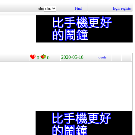
Find
login
register
adm
2020-05-18
0
0
quote
。