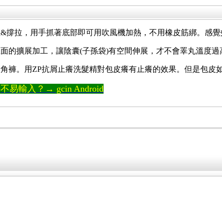
&撐拉，用手抓著底部即可用吹風機加熱，不用橡皮筋綁。感覺
面的擴展加工，讓陰囊(子孫袋)有空間伸展，才不會睪丸溫度過
角褲。用ZP抗屑止癢洗髮精對包皮癢有止癢的效果。但是包皮如
輸入？→ gcin Android