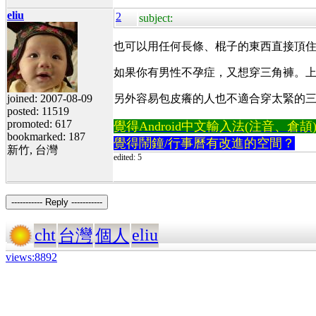
eliu
2
subject:
也可以用任何長條、棍子的東西直接頂住
如果你有男性不孕症，又想穿三角褲。上
joined: 2007-08-09
另外容易包皮癢的人也不適合穿太緊的三
posted: 11519
promoted: 617
覺得Android中文輸入法(注音、倉頡)不易
bookmarked: 187
覺得鬧鐘/行事曆有改進的空間？
新竹, 台灣
edited: 5
----------- Reply -----------
cht
eliu
台灣
個人
views:8892