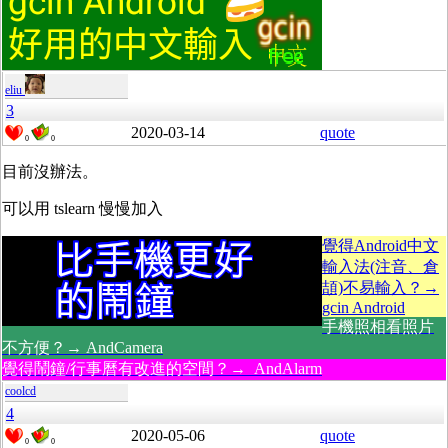
eliu
3
2020-03-14
quote
0
0
目前沒辦法。
可以用 tslearn 慢慢加入
覺得Android中文
輸入法(注音、倉
頡)不易輸入？→
gcin Android
手機照相看照片
不方便？→ AndCamera
覺得鬧鐘/行事曆有改進的空間？→ AndAlarm
coolcd
4
2020-05-06
quote
0
0