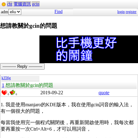
cht
電腦資訊
gcin
Find
adm
login
register
想請教關於gcin的問題
----------- Reply -----------
k356g
1
想請教關於gcin的問題
2019-09-22
quote
0
0
1. 我是使用manjaro的KDE版本，我在使用gcin詞音的輸入法，
有一個很大的問題，
每當我使用完一個程式關閉後，再重新開啟使用時，我每次都
要再重按一次Ctrl+Alt+6，才可以用詞音，