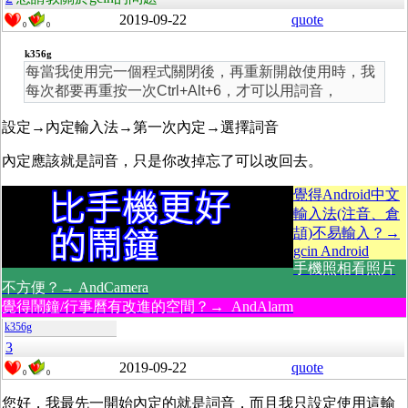
2019-09-22
quote
0
0
k356g
每當我使用完一個程式關閉後，再重新開啟使用時，我
每次都要再重按一次Ctrl+Alt+6，才可以用詞音，
設定→內定輸入法→第一次內定→選擇詞音
內定應該就是詞音，只是你改掉忘了可以改回去。
覺得Android中文
輸入法(注音、倉
頡)不易輸入？→
gcin Android
手機照相看照片
不方便？→ AndCamera
覺得鬧鐘/行事曆有改進的空間？→ AndAlarm
k356g
3
2019-09-22
quote
0
0
您好，我最先一開始內定的就是詞音，而且我只設定使用這輸