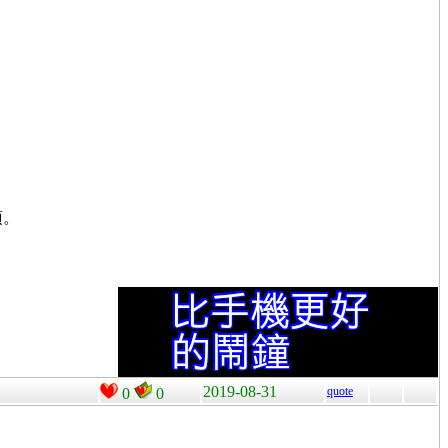
項。
2019-08-31
quote
0
0