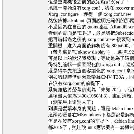
但是重開機後之前的設定就都沒有了！
系統一開始沒有xorg.conf，我在 recover 
Xorg -configure，獲得一個 xorg.conf.new
然後依據askubuntu頁面說明把範例的那兩段 
不過因為在自己的gnome桌面 ARandR screen l
看到的畫面是"DP-1"，於是我把Subsection"
把再編輯過之後的 xorg.conf.new 複製到 /et
重開機，進入桌面後解析度有 800x600、102
（螢幕還是"Unknow display"），選擇
可是以上的狀況我發現，等於是為了這個AOC
得特別編輯一個客製化的 xorg.conf
還是得事先把這個客製化的 xorg.conf 拿
例如我臨時借到舊款螢幕CMV T38A，
在沒有xorg.conf的前提下，
系統雖然將螢幕偵測為「未知 20"」，
選項最大值為1400x1050(4:3)，畫面清晰
（測完馬上還別人了）
到底是螢幕本身的問題，還是debian lin
這兩款螢幕在MSwindows下都是都是
但是在沒有xorg.conf的前提下，debian 
都2019了，照理說linux應該要有一