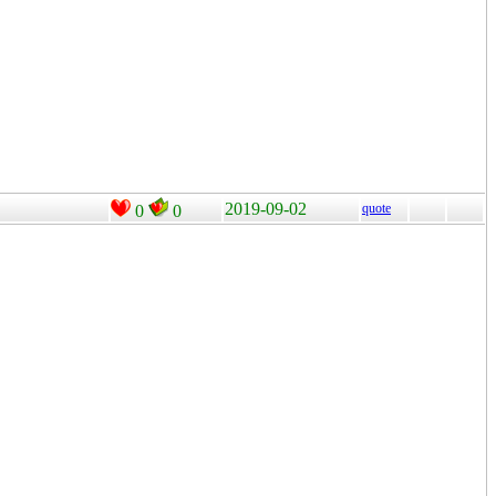
2019-09-02
quote
0
0