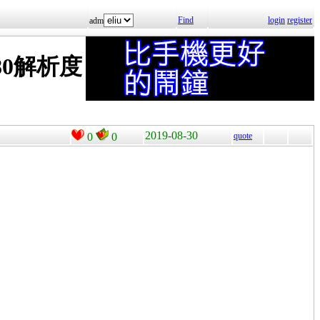
Find
login
register
adm
080解析度
2019-08-30
0
0
quote