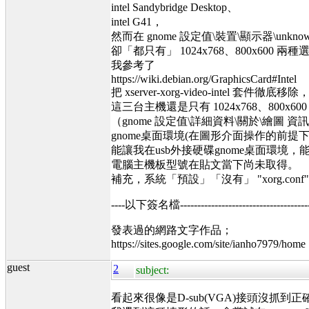
intel Sandybridge Desktop、
intel G41，
然而在 gnome 設定值\裝置\顯示器\unknow 
卻「都只有」 1024x768、800x600 
我參考了
https://wiki.debian.org/GraphicsCard#Intel
把 xserver-xorg-video-intel 套件徹
這三台主機還是只有 1024x768、800x
（gnome 設定值\詳細資料\關於\繪圖 
gnome桌面環境(在圖形介面操作的前
能讓我在usb外接硬碟gnome桌面環境，能夠
電腦主機板型號在貼文當下尚未取得。
補充，系統「預設」「沒有」 "xorg.conf
----以下簽名檔----------------------------------------
發表過的網路文字作品；
https://sites.google.com/site/ianho7979/home
guest
2
subject:
看起來很像是D-sub(VGA)接頭沒抓到