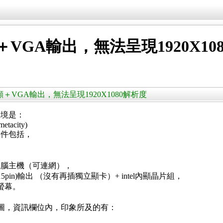
el內顯＋VGA輸出，無法呈現1920X1
 intel內顯＋VGA輸出，無法呈現1920X1080解析度
環境是：
metacity)
套件包括，
電腦主機（可連網），
in)輸出 （沒有再插獨立顯卡）+ intel內顯晶片組，
D螢幕。
關於\繪圖，資訊欄位內，印象所及的有：