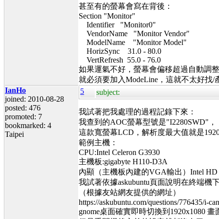
甚至有的螢幕會寫在背後：
Section "Monitor"
Identifier "Monitor0"
VendorName "Monitor Vendor"
ModelName "Monitor Model"
HorizSync 31.0 - 80.0
VertRefresh 55.0 - 76.0
如果運氣不好，螢幕會偏移超過自動調
就必須要加入ModeLine，這就不太好找
IanHo
5
subject:
joined: 2010-08-28
posted: 476
我試著把我處理的過程記錄下來：
promoted: 7
我查到的AOC螢幕型號是"I2280SWD"，
bookmarked: 4
這款寬螢幕LCD，解析度最大值就是1920x
Taipei
範例主機：
CPU:Intel Celeron G3930
主機板:gigabyte H110-D3A
內顯（主機板內建的VGA輸出）Intel HD Gra
我試著依據askubuntu頁面說明在終端機下完
（根據友站網友提供的網址）
https://askubuntu.com/questions/776435/i-can
gnome桌面確實即時切換到1920x1080