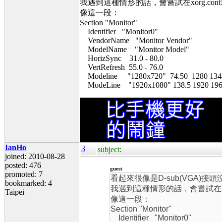
我遇到這種情形的話，會嘗試在xorg.conf或
像這一段：
Section "Monitor"
Identifier "Monitor0"
VendorName "Monitor Vendor"
ModelName "Monitor Model"
HorizSync 31.0 - 80.0
VertRefresh 55.0 - 76.0
Modeline "1280x720" 74.50 1280 1344 1
ModeLine "1920x1080" 138.5 1920 1968 
IanHo
3
subject:
joined: 2010-08-28
posted: 476
guest
promoted: 7
看起來很像是D-sub(VGA)
bookmarked: 4
我遇到這種情形的話，會嘗試在xorg
Taipei
像這一段：
Section "Monitor"
Identifier "Monitor0"