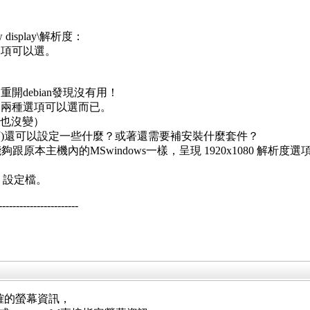
display\解析度：
兩種選項可以選。
底移除，重開debian發現沒有用！
600 兩種選項可以選而已。
資訊也沒變）
提下)還可以設定一些什麼？或著還需要補安裝什麼套件？
跟原本主機內的MSwindows一樣，呈現 1920x1080 解析度選
" 設定檔。
--------------------
正確的螢幕資訊，