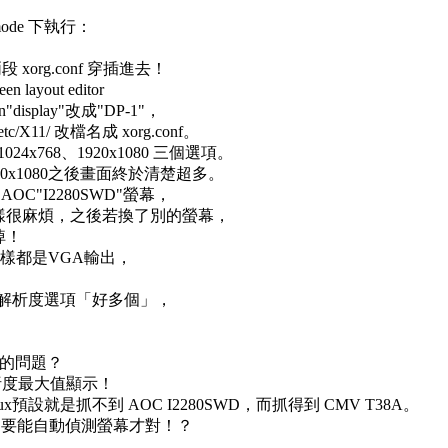
mode 下執行：
xorg.conf 穿插進去！
ayout editor
display"改成"DP-1"，
c/X11/ 改檔名成 xorg.conf。
4x768、1920x1080 三個選項。
1920x1080之後畫面終於清楚超多。
"I2280SWD"螢幕，
 ，這樣很麻煩，之後若換了別的螢幕，
掉！
同樣都是VGA輸出，
但解析度選項「好多個」，
。
ux的問題？
解析度最大值顯示！
linux預設就是抓不到 AOC I2280SWD，而抓得到 CMV T38A。
套機制要能自動偵測螢幕才對！？