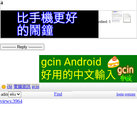
à
edited: 1
----------- Reply -----------
cht
電腦資訊
gcin
Find
adm
login
register
views:3964