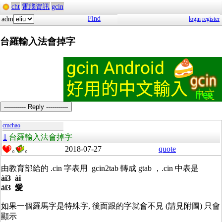
cht
電腦資訊
gcin
Find
adm
login
register
台羅輸入法會掉字
----------- Reply -----------
cmchao
1
台羅輸入法會掉字
2018-07-27
quote
0
0
由教育部給的 .cin 字表用 gcin2tab 轉成 gtab ，.cin 中表是
ài3 ài
ài3 愛
如果一個羅馬字是特殊字, 後面跟的字就會不見 (請見附圖) 只會
顯示