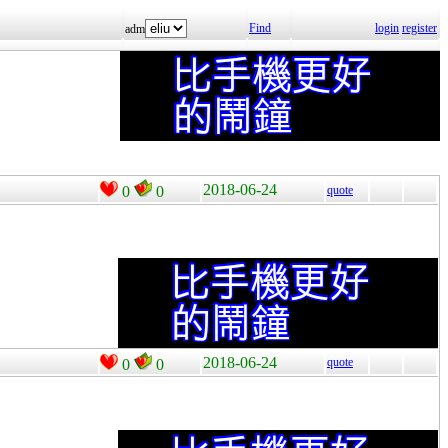
Find
login
register
adm
2018-06-24
0
0
quote
2018-06-24
quote
0
0