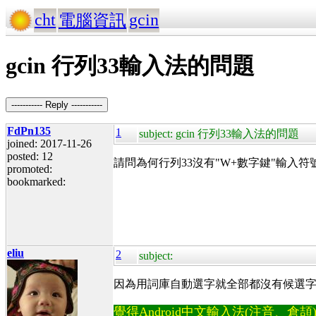
cht
gcin
電腦資訊
gcin 行列33輸入法的問題
----------- Reply -----------
FdPn135
1
subject: gcin 行列33輸入法的問題
joined: 2017-11-26
posted: 12
請問為何行列33沒有"W+數字鍵"輸入
promoted:
bookmarked:
eliu
2
subject:
因為用詞庫自動選字就全部都沒有候選
覺得Android中文輸入法(注音、倉頡)不易