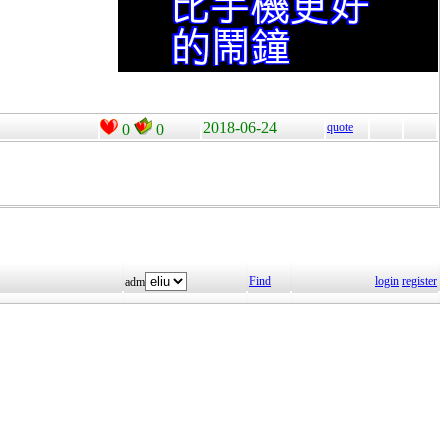
2018-06-24
quote
0
0
Find
login
register
adm