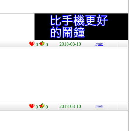
2018-03-10
quote
0
0
2018-03-10
quote
0
0