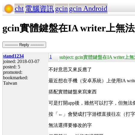
cht
gcin
gcin Android
電腦資訊
gcin實體鍵盤在IA writer上
----------- Reply -----------
stand1234
1
subject: gcin實體鍵盤在IA write
joined: 2018-03-07
posted: 5
不好意思又來反應了
promoted:
bookmarked:
最近想在手機（安卓系統）上使用IA write
Taiwan
搭配實體鍵盤來寫東西
可是打開app後，雖然可以打字，但無
按「←」會變成打字游標直接往左（打
無法選擇要修改的字