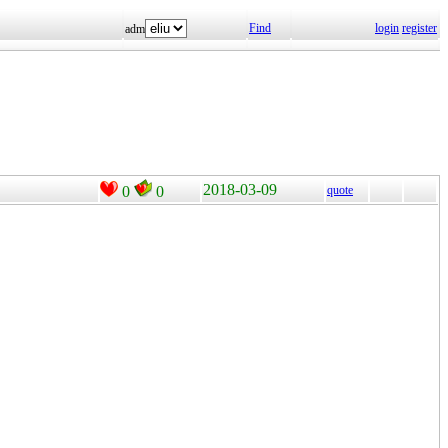
Find
login
register
adm
2018-03-09
0
0
quote