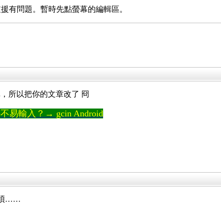
鍵盤的支援有問題。暫時先點螢幕的編輯區。
，所以把你的文章改了 冏
輸入？→ gcin Android
煩……