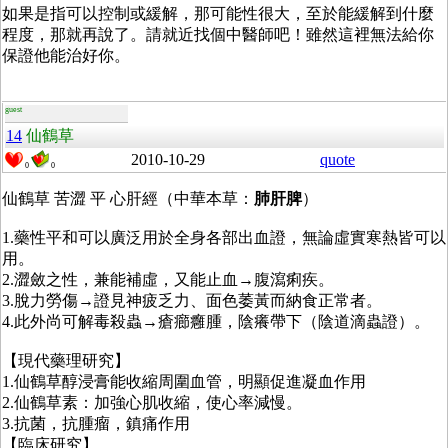
如果是指可以控制或緩解，那可能性很大，至於能緩解到什麼
程度，那就再說了。請就近找個中醫師吧！雖然這裡無法給你
保證他能治好你。
guest
14
仙鶴草
2010-10-29
quote
0
0
仙鶴草 苦澀 平 心肝經（中華本草：
肺肝脾
）
1.藥性平和可以廣泛用於全身各部出血證，無論虛實寒熱皆可以
用。
2.澀斂之性，兼能補虛，又能止血→腹瀉痢疾。
3.脫力勞傷→證見神疲乏力、面色萎黃而納食正常者。
4.此外尚可解毒殺蟲→瘡癤癰腫，陰癢帶下（陰道滴蟲證）。
【現代藥理研究】
1.仙鶴草醇浸膏能收縮周圍血管，明顯促進凝血作用
2.仙鶴草素：加強心肌收縮，使心率減慢。
3.抗菌，抗腫瘤，鎮痛作用
【臨床研究】