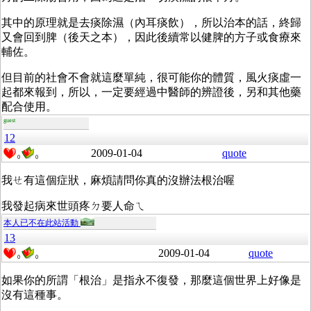
其中的原理就是去痰除濕（內耳痰飲），所以治本的話，終歸
又會回到脾（後天之本），因此後續常以健脾的方子或食療來
輔佐。
但目前的社會不會就這麼單純，很可能你的體質，風火痰虛一
起都來報到，所以，一定要經過中醫師的辨證後，另和其他藥
配合使用。
guest
12
2009-01-04
quote
0
0
我ㄝ有這個症狀，麻煩請問你真的沒辦法根治喔
我發起病來世頭疼ㄉ要人命ㄟ
本人已不在此站活動
13
2009-01-04
quote
0
0
如果你的所謂「根治」是指永不復發，那麼這個世界上好像是
沒有這種事。