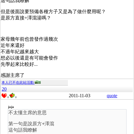
這句話我瞭解
但是後面說要預備各種方子又是為了做什麼用呢？
是原方直接+澤瀉湯嗎？
家母幾年前也曾發作過幾次
近年來還好
不過年紀越來越大
想必以後還是有可能會發作
先學起來比較好...
感謝主席了
本人已不在此站活動
20
2011-11-03
quote
0
0
jojo
不太懂主席的意思
第一句是說原方+澤瀉
這句話我瞭解