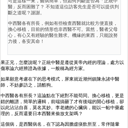
可是這樣一來，醫病簡單，但如何判斷是否為「正統中
醫」反而困難了？ 不知道這位訪客先生是否可以提供判
斷之道呢？謝謝。
中西醫各有所長，例如有些檢查西醫就比較方便直接，
換心移植，目前的情形也非西醫不可。當然，醫者父母
心，有心又有經驗的醫生難求。機緣的東西，只能說努
力後，各安其命！
果正兄，怎麼說呢？正統中醫是遵從黃帝內經的理論，處方以
傷寒論六經辨證為依據，一般稱為經方家。
如果願意考慮在下的思考模式，屏東就近潮州鎮陳永諸中醫
師，不妨參訪之，請酷狗。
中西醫各有所長？這論點在下絕對不能苟同。換心移植，更是
錯的離譜，簡單的邏輯，前端搞砸了才有後端的開心移植，卻
以此沾沾自喜，莫名其妙。李老總的心臟病，能以一帖中藥處
理的，反而還要日本西醫來偷放支架嗎？
這個病，是西醫病名，在下認為因膽虛痰飲所至，常伴隨暈