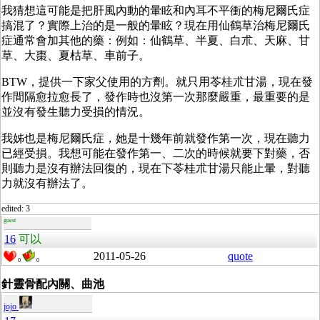
我猜想這可能是把肝風內動的暈眩和內耳不平衝的梅尼爾氏症
搞混了？實際上治的是一般的暈眩？現在用仙鶴草治梅尼爾氏
症通常會加其他的藥：例如：仙鶴草、半夏、白朮、天麻、甘
草、大棗、夏枯草、車前子。
BTW，提供一下家父使用的方劑。就只用苓桂朮甘湯，現在發
作間隔愈拉愈長了，發作時也沒第一次那麼嚴重，最重要的是
並沒有發生聽力受損的情況。
我姊也是梅尼爾氏症，她是十幾年前就發作第一次，現在聽力
已經受損。我想可能在發作第一、二次的時候就要下對藥，否
則聽力是沒有辦法回復的，現在下苓桂朮甘湯只能止暈，對聽
力就沒有辦法了。
edited: 3
guest
16
可以
2011-05-26
quote
0
0
針靈骨配內關、曲池
jojo