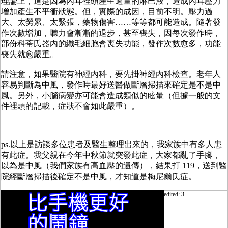
理論上，這是因為內耳裡頭產生過量的淋巴液，造成內耳壓力
增加產生不平衝狀態。但，實際的成因，目前不明。壓力過
大、太勞累、太緊張，藥物傷害……等等都可能造成。隨著發
作次數增加，聽力會漸漸的退步，甚至喪失，因每次發作時，
部份科蒂氏器內的纖毛細胞會喪失功能，發作次數愈多，功能
喪失就愈嚴重。
請注意，如果醫院有神經內科，要先掛神經內科檢查。老年人
容易判斷為中風，發作時最好送醫做斷層掃描來確定是不是中
風。另外，小腦病變亦可能會造成類似的眩暈（但據一般的文
件裡頭的記載，症狀不會如此嚴重）。
ps.以上是訪談多位患者及醫生整理出來的，我家族中有多人患
有此症。我父親在今年中秋節就突發此症，大家都亂了手腳，
以為是中風（我們家族有高血壓的遺傳），結果打 119，送到醫
院經斷層掃描後確定不是中風，才知道是梅尼爾氏症。
edited: 3