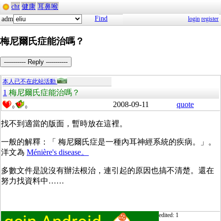
cht
健康
耳鼻喉
Find
adm
login
register
梅尼爾氏症能治嗎？
----------- Reply -----------
本人已不在此站活動
1
梅尼爾氏症能治嗎？
2008-09-11
quote
0
0
找不到適當的版面，暫時放在這裡。
一般的解釋：「
梅尼爾氏症是一種內耳神經系統的疾病。」。
洋文為
Ménière's disease。
多數文件是說沒有辦法根治，連引起的原因也搞不清楚。還在
努力找資料中……
edited: 1