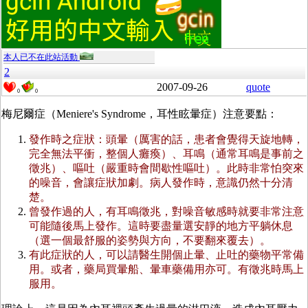
本人已不在此站活動
2
2007-09-26
quote
0
0
梅尼爾症（Meniere's Syndrome，耳性眩暈症）注意要點：
發作時之症狀：頭暈（厲害的話，患者會覺得天旋地轉，
完全無法平衝，整個人癱瘓）、耳鳴（通常耳鳴是事前之
徵兆）、嘔吐（嚴重時會間歇性嘔吐）。此時非常怕突來
的噪音，會讓症狀加劇。病人發作時，意識仍然十分清
楚。
曾發作過的人，有耳鳴徵兆，對噪音敏感時就要非常注意
可能隨後馬上發作。這時要盡量選安靜的地方平躺休息
（選一個最舒服的姿勢與方向，不要翻來覆去）。
有此症狀的人，可以請醫生開個止暈、止吐的藥物平常備
用。或者，藥局買暈船、暈車藥備用亦可。有徵兆時馬上
服用。