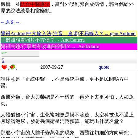
機構，並
結合中醫療法
，當對外談到郭台成病情，郭台銘給外
界的說法總是相當樂觀。
-- 原文 --
覺得Android中文輸入法(注音、倉頡)不易輸入？→ gcin Android
手機照相看照片不方便？→ AndCamera
覺得鬧鐘/行事曆有改進的空間？→ AndAlarm
guest
5
2007-09-27
quote
0
0
請注意是「正統中醫」，不是傳統中醫，更不是民間秘方中
醫。
西醫分類，台大與榮總是不一樣的，再分下去更可怕，人如魚
肉。
人體猶如小宇宙，生化複雜更是摸不著邊，太空科技也不過上
月球灑泡尿，發射幾個衛星消耗預算，能玩出什麼名堂？
那麼小宇宙的人體千變萬化的現象，西醫往切細的方向研究，