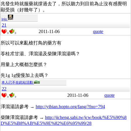
兆發生時就服藥就撐過去了，所以聽力到目前為止沒有感覺明
顯受損（好幾年了）。
jojo
21
2011-11-06
quote
0
0
所以可以來亂槍打鳥的藥方有
苓桂朮甘湯、澤瀉湯及柴陳澤瀉湯嗎？
用量上大概都怎麼抓？
先1g 1g慢慢加上去嗎？
本人已不在此站活動
22
2011-11-06
quote
0
0
澤瀉湯請參考 →
http://yibian.hopto.org/fang/?fno=794
柴陳澤瀉湯請參考 →
http://jicheng.sabi.tw/jcw/book/%E5%90%8
D%E5%B8%AB%E5%9E%82%E6%95%99/28