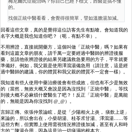
梅尼爾氏症能治嗎？你自己已經下標文，西醫是搞不懂
的。
找個正統中醫看看，會覺得很簡單，譬如溫膽湯加減。
回看這些文章，真的是覺得這位訪客先生有點嗆。會知道我的
名字大概是我也知道你吧？（呃，有點不幸）。
不用辨證，直接就開藥方，這個叫做「正統中醫」嗎？如果有
看到這篇文章的朋友，請千萬一定要經過中醫師的辨證後服
藥，並請他依辨證後的結果另建議救急要用的方子，平常就要
準備好。例如，我父親是使用澤瀉湯備急用（請注意，這是經
過中醫師的建議，你的體質和我父親的體質不一定會一樣）。
我知道有些人使用中藥治療後會有些成效，但也有不少是無效
的（當然，無效大概又會說是因為沒找到「正統中醫」，等找
到後大概不必麻煩什麼醫生了吧？！反正「正統中醫」是萬能
的，無能是因為你沒找到 @_@）。
言歸正傳。依張仲景論眩，是從「少陽相火上炎， 痰飲上逆」
來論的，所以會出在，小柴胡湯、桂苓朮甘湯、澤瀉湯……等
這些方劑，但實際上使用需視情況辨證後加減，甚至有人和時
方的二陳湯合用，因為這是治一切痰濕的根本方。