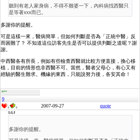
聽到有老人家身病，不得不雞婆一下，內科病找西醫只
是等著xxx而已。
多謝你的提醒。
可是這樣一來，醫病簡單，但如何判斷是否為「正統中醫」反
而困難了？ 不知道這位訪客先生是否可以提供判斷之道呢？謝
謝。
中西醫各有所長，例如有些檢查西醫就比較方便直接，換心移
植，目前的情形也非西醫不可。當然，醫者父母心，有心又有
經驗的醫生難求。機緣的東西，只能說努力後，各安其命！
guest
9
2007-09-27
quote
0
0
LGJ
多謝你的提醒。