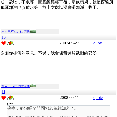
眩，欲嘔，不眠等，因膽經循經耳後，痰飲積聚，就是西醫所
稱耳部淋巴腺積水等，故上文處以溫膽湯加減。收工。
本人已不在此站活動
10
2007-09-27
quote
0
0
謝謝你提供的意見。不過，我會保留過於武斷的部份。
本人已不在此站活動
11
2008-09-11
quote
0
0
guest
癌症，能治嗎？問問郭老董就知道了。