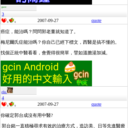
guest
3
2007-09-27
quote
0
0
癌症，能治嗎？問問郭老董就知道了。
梅尼爾氏症能治嗎？你自己已經下標文，西醫是搞不懂的。
找個正統中醫看看，會覺得很簡單，譬如溫膽湯加減。
eliu
4
2007-09-27
quote
0
0
你確定郭台成沒有用中醫?
郭台銘一直積極尋求有效的治療方式，造訪美、日等先進醫療