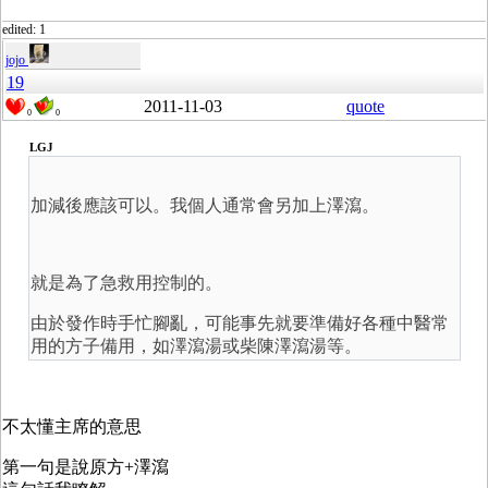
edited: 1
jojo
19
2011-11-03
quote
0
0
LGJ
加減後應該可以。我個人通常會另加上澤瀉。
就是為了急救用控制的。
由於發作時手忙腳亂，可能事先就要準備好各種中醫常
用的方子備用，如澤瀉湯或柴陳澤瀉湯等。
不太懂主席的意思
第一句是說原方+澤瀉