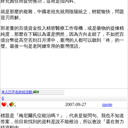
終究困住而徒勞無功，這裡是指內科。
就是那麼的複雜，中國老祖先就用陰陽統之，輕鬆愉快，問題
迎刃而解。
郭老董的百億資金投入精密醫療工作母機，或是藥物的提煉精
純度，那麼在下竊以為還是惘然，因為方向走錯了，不如把百
億台幣從高空丟到日月潭中，臺灣的人都可以聽到「咚」的一
聲。最後一句是老阿嬤常用的臺灣俚語。
本人已不在此站活動
6
2007-09-27
quote
0
0
標題是『梅尼爾氏症能治嗎？』，代表是疑問句。我也不知道
答案，但目前找到的資料是說不能根治，所以會說『還在努力
找資料中……』。