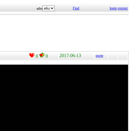
Find
login
register
adm
2017-06-13
0
0
quote