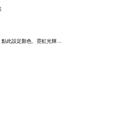
樣
，點此設定顏色、霓虹光輝…