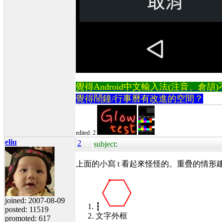
覺得Android中文輸入法(注音、倉頡)不易
覺得鬧鐘/行事曆有改進的空間？
edited: 2
eliu
2
subject:
上面的小寫 t 看起來怪怪的。重疊的情
joined: 2007-08-09
┇
posted: 11519
文字外框
promoted: 617