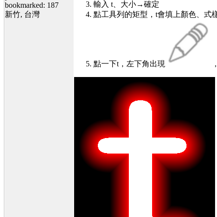
輸入 t、大小→確定
bookmarked: 187
新竹, 台灣
點工具列的矩型，t會填上顏色、式
點一下t，左下角出現