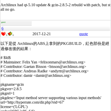
Archlinux had qt-5.10 update & gcin-2.8.5-2 rebuild with patch, but st
all no go.
guest
6
2017-12-21
quote
0
0
以下是從 Archlinux的ABS上拿到的PKGBUILD，紅色部份是經
過修改後的結果：
# $Id$
# Maintainer: Felix Yan <felixonmars@archlinux.org>
# Contributor: Gaetan Bisson <bisson@archlinux.org>
# Contributor: Andreas Radke <andyrtr@archlinux.org>
# Contributor: damir <damir@archlinux.org>
pkgname=gcin
pkgver=2.8.5
pkgrel=1
pkgdesc='Input method server supporting various input methods'
url='http://hyperrate.com/dir.php?eid=67'
license=('LGPL')