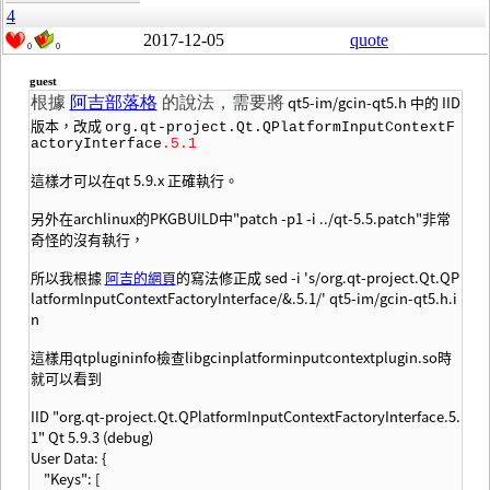
4
2017-12-05
quote
0
0
guest
qt5-im/gcin-qt5.h 中的 IID
根據
阿吉部落格
的說法，需要將
版
本，改成
org.qt-project.Qt.QPlatformInputContextF
actoryInterface
.5.1
這樣才可以在qt 5.9.x 正確執行。
另外在archlinux的PKGBUILD中"patch -p1 -i ../qt-5.5.patch"非常
奇怪的沒有執行，
所以我根據
阿吉的網頁
的寫法修正成 sed -i 's/org.qt-project.Qt.QP
latformInputContextFactoryInterface/&.5.1/' qt5-im/gcin-qt5.h.i
n
這樣用qtplugininfo檢查libgcinplatforminputcontextplugin.so時
就可以看到
IID "org.qt-project.Qt.QPlatformInputContextFactoryInterface.5.
1" Qt 5.9.3 (debug)
User Data: {
"Keys": [