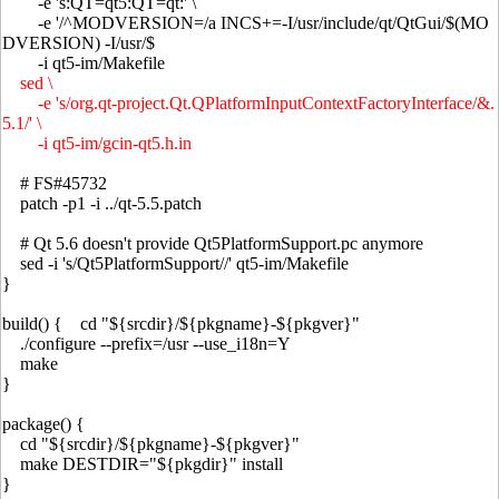
-e 's:QT=qt5:QT=qt:' \
-e '/^MODVERSION=/a INCS+=-I/usr/include/qt/QtGui/$(MO
DVERSION) -I/usr/$
-i qt5-im/Makefile
sed \
-e 's/org.qt-project.Qt.QPlatformInputContextFactoryInterface/&.
5.1/' \
-i qt5-im/gcin-qt5.h.in
# FS#45732
patch -p1 -i ../qt-5.5.patch
# Qt 5.6 doesn't provide Qt5PlatformSupport.pc anymore
sed -i 's/Qt5PlatformSupport//' qt5-im/Makefile
}
build() { cd "${srcdir}/${pkgname}-${pkgver}"
./configure --prefix=/usr --use_i18n=Y
make
}
package() {
cd "${srcdir}/${pkgname}-${pkgver}"
make DESTDIR="${pkgdir}" install
}