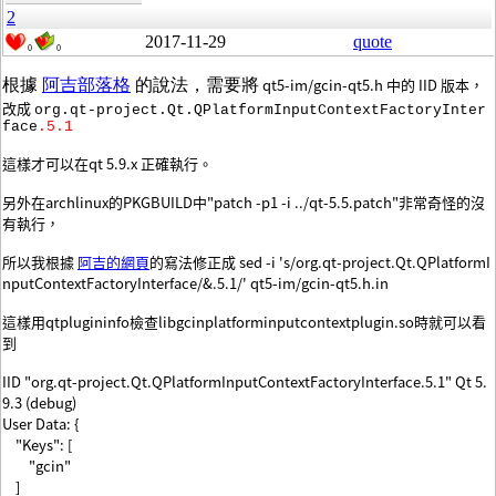
2
2017-11-29
quote
0
0
qt5-im/gcin-qt5.h 中的 IID 版
本，
根據
阿吉部落格
的說法，需要將
改成
org.qt-project.Qt.QPlatformInputContextFactoryInter
face
.5.1
這樣才可以在qt 5.9.x 正確執行。
另外在archlinux的PKGBUILD中"patch -p1 -i ../qt-5.5.patch"非常奇怪的沒
有執行，
所以我根據
阿吉的網頁
的寫法修正成 sed -i 's/org.qt-project.Qt.QPlatformI
nputContextFactoryInterface/&.5.1/' qt5-im/gcin-qt5.h.in
這樣用qtplugininfo檢查libgcinplatforminputcontextplugin.so時就可以看
到
IID "org.qt-project.Qt.QPlatformInputContextFactoryInterface.5.1" Qt 5.
9.3 (debug)
User Data: {
"Keys": [
"gcin"
]