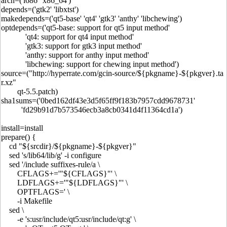
arch=('i686' 'x86_64')
depends=('gtk2' 'libxtst')
makedepends=('qt5-base' 'qt4' 'gtk3' 'anthy' 'libchewing')
optdepends=('qt5-base: support for qt5 input method'
'qt4: support for qt4 input method'
'gtk3: support for gtk3 input method'
'anthy: support for anthy input method'
'libchewing: support for chewing input method')
source=("http://hyperrate.com/gcin-source/${pkgname}-${pkgver}.ta
r.xz"
qt-5.5.patch)
sha1sums=('0bed162df43e3d5f65ff9f183b7957cdd9678731'
'fd29b91d7b573546ecb3a8cb0341d4f11364cd1a')
install=install
prepare() {
cd "${srcdir}/${pkgname}-${pkgver}"
sed 's/lib64/lib/g' -i configure
sed '/include suffixes-rule/a \
CFLAGS+='"${CFLAGS}"' \
LDFLAGS+='"${LDFLAGS}"' \
OPTFLAGS=' \
-i Makefile
sed \
-e 's:usr/include/qt5:usr/include/qt:g' \