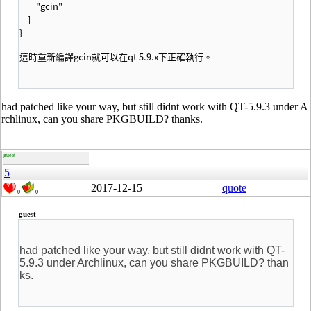
"gcin"
]
}
這時重新編譯gcin就可以在qt 5.9.x下正確執行。
had patched like your way, but still didnt work with QT-5.9.3 under A
rchlinux, can you share PKGBUILD? thanks.
guest
5
2017-12-15
quote
0
0
guest
had patched like your way, but still didnt work with QT-
5.9.3 under Archlinux, can you share PKGBUILD? than
ks.