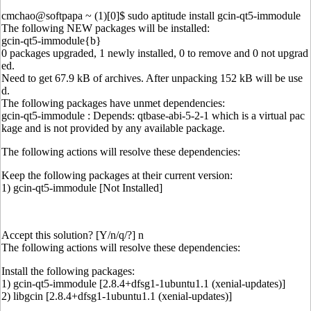
cmchao@softpapa ~ (1)[0]$ sudo aptitude install gcin-qt5-immodule
The following NEW packages will be installed:
gcin-qt5-immodule{b}
0 packages upgraded, 1 newly installed, 0 to remove and 0 not upgrad
ed.
Need to get 67.9 kB of archives. After unpacking 152 kB will be use
d.
The following packages have unmet dependencies:
gcin-qt5-immodule : Depends: qtbase-abi-5-2-1 which is a virtual pac
kage and is not provided by any available package.
The following actions will resolve these dependencies:
Keep the following packages at their current version:
1) gcin-qt5-immodule [Not Installed]
Accept this solution? [Y/n/q/?] n
The following actions will resolve these dependencies:
Install the following packages:
1) gcin-qt5-immodule [2.8.4+dfsg1-1ubuntu1.1 (xenial-updates)]
2) libgcin [2.8.4+dfsg1-1ubuntu1.1 (xenial-updates)]