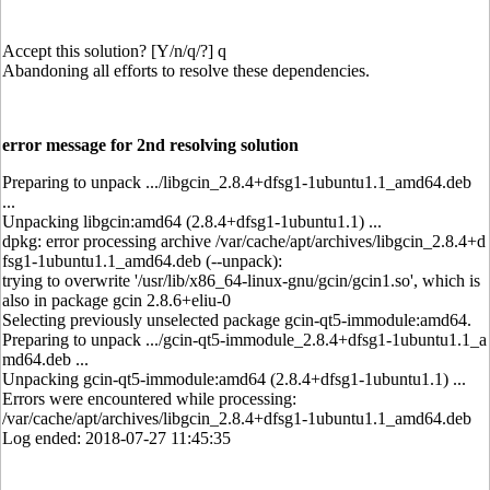
Accept this solution? [Y/n/q/?] q
Abandoning all efforts to resolve these dependencies.
error message for 2nd resolving solution
Preparing to unpack .../libgcin_2.8.4+dfsg1-1ubuntu1.1_amd64.deb
...
Unpacking libgcin:amd64 (2.8.4+dfsg1-1ubuntu1.1) ...
dpkg: error processing archive /var/cache/apt/archives/libgcin_2.8.4+d
fsg1-1ubuntu1.1_amd64.deb (--unpack):
trying to overwrite '/usr/lib/x86_64-linux-gnu/gcin/gcin1.so', which is
also in package gcin 2.8.6+eliu-0
Selecting previously unselected package gcin-qt5-immodule:amd64.
Preparing to unpack .../gcin-qt5-immodule_2.8.4+dfsg1-1ubuntu1.1_a
md64.deb ...
Unpacking gcin-qt5-immodule:amd64 (2.8.4+dfsg1-1ubuntu1.1) ...
Errors were encountered while processing:
/var/cache/apt/archives/libgcin_2.8.4+dfsg1-1ubuntu1.1_amd64.deb
Log ended: 2018-07-27 11:45:35