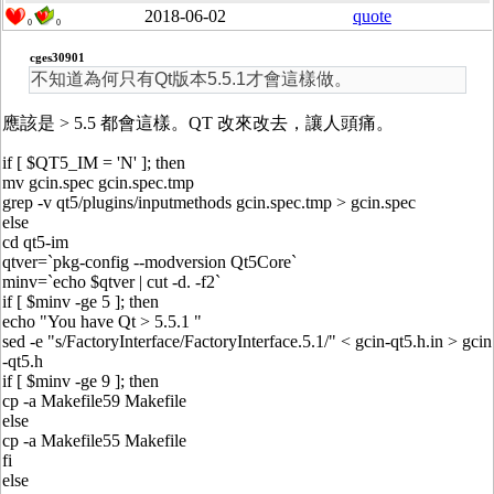
2018-06-02
quote
0
0
cges30901
不知道為何只有Qt版本5.5.1才會這樣做。
應該是 > 5.5 都會這樣。QT 改來改去，讓人頭痛。
if [ $QT5_IM = 'N' ]; then
mv gcin.spec gcin.spec.tmp
grep -v qt5/plugins/inputmethods gcin.spec.tmp > gcin.spec
else
cd qt5-im
qtver=`pkg-config --modversion Qt5Core`
minv=`echo $qtver | cut -d. -f2`
if [ $minv -ge 5 ]; then
echo "You have Qt > 5.5.1 "
sed -e "s/FactoryInterface/FactoryInterface.5.1/" < gcin-qt5.h.in > gcin
-qt5.h
if [ $minv -ge 9 ]; then
cp -a Makefile59 Makefile
else
cp -a Makefile55 Makefile
fi
else