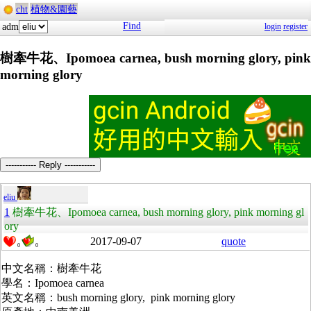
cht
植物&園藝
Find
adm
login
register
樹牽牛花、Ipomoea carnea, bush morning glory, pink
morning glory
----------- Reply -----------
eliu
1
樹牽牛花、Ipomoea carnea, bush morning glory, pink morning gl
ory
2017-09-07
quote
0
0
中文名稱：樹牽牛花
學名：Ipomoea carnea
英文名稱：bush morning glory, pink morning glory