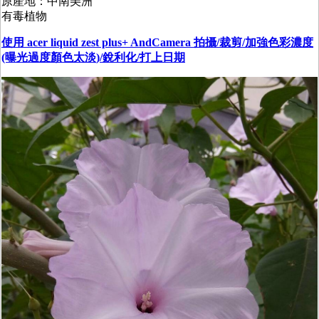
原產地：中南美洲
有毒植物
使用 acer liquid zest plus
+ AndCamera 拍攝/裁剪/加強色彩濃度
(曝光過度顏色太淡)/銳利化/打上日期