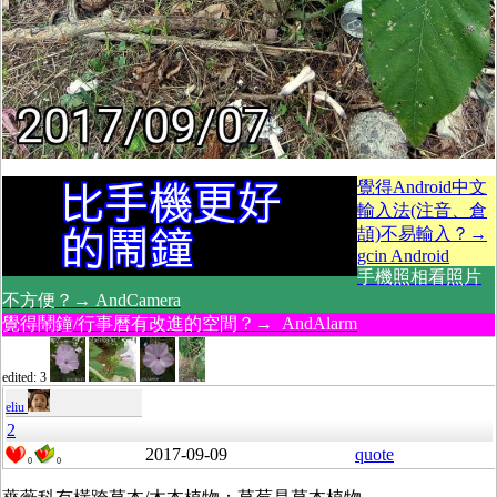
覺得Android中文
輸入法(注音、倉
頡)不易輸入？→
gcin Android
手機照相看照片
不方便？→ AndCamera
覺得鬧鐘/行事曆有改進的空間？→ AndAlarm
edited: 3
eliu
2
2017-09-09
quote
0
0