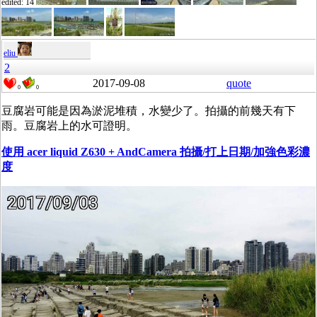
edited: 14
eliu
2
2017-09-08
quote
0
0
豆腐岩可能是因為淤泥堆積，水變少了。拍攝的前幾天有下
雨。豆腐岩上的水可證明。
使用 acer liquid Z630 + AndCamera 拍攝/打上日期/加強色彩濃
度