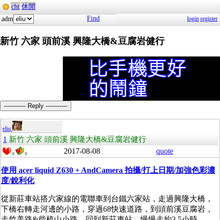
cht
休閒
Find
adm
login
register
新竹 六家 頭前溪 興隆大橋&豆腐岩健行
----------- Reply -----------
eliu
1
新竹 六家 頭前溪 興隆大橋&豆腐岩健行
2017-08-08
quote
0
0
使用 acer liquid Z630 + AndCamera 拍攝/打上日期/加強色彩濃
度/銳利化
從新莊車站搭六家線的電聯車到台鐵六家站，走過興隆大橋，
下橋右轉走河邊的小路，穿過68快速道路，到頭前溪豆腐岩，
走竹美路&柴梳山小路，回到新莊車站。慢慢走約3.5小時。