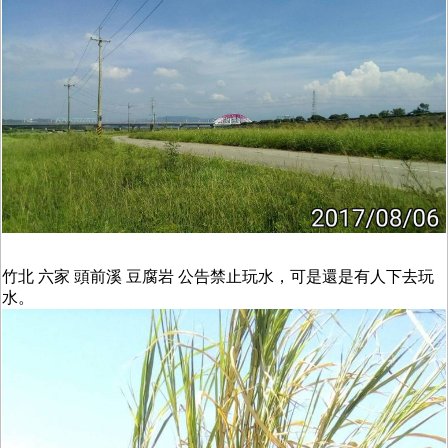
竹北 六家 頭前溪 豆腐岩 公告禁止玩水，可是還是有人下去玩
水。