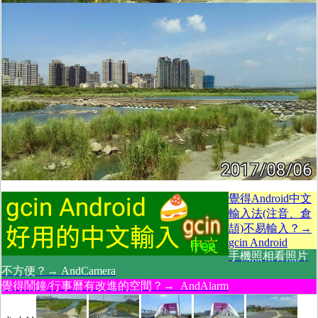
覺得Android中文
輸入法(注音、倉
頡)不易輸入？→
gcin Android
手機照相看照片
不方便？→ AndCamera
覺得鬧鐘/行事曆有改進的空間？→ AndAlarm