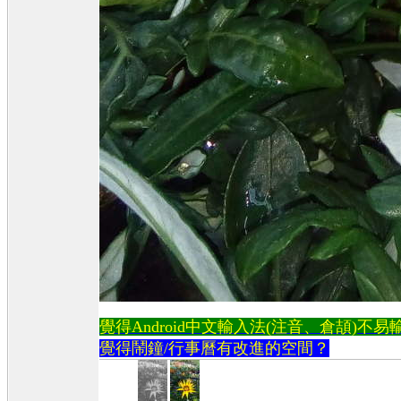
覺得Android中文輸入法(注音、倉頡)不易輸入？→
覺得鬧鐘/行事曆有改進的空間？