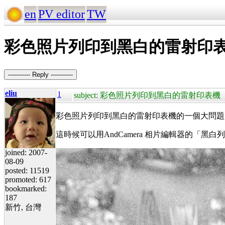
en
PV editor
TW
彩色照片列印到黑白的雷射印
----------- Reply -----------
eliu
1
subject: 彩色照片列印到黑白的雷射印表機
彩色照片列印到黑白的雷射印表機的一個大問題
這時候可以用AndCamera 相片編輯器的
joined: 2007-
08-09
posted: 11519
promoted: 617
bookmarked:
187
新竹, 台灣