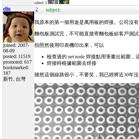
edited: 2
eliu
2
subject:
我原本的第一個用途是萬用板的焊接。公司沒有
麵包板測試完，不可能直接寄麵包板給客戶測試
joined: 2007-
拍照然後用印表機印出來，可以
08-09
posted: 11519
檢查過的 net node 焊接點用筆畫出範
promoted: 617
焊接時根據範圍去焊接
bookmarked:
187
雖然這個線路很小，不要笑，我已經將近30年沒
新竹, 台灣