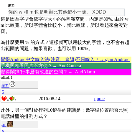
老刀
你的 w 和 m 也是明顯比其他鍵小一號。 XDDD
這是因為字型會依字型大小的%塞滿空間，內定是80%. 由於 w
m 比較寬，所以字體會比較小，就比較矮，所以看起來會沒對
齊。
為什麼要用 % 的方式？這樣就可以用較大的字體，也不會有超
出範圍的問題，如果喜歡，也可以用 100%。
覺得Android中文輸入法(注音、倉頡)不易輸入？→ gcin Android
手機照相看照片不方便？→ AndCamera
覺得鬧鐘/行事曆有改進的空間？→ AndAlarm
edited: 1
老刀
5
2016-08-14
quote
0
0
此外，另一個對於行列10鍵盤的建議是：數字鍵位置能否比照
電話鍵盤的排列方式？
eliu
6