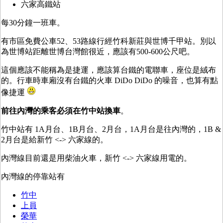
六家高鐵站
每30分鐘一班車。
有市區免費公車52、53路線行經竹科新莊與世博千甲站。別以
為世博站距離世博台灣館很近，應該有500-600公尺吧。
這個應該不能稱為是捷運，應該算台鐵的電聯車，座位是絨布
的。行車時車廂沒有台鐵的火車 DiDo DiDo 的噪音，也算有點
像捷運
前往內灣的乘客必須在竹中站換車
。
竹中站有 1A月台、1B月台、2月台，1A月台是往內灣的，1B &
2月台是給新竹 <-> 六家線的。
內灣線目前還是用柴油火車，新竹 <-> 六家線用電的。
內灣線的停靠站有
竹中
上員
榮華