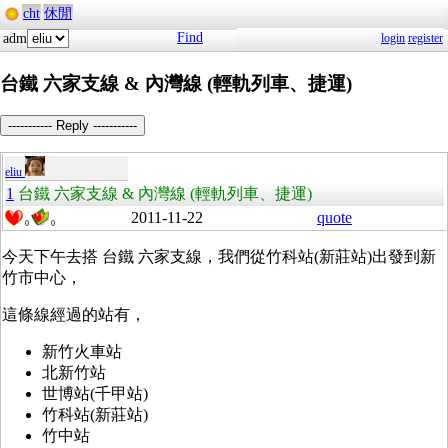
cht
休閒
Find
adm
login
register
台鐵 六家支線 & 內灣線 (輕軌列車、捷運)
----------- Reply -----------
eliu
1
台鐵 六家支線 & 內灣線 (輕軌列車、捷運)
2011-11-22
quote
0
0
今天下午去搭 台鐵 六家支線，我們從竹科站(新莊站)出發到新
竹市中心，
這條線經過的站有，
新竹火車站
北新竹站
世博站(千甲站)
竹科站(新莊站)
竹中站