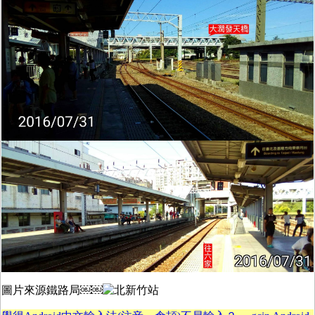
圖片來源鐵路局￼￼