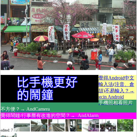
覺得Android中文
輸入法(注音、倉
頡)不易輸入？→
gcin Android
手機照相看照片
不方便？→ AndCamera
覺得鬧鐘/行事曆有改進的空間？→ AndAlarm
edited: 7