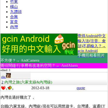
竹東
橫山
九讚頭
合興
富貴
內灣
覺得Android中文
輸入法(注音、倉
頡)不易輸入？→
gcin Android
手機照相看照片
不方便？→ AndCamera
覺得鬧鐘/行事曆有改進的空間？→ AndAlarm
edited: 3
eliu
2
內灣之旅(六家支線&內灣線)
2012-03-18
quote
0
0
內灣去過好幾次了，
台鐵(六家支線、內灣線) 現在可以用悠遊卡、台灣通、遠通ET