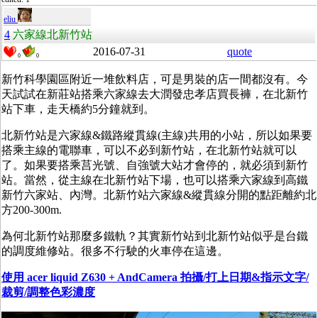
eliu
4
六家線北新竹站
2016-07-31
quote
0
0
新竹科學園區附近一堆飲料店，可是男裝的店一間都沒有。今
天試試在新莊站搭乘六家線去大潤發忠孝店買長褲，在北新竹
站下車，走天橋約5分鐘就到。
北新竹站是六家線&鐵路縱貫線(主線)共用的小站，所以如果要
搭乘主線的電聯車，可以不必到新竹站，在北新竹站就可以
了。如果要搭乘莒光號、自強號大站才會停的，就必須到新竹
站。當然，從主線在北新竹站下場，也可以搭乘六家線到高鐵
新竹六家站、內灣。北新竹站六家線&縱貫線分開的點距離約北
方200-300m.
為何北新竹站那麼多鐵軌？其實新竹站到北新竹站似乎是台鐵
的調度維修站。很多不行駛的火車停在這邊。
使用 acer liquid Z630 + AndCamera 拍攝/打上日期&指示文字/
裁剪/調整色彩濃度