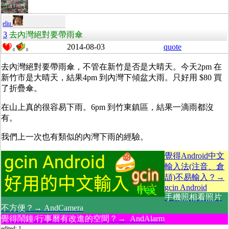
eliu
3
去內灣絕對要帶雨傘
2014-08-03
quote
0
0
去內灣絕對要帶雨傘，不管在新竹是否是大晴天。今天2pm 在
新竹市是大晴天，結果4pm 到內灣下傾盆大雨。只好用 $80 買
了折疊傘。
在山上真的很容易下雨。6pm 到竹東鎮區，結果一滴雨都沒
有。
我們上一次也有類似的內灣下雨的經驗。
覺得Android中文
輸入法(注音、倉
頡)不易輸入？→
gcin Android
手機照相看照片
不方便？→ AndCamera
覺得鬧鐘/行事曆有改進的空間？→ AndAlarm
edited: 1