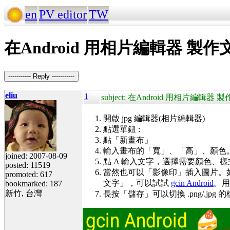
en
PV editor
TW
在Android 用相片編輯器 製
----------- Reply -----------
eliu
1
subject: 在Android 用相片編輯
開啟 jpg 編輯器(相片編輯器)
點選單鈕 :
點「新畫布」
輸入畫布的「寬」、「高」、顏色
joined: 2007-08-09
點 A 輸入文字，選擇需要顏色、樣
posted: 11519
當然也可以「影像印」插入圖片。
promoted: 617
文字」，可以試試
gcin Android
。用
bookmarked: 187
新竹, 台灣
長按「儲存」可以切換 .png/.jpg