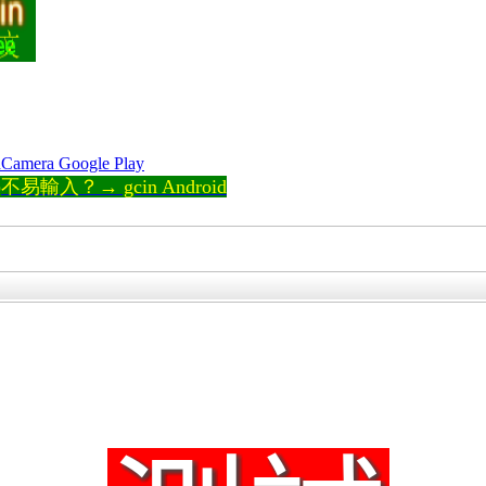
Camera Google Play
輸入？→ gcin Android