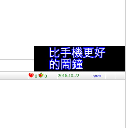
2016-10-22
quote
0
0