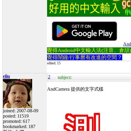
And
覺得Android中文輸入法(注音、倉頡)不易
覺得鬧鐘/行事曆有改進的空間？
edited: 15
eliu
2
subject:
AndCamera 提供的文字式樣
joined: 2007-08-09
posted: 11519
promoted: 617
bookmarked: 187