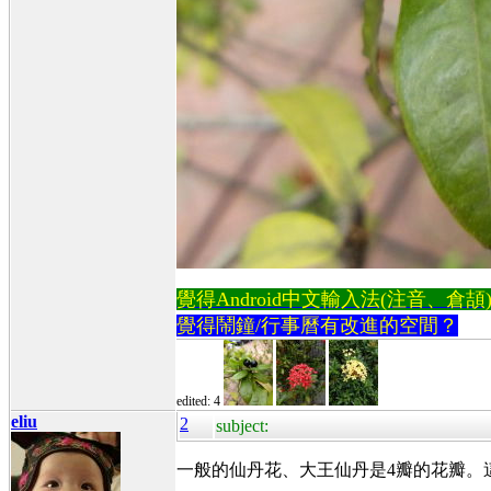
覺得Android中文輸入法(注音、倉頡)不易
覺得鬧鐘/行事曆有改進的空間？
edited: 4
eliu
2
subject:
一般的仙丹花、大王仙丹是4瓣的花瓣。