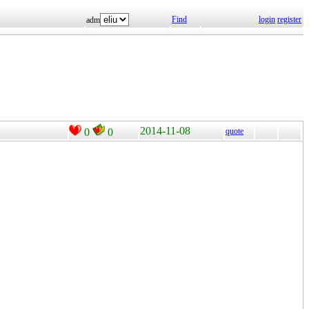
Find
login
register
adm
2014-11-08
0
0
quote