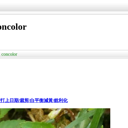
color
oncolor
era 拍攝/打上日期/裁剪/白平衡減黃/銳利化