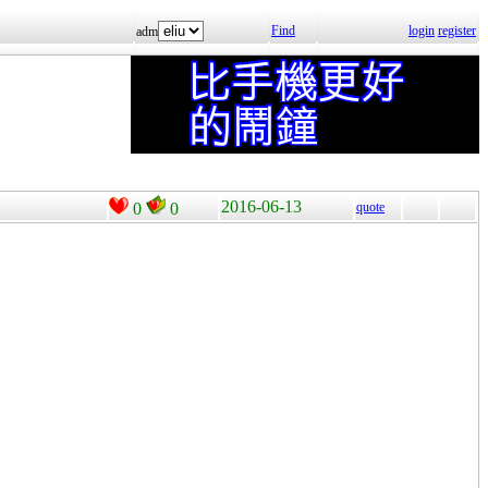
Find
login
register
adm
2016-06-13
0
0
quote