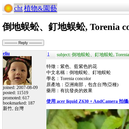
cht
植物&園藝
倒地蜈蚣、釘地蜈蚣, Torenia con
----------- Reply -----------
eliu
1
subject: 倒地蜈蚣、釘地蜈蚣, Torenia c
特徵：紫色、藍紫色的花
中文名稱：倒地蜈蚣、釘地蜈蚣
學名：Torenia concolor
原產地：亞洲南部，包含台灣(亞種)
joined: 2007-08-09
藥用：有抗發炎的效果
posted: 11519
promoted: 617
使用 acer liquid Z630 + AndCam
bookmarked: 187
新竹, 台灣