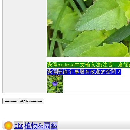
覺得Android中文輸入法(注音、倉頡)不易
覺得鬧鐘/行事曆有改進的空間？
----------- Reply -----------
cht
植物&園藝