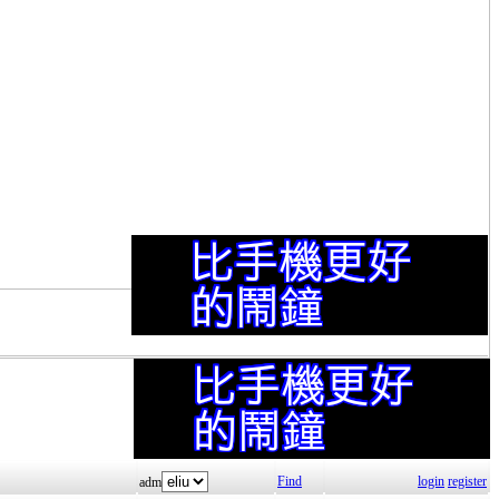
Find
login
register
adm