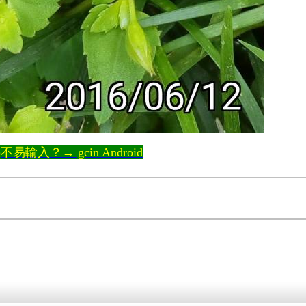
輸入？→ gcin Android