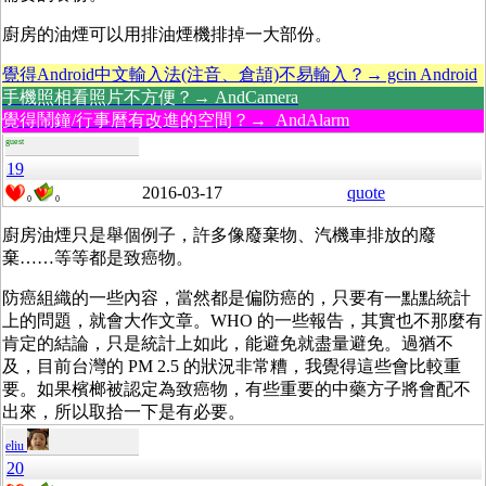
廚房的油煙可以用排油煙機排掉一大部份。
覺得Android中文輸入法(注音、倉頡)不易輸入？→ gcin Android
手機照相看照片不方便？→ AndCamera
覺得鬧鐘/行事曆有改進的空間？→ AndAlarm
guest
19
2016-03-17
quote
0
0
廚房油煙只是舉個例子，許多像廢棄物、汽機車排放的廢
棄……等等都是致癌物。
防癌組織的一些內容，當然都是偏防癌的，只要有一點點統計
上的問題，就會大作文章。WHO 的一些報告，其實也不那麼有
肯定的結論，只是統計上如此，能避免就盡量避免。過猶不
及，目前台灣的 PM 2.5 的狀況非常糟，我覺得這些會比較重
要。如果檳榔被認定為致癌物，有些重要的中藥方子將會配不
出來，所以取拾一下是有必要。
eliu
20