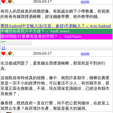
2016-03-17
quote
0
0
有些人的思維真的很難想像。有親戚在鄉下小學教書，有貧困
的爸爸有錢買煙酒檳榔，卻沒錢繳學費、校外教學的錢。
覺得Android中文輸入法(注音、倉頡)不易輸入？→ gcin Android
手機照相看照片不方便？→ AndCamera
覺得鬧鐘/行事曆有改進的空間？→ AndAlarm
guest
21
2016-03-17
quote
0
0
生活都成問題了，還拿錢去買煙酒檳榔，那當然是不對的行
為。
這個取捨有時候真的很難，像中、南部許多縣市，檳榔在農業
算是一宗不小的經濟作物，可以養活不少人，有些縣市長，甚
至還正面去推動過，不過，現在環保意識檯頭，已經沒有縣市
長敢推了，
像香煙，既然政府一直在打壓，何不把公賣局撤掉，在政策上
就禁止生產？政府准許生產，無疑是最大的漏洞。