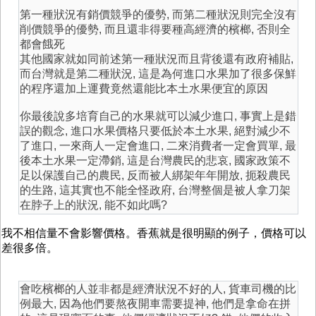
第一種狀況有銷價競爭的優勢, 而第二種狀況則完全沒有
削價競爭的優勢, 而且還非得要種高經濟的檳榔, 否則全
都會餓死
其他國家就如同前述第一種狀況而且背後還有政府補貼,
而台灣就是第二種狀況, 這是為何進口水果加了很多保鮮
的程序還加上運費竟然還能比本土水果便宜的原因
你最後說多培育自己的水果就可以減少進口, 事實上是錯
誤的觀念, 進口水果價格只要低於本土水果, 絕對減少不
了進口, 一來商人一定會進口, 二來消費者一定會買單, 最
後本土水果一定滯銷, 這是台灣農民的悲哀, 國家政策不
足以保護自己的農民, 反而被人綁架年年開放, 扼殺農民
的生路, 這其實也不能全怪政府, 台灣整個是被人拿刀架
在脖子上的狀況, 能不如此嗎?
我不相信量不會影響價格。香蕉就是很明顯的例子，價格可以
差很多倍。
會吃檳榔的人並非都是經濟狀況不好的人, 貨車司機的比
例最大, 因為他們要熬夜開車需要提神, 他們是拿命在拼