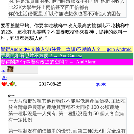
的, 這是現實面的事, 他們經濟狀況不好? 錯, 他們的收入
比22K大學生好上兩倍甚至四五倍都有
你的生活很優渥, 所以你無法想像也看不到他人的困苦
要看整體平均。你要拿吃檳榔中收入最高的族群比不吃檳榔中
的22k，這樣有意義嗎？不需要吃檳榔來提神，提神的飲料一
堆，難道都是騙人的？
覺得Android中文輸入法(注音、倉頡)不易輸入？→ gcin Android
手機照相看照片不方便？→ AndCamera
覺得鬧鐘/行事曆有改進的空間？→ AndAlarm
eliu
26
2017-08-25
quote
0
0
guest
一大片檳榔改種其他作物並不能壓低農產品價格, 主因在
於台灣每戶農家的農地其實都不大同樣 100 公頃農地,
第一種狀況是一人獨有, 第二種狀況是由 50 個人各自擁
有一定比例
第一種狀況有銷價競爭的優勢, 而第二種狀況則完全沒有