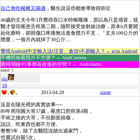
自己會吃檳榔又喝酒
，醫生說這些都會導致得癌症
46歲的丈夫今年3月覺得吞口水時喉嚨痛，原以為只是感冒，就
醫才發現罹患舌癌第二期，隨即接受放射線治療，原本6月要開
始化療時，卻因傷口疼痛無法進食體力不支，「丈夫100公斤的
體重，一個月內就掉了30公斤…
覺得Android中文輸入法(注音、倉頡)不易輸入？→ gcin Android
手機照相看照片不方便？→ AndCamera
覺得鬧鐘/行事曆有改進的空間？→ AndAlarm
edited: 1
eliu
10
2013-04-28
quote
0
0
這是在陽光裡的真實故事──
89年周培圓大哥37歲，罹患口腔癌第4期，
手術之後的大哥，不但顏面損傷，
說話、吃東西也都不方便。
整整5年，除了去醫院沒踏出過家門，
也嘗試自殺5次。