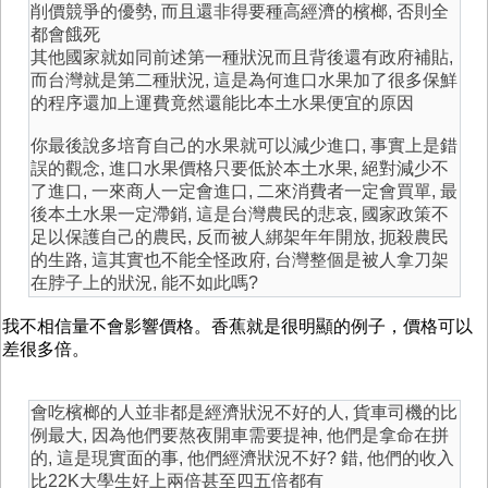
削價競爭的優勢, 而且還非得要種高經濟的檳榔, 否則全
都會餓死
其他國家就如同前述第一種狀況而且背後還有政府補貼,
而台灣就是第二種狀況, 這是為何進口水果加了很多保鮮
的程序還加上運費竟然還能比本土水果便宜的原因
你最後說多培育自己的水果就可以減少進口, 事實上是錯
誤的觀念, 進口水果價格只要低於本土水果, 絕對減少不
了進口, 一來商人一定會進口, 二來消費者一定會買單, 最
後本土水果一定滯銷, 這是台灣農民的悲哀, 國家政策不
足以保護自己的農民, 反而被人綁架年年開放, 扼殺農民
的生路, 這其實也不能全怪政府, 台灣整個是被人拿刀架
在脖子上的狀況, 能不如此嗎?
我不相信量不會影響價格。香蕉就是很明顯的例子，價格可以
差很多倍。
會吃檳榔的人並非都是經濟狀況不好的人, 貨車司機的比
例最大, 因為他們要熬夜開車需要提神, 他們是拿命在拼
的, 這是現實面的事, 他們經濟狀況不好? 錯, 他們的收入
比22K大學生好上兩倍甚至四五倍都有