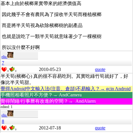
基本上由於檳榔果實帶來的經濟價值高
因此幾乎不會有農民為了採收半天筍而種植檳榔
而是將半天筍視為砍除檳榔樹的副產品
也就是說吃了一顆半天筍就意味著少了一棵檳樹
所以沒什麼不好啊
eliu
7
2010-05-23
quote
0
0
半天筍(檳榔心) 真的很不容易吃到。其實吃綠竹筍就好了，好
像比半天筍甜。
覺得Android中文輸入法(注音、倉頡)不易輸入？→ gcin Android
手機照相看照片不方便？→ AndCamera
覺得鬧鐘/行事曆有改進的空間？→ AndAlarm
edited: 1
eliu
8
2012-07-18
quote
0
0