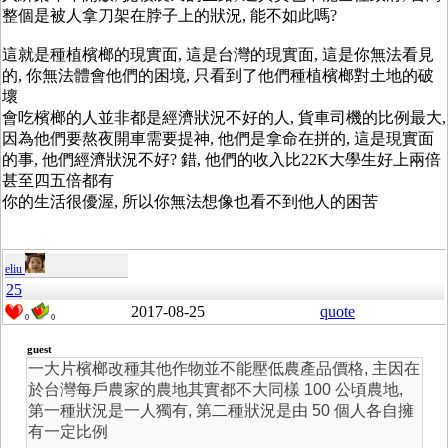
整個是被人拿刀架在脖子上的狀況, 能不如此嗎?
這就是種植檳榔的現實面, 這是台灣的現實面, 這是你無法看見
的, 你無法體會他們的困境, 只看到了他們種植檳榔對土地的破
壞
會吃檳榔的人並非都是經濟狀況不好的人, 貨車司機的比例最大,
因為他們要熬夜開車需要提神, 他們是拿命在拼的, 這是現實面
的事, 他們經濟狀況不好? 錯, 他們的收入比22K大學生好上兩倍
甚至四五倍都有
你的生活很優渥, 所以你無法想像也看不到他人的困苦
eliu
25
2017-08-25
quote
0
0
guest
一大片檳榔改種其他作物並不能壓低農產品價格, 主因在
於台灣每戶農家的農地其實都不大同樣 100 公頃農地,
第一種狀況是一人獨有, 第二種狀況是由 50 個人各自擁
有一定比例