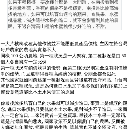
如果不種檳榔，要改種什麼是一大問題，在南投看到很
多是種香蕉，香蕉的價格不是很穩定。南投是比較高海
拔的地方，如果可以培育出適合的蘋果、奇異果、水蜜
桃品種，減少這些水果的進口，就不會影響到其他的農
民。不過台灣高山種的水蜜桃很少好吃的，不甜。
一大片檳榔改種其他作物並不能壓低農產品價格, 主因在於台灣
每戶農家的農地其實都不大
同樣 100 公頃農地, 第一種狀況是一人獨有, 第二種狀況是由 50
個人各自擁有一定比例
第一種狀況有銷價競爭的優勢, 而第二種狀況則完全沒有削價競
爭的優勢, 而且還非得要種高經濟的檳榔, 否則全都會餓死
其他國家就如同前述第一種狀況而且背後還有政府補貼, 而台灣
就是第二種狀況, 這是為何進口水果加了很多保鮮的程序還加上
運費竟然還能比本土水果便宜的原因
你最後說多培育自己的水果就可以減少進口, 事實上是錯誤的觀
念, 進口水果價格只要低於本土水果, 絕對減少不了進口, 一來商
人一定會進口, 二來消費者一定會買單, 最後本土水果一定滯銷,
這是台灣農民的悲哀, 國家政策不足以保護自己的農民, 反而被
人綁架年年開放, 扼殺農民的生路, 這其實也不能全怪政府, 台灣