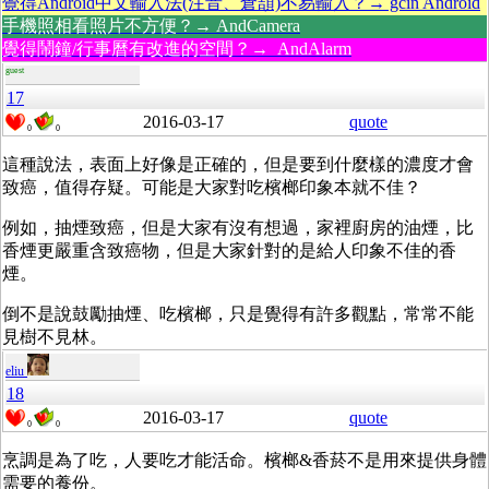
覺得Android中文輸入法(注音、倉頡)不易輸入？→ gcin Android
手機照相看照片不方便？→ AndCamera
覺得鬧鐘/行事曆有改進的空間？→ AndAlarm
guest
17
2016-03-17
quote
0
0
這種說法，表面上好像是正確的，但是要到什麼樣的濃度才會
致癌，值得存疑。可能是大家對吃檳榔印象本就不佳？
例如，抽煙致癌，但是大家有沒有想過，家裡廚房的油煙，比
香煙更嚴重含致癌物，但是大家針對的是給人印象不佳的香
煙。
倒不是說鼓勵抽煙、吃檳榔，只是覺得有許多觀點，常常不能
見樹不見林。
eliu
18
2016-03-17
quote
0
0
烹調是為了吃，人要吃才能活命。檳榔&香菸不是用來提供身體
需要的養份。