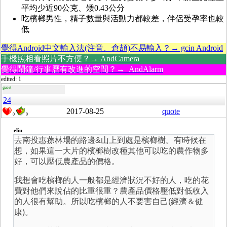
平均少近90公克、矮0.43公分
吃檳榔男性，精子數量與活動力都較差，伴侶受孕率也較
低
覺得Android中文輸入法(注音、倉頡)不易輸入？→ gcin Android
手機照相看照片不方便？→ AndCamera
覺得鬧鐘/行事曆有改進的空間？→ AndAlarm
edited: 1
guest
24
2017-08-25
quote
0
0
eliu
去南投惠蓀林場的路邊&山上到處是檳榔樹。有時候在
想，如果這一大片的檳榔樹改種其他可以吃的農作物多
好，可以壓低農產品的價格。
我想會吃檳榔的人一般都是經濟狀況不好的人，吃的花
費對他們來說佔的比重很重？農產品價格壓低對低收入
的人很有幫助。所以吃檳榔的人不要害自己(經濟＆健
康)。