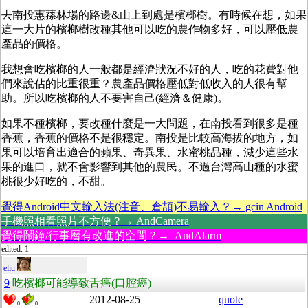
去南投惠蓀林場的路邊&山上到處是檳榔樹。有時候在想，如果
這一大片的檳榔樹改種其他可以吃的農作物多好，可以壓低農
產品的價格。
我想會吃檳榔的人一般都是經濟狀況不好的人，吃的花費對他
們來說佔的比重很重？農產品價格壓低對低收入的人很有幫
助。所以吃檳榔的人不要害自己(經濟＆健康)。
如果不種檳榔，要改種什麼是一大問題，在南投看到很多是種
香蕉，香蕉的價格不是很穩定。南投是比較高海拔的地方，如
果可以培育出適合的蘋果、奇異果、水蜜桃品種，減少這些水
果的進口，就不會影響到其他的農民。不過台灣高山種的水蜜
桃很少好吃的，不甜。
覺得Android中文輸入法(注音、倉頡)不易輸入？→ gcin Android
手機照相看照片不方便？→ AndCamera
覺得鬧鐘/行事曆有改進的空間？→ AndAlarm
edited: 1
eliu
9
吃檳榔可能導致舌癌(口腔癌)
2012-08-25
quote
0
0