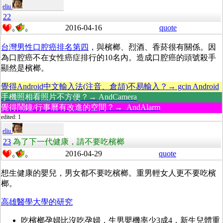
eliu
22
2016-04-16
quote
0
0
台灣男性口腔癌排名第四
，與檳榔、烈酒、香菸很有關係。因
為口腔癌不在女性癌症排行的10名內。造成口腔癌的頭號殺手
顯然是檳榔。
覺得Android中文輸入法(注音、倉頡)不易輸入？→ gcin Android
手機照相看照片不方便？→ AndCamera
覺得鬧鐘/行事曆有改進的空間？→ AndAlarm
edited: 1
eliu
23
為了下一代健康，請不要吃檳榔
2016-04-29
quote
0
0
想生健康的嬰兒，男女都不要吃檳榔。重男輕女人更不要吃檳
榔。
高雄醫學大學的研究
吃檳榔孕婦比沒吃孕婦，生男嬰機率少3成4，新生兒體重