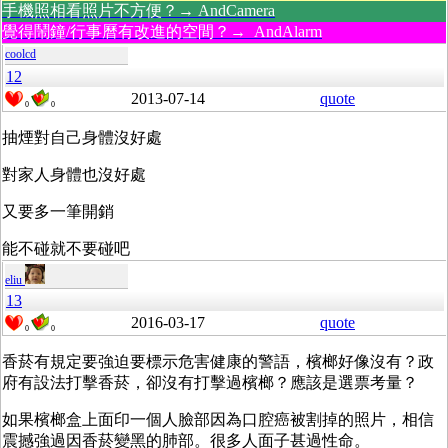
手機照相看照片不方便？→ AndCamera
覺得鬧鐘/行事曆有改進的空間？→ AndAlarm
coolcd
12
2013-07-14
quote
0
0
抽煙對自己身體沒好處
對家人身體也沒好處
又要多一筆開銷
能不碰就不要碰吧
eliu
13
2016-03-17
quote
0
0
香菸有規定要強迫要標示危害健康的警語，檳榔好像沒有？政
府有設法打擊香菸，卻沒有打擊過檳榔？應該是選票考量？
如果檳榔盒上面印一個人臉部因為口腔癌被割掉的照片，相信
震撼強過因香菸變黑的肺部。很多人面子甚過性命。