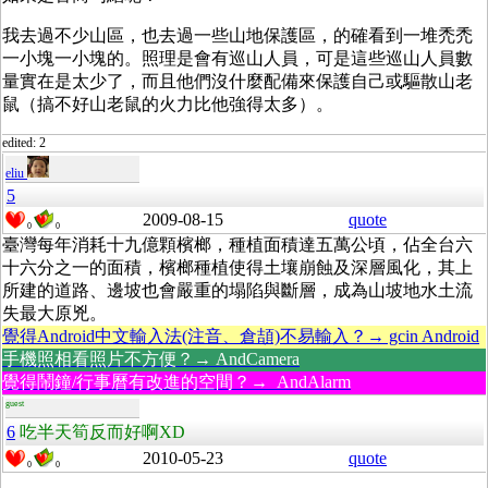
我去過不少山區，也去過一些山地保護區，的確看到一堆禿禿
一小塊一小塊的。照理是會有巡山人員，可是這些巡山人員數
量實在是太少了，而且他們沒什麼配備來保護自己或驅散山老
鼠（搞不好山老鼠的火力比他強得太多）。
edited: 2
eliu
5
2009-08-15
quote
0
0
臺灣每年消耗十九億顆檳榔，種植面積達五萬公頃，佔全台六
十六分之一的面積，檳榔種植使得土壤崩蝕及深層風化，其上
所建的道路、邊坡也會嚴重的塌陷與斷層，成為山坡地水土流
失最大原兇。
覺得Android中文輸入法(注音、倉頡)不易輸入？→ gcin Android
手機照相看照片不方便？→ AndCamera
覺得鬧鐘/行事曆有改進的空間？→ AndAlarm
guest
6
吃半天筍反而好啊XD
2010-05-23
quote
0
0