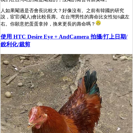
人如果閹過是否會長比較大？好像沒有。之前有韓國的研究
說，宦官(閹人)會比較長壽。在台灣男性的壽命比女性短6歲左
右。你願意把蛋蛋拿掉，換來更長的壽命嗎？
使用 HTC Desire Eye + AndCamera 拍攝/打上日期/
銳利化/裁剪