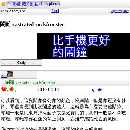
cht
影像
照片亂貼
eliu's photos
Find
adm
login
register
閹雞 castrated cock/rooster
----------- Reply -----------
eliu
1
閹雞 castrated cock/rooster
2016-04-14
quote
0
0
可以看到，這隻閹雞像公雞的顏色，較鮮豔，但是雞冠沒有發
育。閹雞會長到比沒閹過的雞大，這就是為什麼要把雞閹掉。
閹雞一般是用來拜拜有面子或是比賽用的，我們一般是不會吃
閹雞。閹雞需要在雞的背上開洞，對雞有感染死亡的風險。
我們在台灣吃的豬是閹過的，沒閹的豬會有腥臭味。