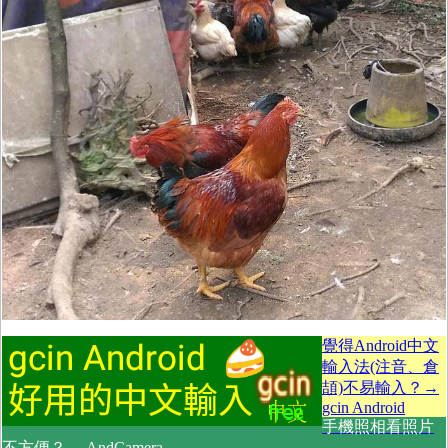
覺得Android中文
輸入法(注音、倉
頡)不易輸入？→
gcin Android
手機照相看照片
不方便？→ AndCamera