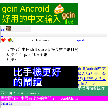
eliu
2
2016-02-22
quote
0
0
在設定中把 shift-space 切換英數全形打開
按 shift-space 進入全形
按 ~
覺得Android中文
輸入法(注音、倉
頡)不易輸入？→
gcin Android
手機照相看照片
不方便？→ AndCamera
覺得鬧鐘/行事曆有改進的空間？→ AndAlarm
Julian Lai