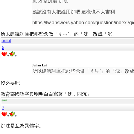
沉 才是沉淪 沉沒
應該沒有人把姓用沉吧 這樣也不大吉利
https://tw.answers.yahoo.com/question/inde
所以建議詞庫把那些念做「ㄔㄣˊ」的「沈」改成「沉」
coolcd
6
0
0
Julian Lai
所以建議詞庫把那些念做「ㄔㄣˊ」的「沈」改
沒必要吧
教育部國語字典明明白白寫著「沈，同沉」
guest
7
0
0
沉沈是互為異體字。