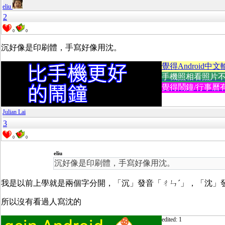
eliu
2
0
0
沉好像是印刷體，手寫好像用沈。
覺得Android中文
手機照相看照片不方便
覺得鬧鐘/行事曆有
Julian Lai
3
0
0
eliu
沉好像是印刷體，手寫好像用沈。
我是以前上學就是兩個字分開，「沉」發音「ㄔㄣˊ」，「沈」發
所以沒有看過人寫沈的
edited: 1