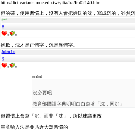
http://dict.variants.moe.edu.tw/yitia/fra/fra02140.htm
但的確，使用習慣上，沒有人會把姓氏的沈，寫成沉的，雖然
guest
8
0
0
抱歉，沈才是正體字，沉是異體字。
Julian Lai
9
0
0
coolcd
沒必要吧
教育部國語字典明明白白寫著「沈，同沉」
但習慣上會寫「沉」而非「沈」，所以建議更改
畢竟輸入法是要貼近大眾習慣的