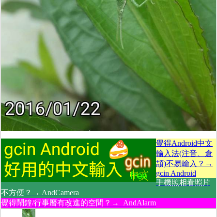
覺得Android中文
輸入法(注音、倉
頡)不易輸入？→
gcin Android
手機照相看照片
不方便？→ AndCamera
覺得鬧鐘/行事曆有改進的空間？→ AndAlarm