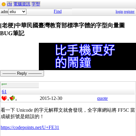
cht
電腦資訊
字型
Find
adm
login
register
[老梗]中華民國臺灣教育部標準字體的字型向量圖
BUG筆記
----------- Reply -----------
guest
61
2015-12-30
quote
0
0
看一下 Unicode 的字元解釋文就會發現，全字庫網站將 FF5C 當
成破折號是錯誤的！
https://codepoints.net/U+FE31