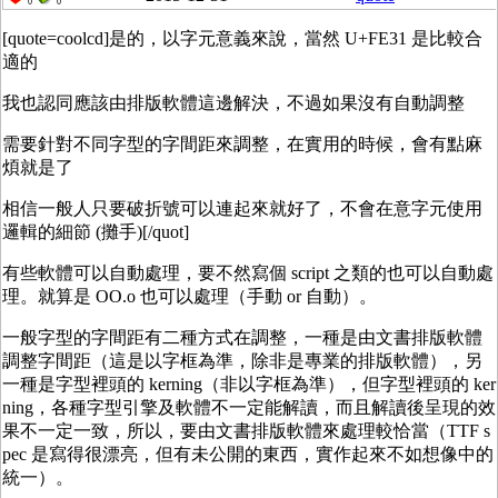
0
0
[quote=coolcd]是的，以字元意義來說，當然 U+FE31 是比較合
適的
我也認同應該由排版軟體這邊解決，不過如果沒有自動調整
需要針對不同字型的字間距來調整，在實用的時候，會有點麻
煩就是了
相信一般人只要破折號可以連起來就好了，不會在意字元使用
邏輯的細節 (攤手)[/quot]
有些軟體可以自動處理，要不然寫個 script 之類的也可以自動處
理。就算是 OO.o 也可以處理（手動 or 自動）。
一般字型的字間距有二種方式在調整，一種是由文書排版軟體
調整字間距（這是以字框為準，除非是專業的排版軟體），另
一種是字型裡頭的 kerning（非以字框為準），但字型裡頭的 ker
ning，各種字型引擎及軟體不一定能解讀，而且解讀後呈現的效
果不一定一致，所以，要由文書排版軟體來處理較恰當（TTF s
pec 是寫得很漂亮，但有未公開的東西，實作起來不如想像中的
統一）。