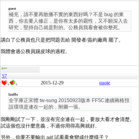
guest
補充，請不要再散播不實的東西好嗎？不是 bug 的東
西，你去要人修正，是你有太多的霸性，又不願深入去
研究，堅持自己就是對的。公務員我看會被你整死。
講白了公務員也只是把問題丟給 開發者/簽約廠商 罷了。
我體會過公務員踢皮球的過程。
guest
57
2015-12-29
quote
0
0
IanHo
全字庫正宋體 tw-sung 20150923版本 FF5C連續兩格預
設環境是連在一起的，附圖一張。
我剛剛試了一下，並沒有完全連在一起，要放大看才會清楚。
試這個也沒什麼意義，不過你用得高興就好。
另外，你要不要輸出 pdf 試看看會變成什麼樣子？