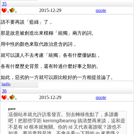
35
2015-12-29
quote
0
0
請不要再談「藍綠」了，
那是故意被創造出來模糊「統獨」兩方的詞。
用中性的顏色來取代政治意含的詞，
就可以讓人不去考慮「統獨」各有什麼優缺點，
各有什麼歷史背景，還有幹過什麼好事之類的。
如此，惡劣的一方就可以跟比較好的一方相提並論了。
IanHo
36
2015-12-29
quote
0
0
guest
這個站本就允許訪客發言。別去轉移焦點了，多讀書
吧！把那些字距 kerning/bearing 搞清楚再來談，這和是
不是有 id 根本就無關。你的 id 又代表著誰呢？誰也不
知道。要追查我是誰，不會去看一下我的 ip 來查嗎？