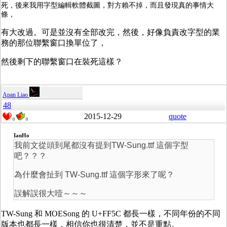
死，後來我用字型編輯軟體截圖，對方賴不掉，而且發現真的事情大
條，
有大改過。可是並沒有全部改完，然後，好像負責改字型的業
務的那位聯繫窗口換單位了，
然後剩下的聯繫窗口在裝死這樣？
Apan Liao
48
2015-12-29
quote
0
0
IanHo
我前文從頭到尾都沒有提到TW-Sung.ttf 這個字型
吧？？？
為什麼會扯到 TW-Sung.ttf 這個字形來了呢？
誤解誤很大噎～～～
TW-Sung 和 MOESong 的 U+FF5C 都長一樣，不同年份的不同
版本也都長一樣，相信你也很清楚，並不是重點。