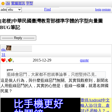
cht
電腦資訊
字型
Find
adm
login
register
[老梗]中華民國臺灣教育部標準字體的字型向量圖
BUG筆記
----------- Reply -----------
eliu
31
2015-12-29
quote
0
0
guest
藍綠會惡鬥，大家都不想就事論事，只想堅持己見。
這是個人行為，與什麼藍綠惡鬥無關。其實我觀察到，新聞名
人用藍綠惡鬥的人，其實的心態是：藍綠一樣爛，就選名牌國
民黨？
覺得Android中文
輸入法(注音、倉
頡)不易輸入？→