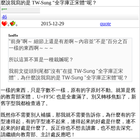
麼說我寫的是 TW-Sung "全字庫正宋體"呢？
guest
46
2015-12-29
quote
0
0
IanHo
"前身"啊～ 細節上還是有差啊～內容並"不是"百分之百
一樣的東西啊～～～
所以這算不算是一種栽贓呢？
我前文從頭到尾都"沒有"在提 TW-Sung "全字庫正宋
體"，為什麼說我寫的是 TW-Sung "全字庫正宋體"呢？
一樣的東西，只是字數不一樣，原有的字原封不動。就算是舊
的教育部宋體， U+FF5C 也是全畫滿了。別又轉移焦點了，新
舊字型我都檢查過了。
既然你不需要別人補腦，那我就不需要告訴你，為什麼有的字
型連得起，有的字型連不起來，連得起來的好處是什麼，連不
起來的好處是什麼了。反正你也不想去讀書，也不想去深究。
請繼續向教育部、主計處反應吧！