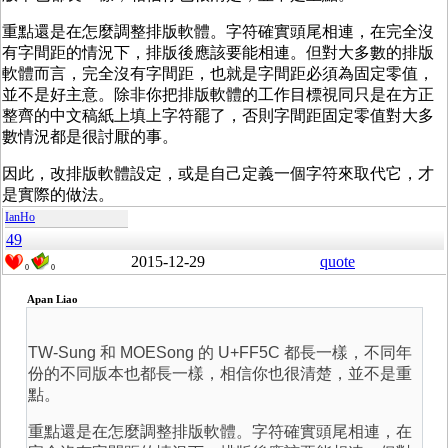
重點還是在怎麼調整排版軟體。字符確實頭尾相連，在完全沒
有字間距的情況下，排版後應該要能相連。但對大多數的排版
軟體而言，完全沒有字間距，也就是字間距必須為固定零值，
並不是好主意。除非你把排版軟體的工作目標視同只是在方正
整齊的中文稿紙上填上字符罷了，否則字間距固定零值對大多
數情況都是很討厭的事。
因此，改排版軟體設定，或是自己定義一個字符來取代它，才
是實際的做法。
IanHo
49
2015-12-29
quote
0
0
Apan Liao
TW-Sung 和 MOESong 的 U+FF5C 都長一樣，不同年
份的不同版本也都長一樣，相信你也很清楚，並不是重
點。
重點還是在怎麼調整排版軟體。字符確實頭尾相連，在