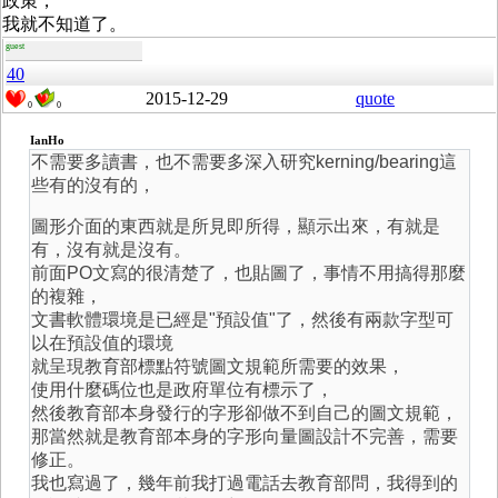
政策，
我就不知道了。
guest
40
2015-12-29
quote
0
0
IanHo
不需要多讀書，也不需要多深入研究kerning/bearing這
些有的沒有的，
圖形介面的東西就是所見即所得，顯示出來，有就是
有，沒有就是沒有。
前面PO文寫的很清楚了，也貼圖了，事情不用搞得那麼
的複雜，
文書軟體環境是已經是"預設值"了，然後有兩款字型可
以在預設值的環境
就呈現教育部標點符號圖文規範所需要的效果，
使用什麼碼位也是政府單位有標示了，
然後教育部本身發行的字形卻做不到自己的圖文規範，
那當然就是教育部本身的字形向量圖設計不完善，需要
修正。
我也寫過了，幾年前我打過電話去教育部問，我得到的