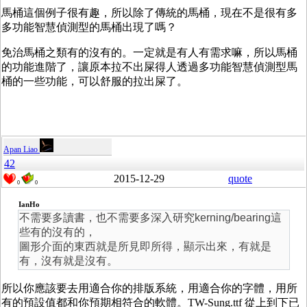
馬桶這個例子很有趣，所以除了傳統的馬桶，現在不是很有多
多功能智慧偵測型的馬桶出現了嗎？
免治馬桶之類有的沒有的。一定就是有人有需求嘛，所以馬桶
的功能進階了，讓原本拉不出屎得人透過多功能智慧偵測型馬
桶的一些功能，可以舒服的拉出屎了。
Apan Liao
42
2015-12-29
quote
0
0
IanHo
不需要多讀書，也不需要多深入研究kerning/bearing這
些有的沒有的，
圖形介面的東西就是所見即所得，顯示出來，有就是
有，沒有就是沒有。
所以你應該要去用適合你的排版系統，用適合你的字體，用所
有的預設值都和你預期相符合的軟體。TW-Sung.ttf 從上到下已