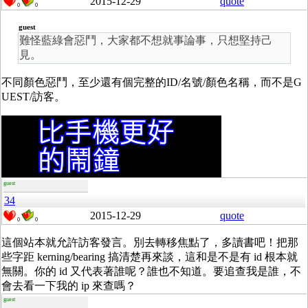
2015-12-29
quote
0
0
guest
難怪藍綠會惡鬥，大家都不想就事論事，只想堅持己
見。
不同顏色惡鬥，至少還有個完整的ID/名號/顏色名稱，而不是G
UEST/訪客。
guest
34
2015-12-29
quote
0
0
這個站本就允許訪客發言。別去轉移焦點了，多讀書吧！把那
些字距 kerning/bearing 搞清楚再來談，這和是不是有 id 根本就
無關。你的 id 又代表著誰呢？誰也不知道。要追查我是誰，不
會去看一下我的 ip 來查嗎？
guest