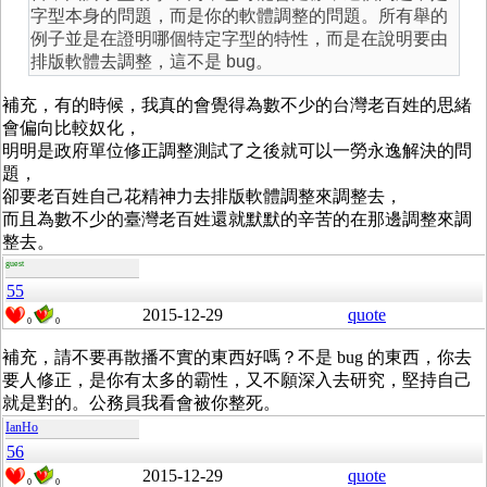
字型本身的問題，而是你的軟體調整的問題。所有舉的
例子並是在證明哪個特定字型的特性，而是在說明要由
排版軟體去調整，這不是 bug。
補充，有的時候，我真的會覺得為數不少的台灣老百姓的思緒
會偏向比較奴化，
明明是政府單位修正調整測試了之後就可以一勞永逸解決的問
題，
卻要老百姓自己花精神力去排版軟體調整來調整去，
而且為數不少的臺灣老百姓還就默默的辛苦的在那邊調整來調
整去。
guest
55
2015-12-29
quote
0
0
補充，請不要再散播不實的東西好嗎？不是 bug 的東西，你去
要人修正，是你有太多的霸性，又不願深入去研究，堅持自己
就是對的。公務員我看會被你整死。
IanHo
56
2015-12-29
quote
0
0