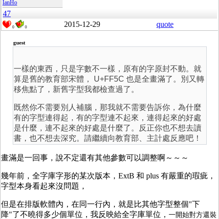
IanHo
47
2015-12-29
quote
0
0
guest
一樣的東西，只是字數不一樣，原有的字原封不動。就
算是舊的教育部宋體， U+FF5C 也是全畫滿了。別又轉
移焦點了，新舊字型我都檢查過了。
既然你不需要別人補腦，那我就不需要告訴你，為什麼
有的字型連得起，有的字型連不起來，連得起來的好處
是什麼，連不起來的好處是什麼了。反正你也不想去讀
書，也不想去深究。請繼續向教育部、主計處反應吧！
畫滿是一回事，說不定還有其他參數可以調整啊～～～
幾年前，全字庫字形的某次版本，ExtB 和 plus 有嚴重的瑕疵，
字型本身看起來沒問題，
但是在排版軟體內，在同一行內，就是比其他字型整個"下
降"了不曉得多少個單位，我反映給全字庫單位，
一開始對方還裝