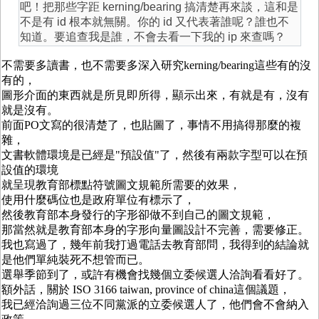
吧！把那些字距 kerning/bearing 搞清楚再來談，這和是
不是有 id 根本就無關。你的 id 又代表著誰呢？誰也不
知道。要追查我是誰，不會去看一下我的 ip 來查嗎？
不需要多讀書，也不需要多深入研究kerning/bearing這些有的沒
有的，
圖形介面的東西就是所見即所得，顯示出來，有就是有，沒有
就是沒有。
前面PO文寫的很清楚了，也貼圖了，事情不用搞得那麼的複
雜，
文書軟體環境是已經是"預設值"了，然後有兩款字型可以在預
設值的環境
就呈現教育部標點符號圖文規範所需要的效果，
使用什麼碼位也是政府單位有標示了，
然後教育部本身發行的字形卻做不到自己的圖文規範，
那當然就是教育部本身的字形向量圖設計不完善，需要修正。
我也寫過了，幾年前我打過電話去教育部問，我得到的結論就
是他們單純裝死不想管而已。
選舉季節到了，或許有機會找幾個立委候選人洽詢看看好了。
額外話，關於 ISO 3166 taiwan, province of china這個議題，
我已經洽詢過三位不同黨派的立委候選人了，他們會不會納入