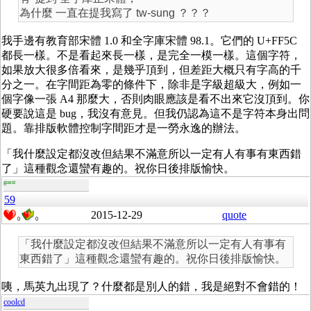
為什麼 一直在提我寫了 tw-sung ？？？
我手邊有教育部宋體 1.0 和全字庫宋體 98.1。它們的 U+FF5C
都長一樣。不是看起來長一樣，是完全一模一樣。這個字符，
如果放大很多倍看來，是幾乎頂到，但差距大概只有字高的千
分之一。在字間距為零的條件下，除非是字級超級大，例如一
個字像一張 A4 那麼大，否則肉眼應該是看不出來它沒頂到。你
硬要說這是 bug，我沒有意見。但我仍認為這不是字符本身出問
題。靠排版軟體控制字間距才是一勞永逸的辦法。
「我什麼設定都沒改但結果不滿意所以一定有人有事有東西錯
了」這種觀念還蠻有趣的。祝你日後排版愉快。
guest
59
2015-12-29
quote
0
0
「我什麼設定都沒改但結果不滿意所以一定有人有事有
東西錯了」這種觀念還蠻有趣的。祝你日後排版愉快。
咦，馬英九出現了？什麼都是別人的錯，我是絕對不會錯的！
coolcd