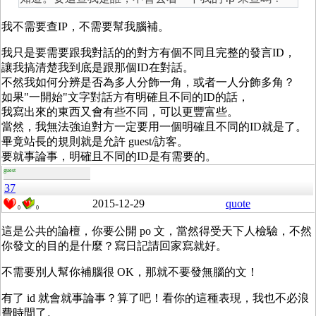
我不需要查IP，不需要幫我腦補。
我只是要需要跟我對話的的對方有個不同且完整的發言ID，
讓我搞清楚我到底是跟那個ID在對話。
不然我如何分辨是否為多人分飾一角，或者一人分飾多角？
如果"一開始"文字對話方有明確且不同的ID的話，
我寫出來的東西又會有些不同，可以更豐富些。
當然，我無法強迫對方一定要用一個明確且不同的ID就是了。
畢竟站長的規則就是允許 guest/訪客。
要就事論事，明確且不同的ID是有需要的。
guest
37
2015-12-29
quote
0
0
這是公共的論檀，你要公開 po 文，當然得受天下人檢驗，不然
你發文的目的是什麼？寫日記請回家寫就好。
不需要別人幫你補腦很 OK，那就不要發無腦的文！
有了 id 就會就事論事？算了吧！看你的這種表現，我也不必浪
費時間了。