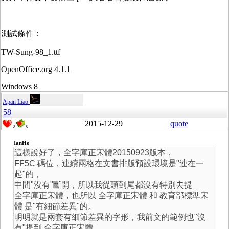
測試條件：
TW-Sung-98_1.ttf
OpenOffice.org 4.1.1
Windows 8
Apan Liao
58
2015-12-29
quote
0
0
IanHo
這樣說好了，全字庫正宋體20150923版本，
FF5C 碼位，連續兩格在文書排版預設環境是"連在一
起"的，
中間"沒有"斷開，所以我從頭到尾都沒有特別去提
全字庫正宋體，也所以 全字庫正宋體 和 教育部標準宋
體 是"有細節差異"的。
明明就是兩套有細節差異的字形，我前文的範例也"沒
有"提到 全字庫正宋體，