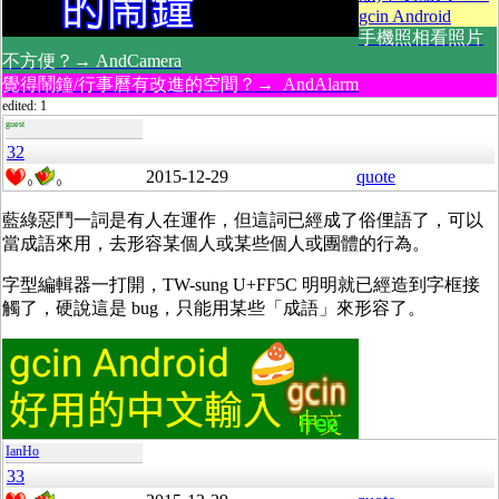
gcin Android
手機照相看照片
不方便？→ AndCamera
覺得鬧鐘/行事曆有改進的空間？→ AndAlarm
edited: 1
guest
32
2015-12-29
quote
0
0
藍綠惡鬥一詞是有人在運作，但這詞已經成了俗俚語了，可以
當成語來用，去形容某個人或某些個人或團體的行為。
字型編輯器一打開，TW-sung U+FF5C 明明就已經造到字框接
觸了，硬說這是 bug，只能用某些「成語」來形容了。
IanHo
33