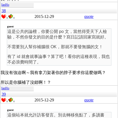
IanHo
38
2015-12-29
quote
0
0
guest
這是公共的論檀，你要公開 po 文，當然得受天下人檢
驗，不然你發文的目的是什麼？寫日記請回家寫就好。
不需要別人幫你補腦很 OK，那就不要發無腦的文！
有了 id 就會就事論事？算了吧！看你的這種表現，我也
不必浪費時間了。
我沒有強迫啊～我有拿刀架著你的脖子要求你這麼做嗎？
所以是你腦補了沒錯啊！？
IanHo
39
2015-12-29
quote
0
0
guest
這個站本就允許訪客發言。別去轉移焦點了，多讀書