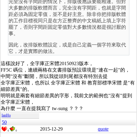
完全沒有字間距的情況下，排版後應該要能相連。但對
大多數的排版軟體而言，完全沒有字間距，也就是字間
距必須為固定零值，並不是好主意。除非你把排版軟體
的工作目標視同只是在方正整齊的中文稿紙上填上字符
罷了，否則字間距固定零值對大多數情況都是很討厭的
事。
因此，改排版軟體設定，或是自己定義一個字符來取代
它，才是實際的做法。
這樣說好了，全字庫正宋體20150923版本，
FF5C 碼位，連續兩格在文書排版預設環境是"連在一起"的，
中間"沒有"斷開，所以我從頭到尾都沒有特別去提
全字庫正宋體，也所以 全字庫正宋體 和 教育部標準宋體 是"有
細節差異"的。
明明就是兩套有細節差異的字形，我前文的範例也"沒有"提到
全字庫正宋體，
為什麼 一直在提我寫了 tw-sung ？？？
IanHo
50
2015-12-29
quote
0
0