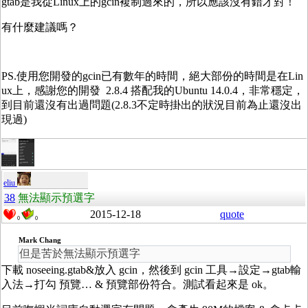
gtab是我從Linux上的gcin複制過來的，所以應該沒有錯才對！
有什麼建議嗎？
PS.使用您開發的gcin已有數年的時間，絕大部份的時間是在Lin
ux上，感謝您的開發 2.8.4 搭配我的Ubuntu 14.0.4，非常穩定，
到目前還沒有出過問題(2.8.3不定時掛出的狀況目前為止還沒出
現過)
eliu
38
無法顯示預選字
2015-12-18
quote
0
0
Mark Chang
但是苦於無法顯示預選字
下載 noseeing.gtab&放入 gcin，然後到 gcin 工具→設定→gtab輸
入法→打勾 預覽… & 預覽部份符合。測試看起來是 ok。