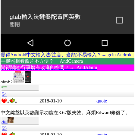
覺得Android中文輸入法(注音、倉頡)不易輸入？→ gcin Android
手機照相看照片不方便？→ AndCamera
覺得鬧鐘/行事曆有改進的空間？→ AndAlarm
edited: 2
guest
54
2018-01-10
quote
0
0
中文鍵盤以英數顯示功能在3.67版失效。麻煩Edward修復了。
eliu
55
2018-01-10
quote