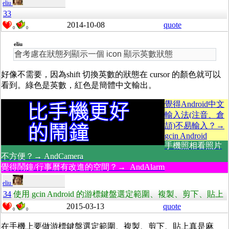
eliu
33
2014-10-08
quote
0
0
eliu
會考慮在狀態列顯示一個 icon 顯示英數狀態
好像不需要，因為shift 切換英數的狀態在 cursor 的顏色就可以
看到。綠色是英數，紅色是簡體中文輸出。
覺得Android中文
輸入法(注音、倉
頡)不易輸入？→
gcin Android
手機照相看照片
不方便？→ AndCamera
覺得鬧鐘/行事曆有改進的空間？→ AndAlarm
eliu
34
使用 gcin Android 的游標鍵盤選定範圍、複製、剪下、貼上
2015-03-13
quote
0
0
在手機上要做游標鍵盤選定範圍、複製、剪下、貼上真是麻