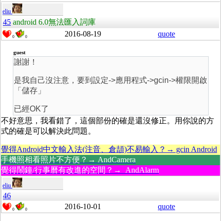
eliu
45
android 6.0無法匯入詞庫
2016-08-19
quote
0
0
guest
謝謝！
是我自己沒注意，要到設定->應用程式->gcin->權限開啟
「儲存」
已經OK了
不好意思，我看錯了，這個部份的確是還沒修正。用你說的方
式的確是可以解決此問題。
覺得Android中文輸入法(注音、倉頡)不易輸入？→ gcin Android
手機照相看照片不方便？→ AndCamera
覺得鬧鐘/行事曆有改進的空間？→ AndAlarm
eliu
46
2016-10-01
quote
0
0