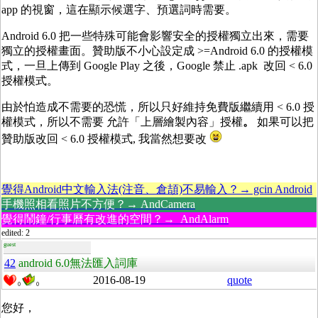
app 的視窗，這在顯示候選字、預選詞時需要。
Android 6.0 把一些特殊可能會影響安全的授權獨立出來，需要
獨立的授權畫面。贊助版不小心設定成 >=Android 6.0 的授權模
式，一旦上傳到 Google Play 之後，Google 禁止 .apk 改回 < 6.0
授權模式。
由於怕造成不需要的恐慌，所以只好維持免費版繼續用 < 6.0 授
權模式，所以不需要 允許「上層繪製內容」授權
。
如果可以把
贊助版改回 < 6.0 授權模式, 我當然想要改
覺得Android中文輸入法(注音、倉頡)不易輸入？→ gcin Android
手機照相看照片不方便？→ AndCamera
覺得鬧鐘/行事曆有改進的空間？→ AndAlarm
edited: 2
guest
42
android 6.0無法匯入詞庫
2016-08-19
quote
0
0
您好，