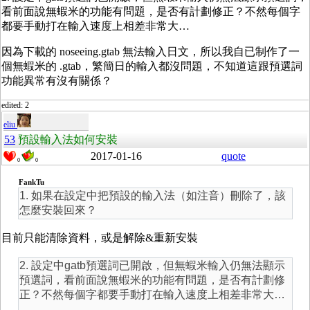
看前面說無蝦米的功能有問題，是否有計劃修正？不然每個字
都要手動打在輸入速度上相差非常大…
因為下載的
noseeing.gtab 無法輸入日文，所以我自已制作了一
個無蝦米的 .gtab，繁簡日的輸入都沒問題，不知道這跟預選詞
功能異常有沒有關係？
edited: 2
eliu
53
預設輸入法如何安裝
2017-01-16
quote
0
0
FankTu
1. 如果在設定中把預設的輸入法（如注音）刪除了，該
怎麼安裝回來？
目前只能清除資料，或是解除&重新安裝
2. 設定中gatb預選詞已開啟，但無蝦米輸入仍無法顯示
預選詞，看前面說無蝦米的功能有問題，是否有計劃修
正？不然每個字都要手動打在輸入速度上相差非常大…