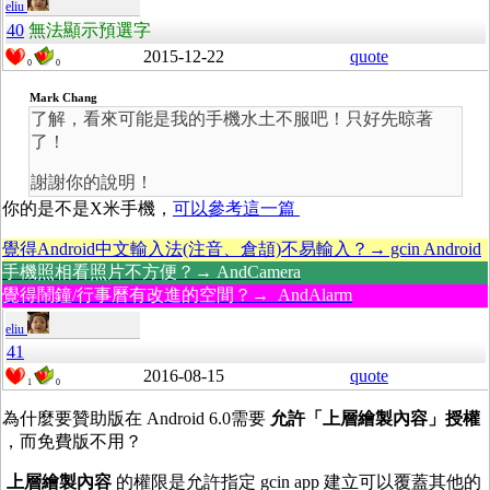
eliu
40
無法顯示預選字
2015-12-22
quote
0
0
Mark Chang
了解，看來可能是我的手機水土不服吧！只好先晾著
了！
謝謝你的說明！
你的是不是X米手機，
可以參考這一篇
覺得Android中文輸入法(注音、倉頡)不易輸入？→ gcin Android
手機照相看照片不方便？→ AndCamera
覺得鬧鐘/行事曆有改進的空間？→ AndAlarm
eliu
41
2016-08-15
quote
1
0
為什麼要贊助版在 Android 6.0需要
允許「上層繪製內容」授權
，而免費版不用？
上層繪製內容
的權限是允許指定 gcin app 建立可以覆蓋其他的