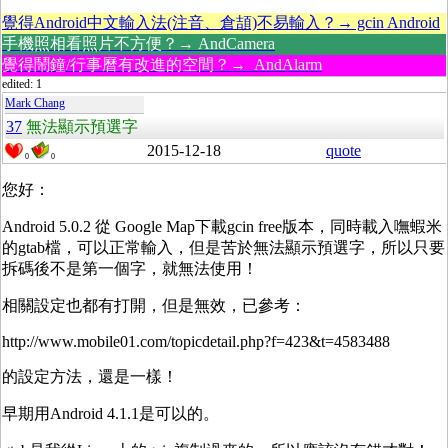
覺得Android中文輸入法(注音、倉頡)不易輸入？→ gcin Android
手機照相看照片不方便？→ AndCamera
覺得鬧鐘/行事曆有改進的空間？→ AndAlarm
edited: 1
Mark Chang
37
無法顯示預選字
2015-12-18
quote
0
0
您好：
Android 5.0.2 從 Google Map下載gcin free版本，同時載入嘸蝦米
的gtab檔，可以正常輸入，但是苦於無法顯示預選字，所以只要
拆碼後不是第一個字，就無法使用！
相關設定也都有打開，但是無效，已參考：
http://www.mobile01.com/topicdetail.php?f=423&t=4583488
的設定方法，還是一樣！
早期用Android 4.1.1是可以的。