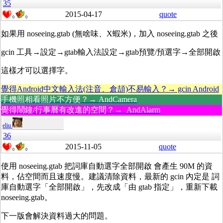
35
2015-04-17
quote
0
0
如果用 noseeing.gtab (無啥味、X蝦米)，加入 noseeing.gtab 之後
gcin 工具→設定→gtab輸入法設定→gtab預覽/預選字→全部開啟
這樣才可以選擇字。
覺得Android中文輸入法(注音、倉頡)不易輸入？→ gcin Android
手機照相看照片不方便？→ AndCamera
覺得鬧鐘/行事曆有改進的空間？→ AndAlarm
eliu
36
2015-11-05
quote
0
0
使用 noseeing.gtab 把詞庫自動選字全部開啟 會產生 90M 的資
料，佔空間而且速度慢。建議清除資料，最新的 gcin 內定是 詞
庫自動選字「全部開啟」，先改成「由 gtab 指定」，重新下載
noseeing.gtab。
下一版會解決資料過大的問題。