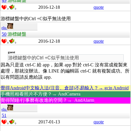
49
游標鍵盤
2016-12-18
quote
0
0
游標鍵盤中的Ctrl +C似乎無法使用
eliu
50
游標鍵盤
2016-12-18
quote
0
0
guest
游標鍵盤中的Ctrl +C似乎無法使用
因為只是送 ctrl-C 給 app，如果 app 對於 ctrl-C 沒有當成複製來
處理，那就沒辦法。像 LINE 的編輯區 ctrl-C 就有複製成功。所
以有問題請反應給該 app.
覺得Android中文輸入法(注音、倉頡)不易輸入？→ gcin Android
手機照相看照片不方便？→ AndCamera
覺得鬧鐘/行事曆有改進的空間？→ AndAlarm
eliu
51
2017-01-13
quote
0
0