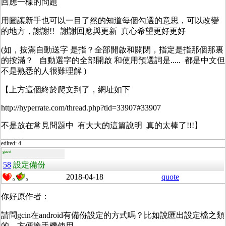
回應一樣的問題
用圖讓新手也可以一目了然的知道每個勾選的意思，可以改變
的地方，謝謝!! 謝謝回應與更新 真心希望更好更好
(如，按滿自動送字 是指？全部開啟和關閉，指定是指那個那裏
的按滿？ 自動選字的全部開啟 和使用預選詞是..... 都是中文但
不是熟悉的人很難理解 )
【上方這個終於爬文到了，網址如下
http://hyperrate.com/thread.php?tid=33907#33907
不是放在常見問題中 有大大的這篇說明 真的太棒了!!!】
edited: 4
guest
58
設定備份
2018-04-18
quote
0
0
你好原作者：
請問gcin在android有備份設定的方式嗎？比如說匯出設定檔之類
的，方便換手機使用。