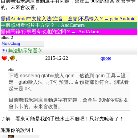
目前嘸蝦米詞庫自動選字有問題，會產生 90M的檔案 & 會卡卡
的。未來會改善。
覺得Android中文輸入法(注音、倉頡)不易輸入？→ gcin Android
手機照相看照片不方便？→ AndCamera
覺得鬧鐘/行事曆有改進的空間？→ AndAlarm
edited: 2
Mark Chang
39
無法顯示預選字
2015-12-22
quote
0
0
eliu
下載 noseeing.gtab&放入 gcin，然後到 gcin 工具→設
定→gtab輸入法→打勾 預覽… & 預覽部份符合。測試看
起來是 ok。
目前嘸蝦米詞庫自動選字有問題，會產生 90M的檔案 &
會卡卡的。未來會改善。
了解，看來可能是我的手機水土不服吧！只好先晾著了！
謝謝你的說明！