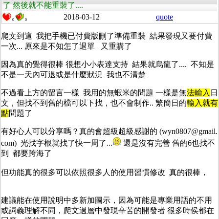
了 然後就不能重裝了....
2018-03-12
quote
0
0
爬文到這 我把手機已付費版刪了準備重裝 結果發現又要付費
一次... 原來是不知怎了退單 又重購了
因為真的覺得很棒 很想小小表達支持 結果就烏龍了.... 不知是
不是一天內可退或是什麼狀況 我也不清楚
不過看上方的留言一樣 我用的無蝦米的問題 一樣是無
法
輸
入
日
文，但找不到舊的檔可以下找，也不會制作.. 繁簡日的
輸
入就有
點
問題了
有好心人可以分享嗎？真的會超級超級感謝的 (wyn0807@gmail.
com) 光找字根就找了快一周了...
還是沒有完善 舊的6也找不
到 都要跨海了
但功能真的很多可以依照很多人的使用習慣修改 真的很棒，
建議能在使用說明中多新加圖示，因為可能是專業用語的不用
或詞義理解不同，爬文過層中發現辛苦的開發者 很多時侯都在