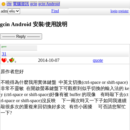
cht
電腦資訊
gcin
gcin Android
Find
adm
login
register
gcin Android 安裝/使用說明
----------- Reply -----------
guest
31
2014-10-07
quote
0
0
原作者您好
不曉得為什麼我用實体鍵盤 中英文切換(ctrl-space or shift-space)
非常不靈敏 在開啟螢幕鍵盤下可觀察到似乎切換的輸入法的 ke
y (ctrl-space or shift-space)好像有被 buffer 的現像 有時敲下去(ct
rl-space or shift-space)沒反映 下一兩次時又一下子如同我連續
敲很多次的重複來回切換好多次 有些小困擾 可否請您幫忙
一下?