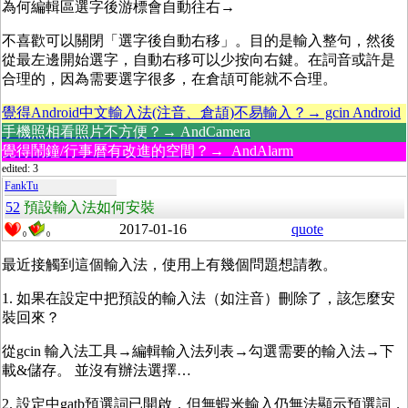
為何編輯區選字後游標會自動往右→
不喜歡可以關閉「選字後自動右移」。目的是輸入整句，然後
從最左邊開始選字，自動右移可以少按向右鍵。在詞音或許是
合理的，因為需要選字很多，在倉頡可能就不合理。
覺得Android中文輸入法(注音、倉頡)不易輸入？→ gcin Android
手機照相看照片不方便？→ AndCamera
覺得鬧鐘/行事曆有改進的空間？→ AndAlarm
edited: 3
FankTu
52
預設輸入法如何安裝
2017-01-16
quote
0
0
最近接觸到這個輸入法，使用上有幾個問題想請教。
1. 如果在設定中把預設的輸入法（如注音）刪除了，該怎麼安
裝回來？
從gcin 輸入法工具→編輯輸入法列表→勾選需要的輸入法→下
載&儲存。 並沒有辦法選擇…
2. 設定中gatb預選詞已開啟，但無蝦米輸入仍無法顯示預選詞，