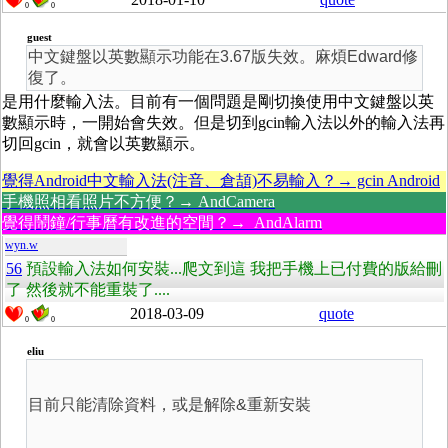
0
0
guest
中文鍵盤以英數顯示功能在3.67版失效。麻煩Edward修
復了。
是用什麼輸入法。目前有一個問題是剛切換使用中文鍵盤以英
數顯示時，一開始會失效。但是切到gcin輸入法以外的輸入法再
切回gcin，就會以英數顯示。
覺得Android中文輸入法(注音、倉頡)不易輸入？→ gcin Android
手機照相看照片不方便？→ AndCamera
覺得鬧鐘/行事曆有改進的空間？→ AndAlarm
wyn.w
56
預設輸入法如何安裝...爬文到這 我把手機上已付費的版給刪
了 然後就不能重裝了....
2018-03-09
quote
0
0
eliu
目前只能清除資料，或是解除&重新安裝