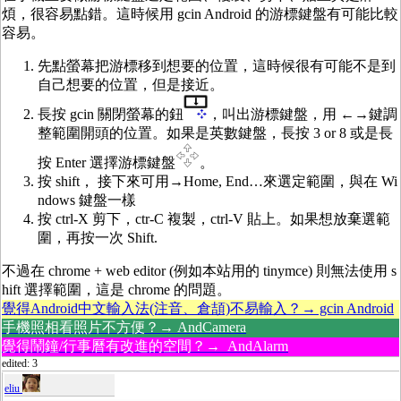
煩，很容易點錯。這時候用 gcin Android 的游標鍵盤有可能比較
容易。
先點螢幕把游標移到想要的位置，這時候很有可能不是到
自己想要的位置，但是接近。
長按 gcin 關閉螢幕的鈕
，叫出游標鍵盤，用 ←→鍵調
整範圍開頭的位置。如果是英數鍵盤，長按 3 or 8 或是長
按 Enter 選擇游標鍵盤
。
按 shift， 接下來可用→Home, End…來選定範圍，與在 Wi
ndows 鍵盤一樣
按 ctrl-X 剪下，ctr-C 複製，ctrl-V 貼上。如果想放棄選範
圍，再按一次 Shift.
不過在 chrome + web editor (例如本站用的 tinymce) 則無法使用 s
hift 選擇範圍，這是 chrome 的問題。
覺得Android中文輸入法(注音、倉頡)不易輸入？→ gcin Android
手機照相看照片不方便？→ AndCamera
覺得鬧鐘/行事曆有改進的空間？→ AndAlarm
edited: 3
eliu