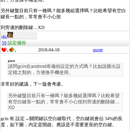
另外鍵盤目前只有一種嗎？能多幾組選擇嗎？比較希望有空白
鍵長一點的，常常會不小心按
到旁邊的刪除鍵…XD
eliu
59
設定備份
2018-04-18
quote
0
0
guest
請問gcin在android有備份設定的方式嗎？比如說匯出設
定檔之類的，方便換手機使用。
非常好的建議，下一版會考慮。
另外鍵盤目前只有一種嗎？能多幾組選擇嗎？比較希望
有空白鍵長一點的，常常會不小心按到旁邊的刪除鍵…
XD
gcin 有 設定→關閉鍵以空白鍵取代，空白鍵就會佔 34%的長
度，如下圖，內定是開啟。應該是不需要更長的空白鍵。