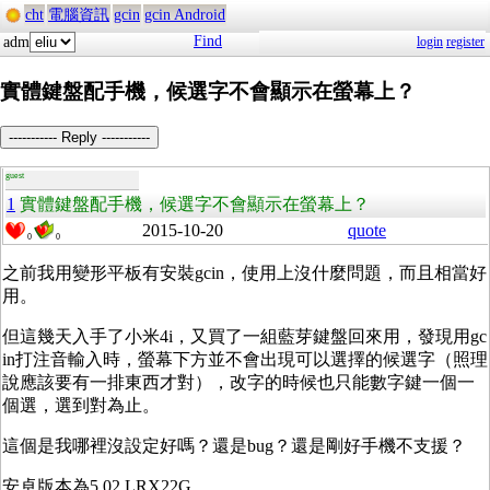
cht
電腦資訊
gcin
gcin Android
Find
adm
login
register
實體鍵盤配手機，候選字不會顯示在螢幕上？
----------- Reply -----------
guest
1
實體鍵盤配手機，候選字不會顯示在螢幕上？
2015-10-20
quote
0
0
之前我用變形平板有安裝gcin，使用上沒什麼問題，而且相當好
用。
但這幾天入手了小米4i，又買了一組藍芽鍵盤回來用，發現用gc
in打注音輸入時，螢幕下方並不會出現可以選擇的候選字（照理
說應該要有一排東西才對），改字的時候也只能數字鍵一個一
個選，選到對為止。
這個是我哪裡沒設定好嗎？還是bug？還是剛好手機不支援？
安卓版本為5.02 LRX22G。