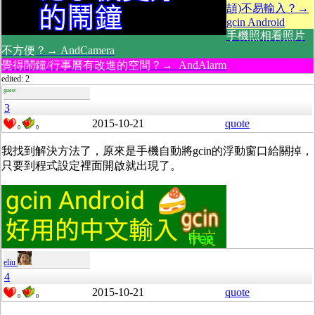
頡)不易輸入？→
gcin Android
手機照相看照片
不方便？→ AndCamera
覺得鬧鐘/行事曆有改進的空間？→ AndAlarm
edited: 2
guest
3
2015-10-21
quote
0
0
我找到解決方法了，原來是手機自動將gcin的浮動窗口給關掉，
只要到程式設定裡面開啟就出現了。
eliu
4
2015-10-21
quote
0
0