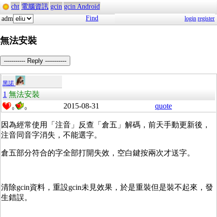
cht
電腦資訊
gcin
gcin Android
Find
adm
login
register
無法安裝
----------- Reply -----------
黑諾
1
無法安裝
2015-08-31
quote
0
0
因為經常使用「注音」反查「倉五」解碼，前天手動更新後，
注音同音字消失，不能選字。
倉五部分符合的字全部打開失效，空白鍵按兩次才送字。
清除gcin資料，重設gcin未見效果，於是重裝但是裝不起來，發
生錯誤。