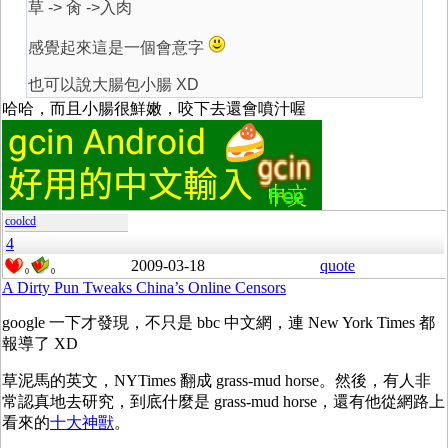
草 -> 肏 ->入肉
感覺起來這是一個會意字
也可以說大腸包小腸 XD
哈哈，而且小腸很鮮嫩，咬下去還會噴汁喔
coolcd
4
2009-03-18
quote
0
0
A Dirty Pun Tweaks China’s Online Censors
google 一下才發現，不只是 bbc 中文網，連 New York Times 都
報導了 XD
草泥馬的英文，NYTimes 翻成 grass-mud horse。然後，有人非
常認真地去研究，到底什麼是 grass-mud horse，還有他從網路上
看來的
十大神獸
。