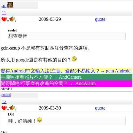
eliu
11
2009-03-29
quote
0
0
coolcd
想查發音
gcin-setup 不是就有剪貼區注音查詢的選項。
所以用 google還是有其他的目的？
覺得Android中文輸入法(注音、倉頡)不易輸入？→ gcin Android
手機照相看照片不方便？→ AndCamera
覺得鬧鐘/行事曆有改進的空間？→ AndAlarm
edited: 1
coolcd
12
2009-03-30
quote
0
0
LGJ
哇，好清純！
Orz