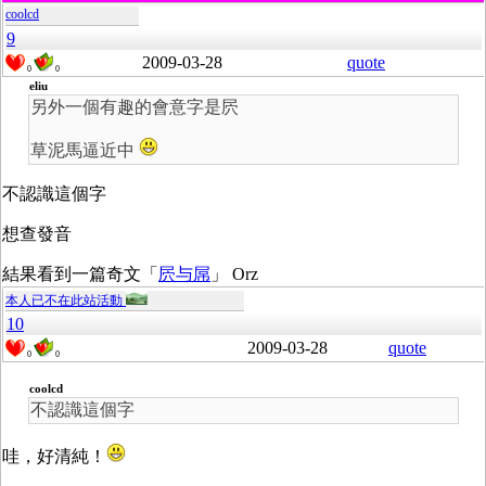
coolcd
9
2009-03-28
quote
0
0
eliu
另外一個有趣的會意字是屄
草泥馬逼近中
不認識這個字
想查發音
結果看到一篇奇文「
屄与屌
」 Orz
本人已不在此站活動
10
2009-03-28
quote
0
0
coolcd
不認識這個字
哇，好清純！