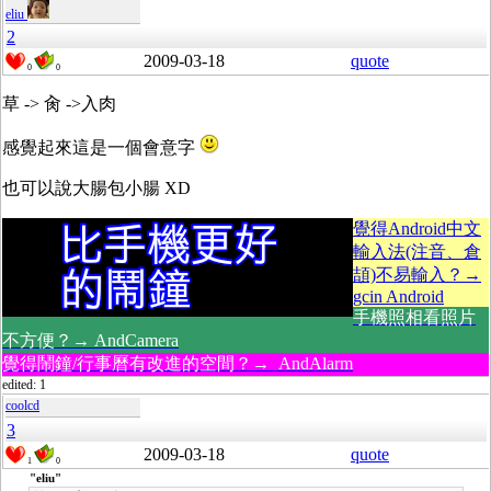
eliu
2
2009-03-18
quote
0
0
草 -> 肏 ->入肉
感覺起來這是一個會意字
也可以說大腸包小腸 XD
覺得Android中文
輸入法(注音、倉
頡)不易輸入？→
gcin Android
手機照相看照片
不方便？→ AndCamera
覺得鬧鐘/行事曆有改進的空間？→ AndAlarm
edited: 1
coolcd
3
2009-03-18
quote
1
0
"eliu"