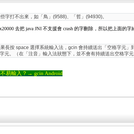
字打不出來，如「鳥」(9588)、「哲」(94930)。
ode >0x20000 去把 java JNI 不支援會 crash 的字
長按 space 選擇系統輸入法，gcin 會持續送出「空格字元
字元。（在「注音」輸入法狀態下，並不會有持續送出空格字元
輸入？→ gcin Android