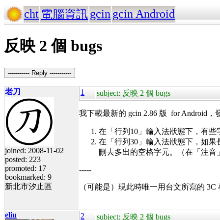
cht
gcin
gcin Android
電腦資訊
反映 2 個 bugs
----------- Reply -----------
老刀
1
subject: 反映 2 個 bugs
我下載最新的 gcin 2.86 版 for And
在「行列10」輸入法狀態下，有些字打不
在「行列30」輸入法狀態下，如果長
joined: 2008-11-02
刪去多出的空格字元。（在「注音
posted: 223
promoted: 17
-----
bookmarked: 9
新北市汐止區
（可能是）現此時唯一用台文所寫的 3C
eliu
2
subject: 反映 2 個 bugs