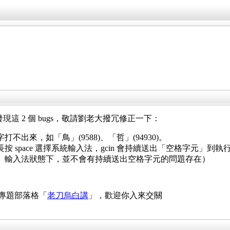
roid，發現這 2 個 bugs，敬請劉老大撥冗修正一下：
出來，如「鳥」(9588)、「哲」(94930)。
按 space 選擇系統輸入法，gcin 會持續送出「空格字元」到
」輸入法狀態下，並不會有持續送出空格字元的問題存在）
 專題部落格「
老刀烏白講
」，歡迎你入來交關