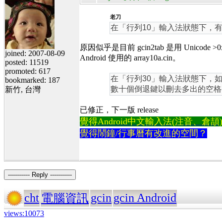
老刀
在「行列10」輸入法狀態下，有些
原因似乎是目前 gcin2tab 是用 Unic
joined: 2007-08-09
Android 使用的 array10a.cin。
posted: 11519
promoted: 617
在「行列30」輸入法狀態下，如果
bookmarked: 187
數十個倒退鍵以刪去多出的空格
新竹, 台灣
已修正，下一版 release
覺得Android中文輸入法(注音、倉頡)不易
覺得鬧鐘/行事曆有改進的空間？
----------- Reply -----------
cht
gcin
gcin Android
電腦資訊
views:10073