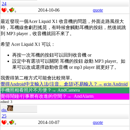
24
2014-10-06
quote
0
0
最近發現一個Acer Liquid X1 收音機的問題，外面走路風很大
時，耳機線會劇烈搖晃，有時候會觸動耳機的按鈕，然後就跳
到 MP3 player，收音機就回不來了。
希望 Acer Liquid X1 可以：
再按一次耳機的按鈕可以回到收音機 or
設定中有選項可以關閉 耳機的按鈕 啟動 MP3 player。如
果可以改成選擇啟動收音機 or mp3 player 就更好了。
我覺得第二種方式可能會比較簡單。
覺得Android中文輸入法(注音、倉頡)不易輸入？→ gcin Android
手機照相看照片不方便？→ AndCamera
覺得鬧鐘/行事曆有改進的空間？→ AndAlarm
edited: 3
eliu
25
2014-10-07
quote
0
0