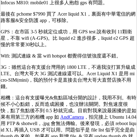
Infocus M810: mobile01 上很多人抱怨 gps 有問題。
最後在 pchome $7990 買了 Acer liquid X1，裏面有中華電信的網
路客服&安全防護 app，可移除。
GPS：在市區 3-5 秒就定位成功，用 GPS test 說有收到 11顆衛
星，不靠 wifi (A-GPS)。比 liquid e2 進步很多，liquid e2 GPS 超
慢的常常要30秒以上。
Wifi: 測試連線 & 當 wifi hotspot 都覺得信號強度還不錯。
3G：雖然這台有支援台灣用的 1800 LTE，不過我沒打算升級成
LTE。台灣大哥大 3G 測試連線還可以。Acer Liquid X1 是用 mi
cro-SIM(mini)，我的預付卡是直接去台灣大哥大直營店換不用
錢。
相機：這台有支援曝光&焦點區域分開的設計，我用不到。有時
候不小心點錯，反而造成困擾，也沒辦法關閉。對焦速度很
快，點了焦點後不到 0.5 秒就完成。目前對我來說最困擾的是如
果有用第三方的相機 app 如
AndCamera
，拍完接上 Ubuntu 14.04
用 PTP & shotwell，.jpg 會無法傳輸。後來發現，必須 reboot liqu
id X1, 再插入 USB 才可以用。問題似乎是 file list 似乎完全是由
thumb.db 來的，如果有 app 新增 file & 沒有 update thumb.db 就