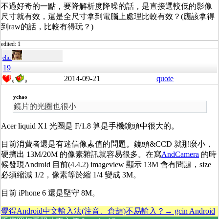
不過好奇的一點，要降解析度降噪的話，是直接選較低的影像
尺寸就有效，還是全尺寸拿到電腦上處理比較有效？(應該拿得
到raw的話，比較有得玩？)
edited: 1
eliu
19
2014-09-21
quote
0
0
ychao
鏡片的光圈也很小
Acer liquid X1 光圈是 F/1.8 算是手機鏡頭中很大的。
目前消費者還是有迷信像素值的問題。鏡頭&CCD 就那麼小，
硬擠出 13M/20M 的像素雜訊就容易很多。在寫
AndCamera
的時
候發現Android 目前(4.4.2) imageview 顯示 13M 會有問題，size
必須縮減 1/2，像素等於縮 1/4 變成 3M。
目前 iPhone 6 還是堅守 8M。
覺得Android中文輸入法(注音、倉頡)不易輸入？→ gcin Android