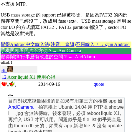
不支援 MTP。
USB mass storage 的 support 已經被移除。是因為FAT32 的內部
儲存空間已經沒了，改成用 fuse+ext4。USB mass storage 是用 se
ctor I/O 的方式讀寫 FAT32，FAT32 partition 都沒了，sector I/O
當然是沒辦法用。
覺得Android中文輸入法(注音、倉頡)不易輸入？→ gcin Android
手機照相看照片不方便？→ AndCamera
覺得鬧鐘/行事曆有改進的空間？→ AndAlarm
edited: 1
eliu
12
Acer liquid X1 使用心得
2014-09-16
quote
0
0
eliu
目前對我來說最困擾的是如果有用第三方的相機 app 如
AndCamera
，拍完接上 Ubuntu 14.04 用 PTP & shotwe
ll，.jpg 會無法傳輸。後來發現，必須 reboot liquid X1,
再插入 USB 才可以用。問題似乎是 file list 似乎完全是
由 thumb.db 來的，如果有 app 新增 file & 沒有 update
thumb.db 就會出問題。