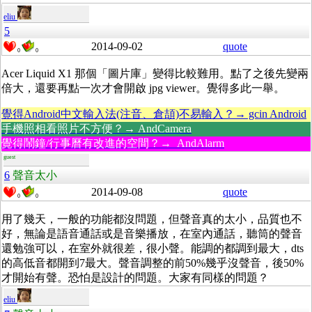
eliu
5
2014-09-02
quote
0
0
Acer Liquid X1 那個「圖片庫」變得比較難用。點了之後先變兩
倍大，還要再點一次才會開啟 jpg viewer。覺得多此一舉。
覺得Android中文輸入法(注音、倉頡)不易輸入？→ gcin Android
手機照相看照片不方便？→ AndCamera
覺得鬧鐘/行事曆有改進的空間？→ AndAlarm
guest
6
聲音太小
2014-09-08
quote
0
0
用了幾天，一般的功能都沒問題，但聲音真的太小，品質也不
好，無論是語音通話或是音樂播放，在室內通話，聽筒的聲音
還勉強可以，在室外就很差，很小聲。能調的都調到最大，dts
的高低音都開到7最大。聲音調整的前50%幾乎沒聲音，後50%
才開始有聲。恐怕是設計的問題。大家有同樣的問題？
eliu