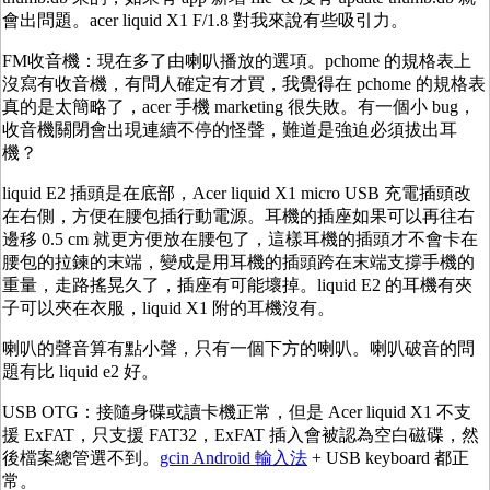
會出問題。acer liquid X1 F/1.8 對我來說有些吸引力。
FM收音機：現在多了由喇叭播放的選項。pchome 的規格表上
沒寫有收音機，有問人確定有才買，我覺得在 pchome 的規格表
真的是太簡略了，acer 手機 marketing 很失敗。有一個小 bug，
收音機關閉會出現連續不停的怪聲，難道是強迫必須拔出耳
機？
liquid E2 插頭是在底部，Acer liquid X1 micro USB 充電插頭改
在右側，方便在腰包插行動電源。耳機的插座如果可以再往右
邊移 0.5 cm 就更方便放在腰包了，這樣耳機的插頭才不會卡在
腰包的拉鍊的末端，變成是用耳機的插頭跨在末端支撐手機的
重量，走路搖晃久了，插座有可能壞掉。liquid E2 的耳機有夾
子可以夾在衣服，liquid X1 附的耳機沒有。
喇叭的聲音算有點小聲，只有一個下方的喇叭。喇叭破音的問
題有比 liquid e2 好。
USB OTG：接隨身碟或讀卡機正常，但是 Acer liquid X1 不支
援 ExFAT，只支援 FAT32，ExFAT 插入會被認為空白磁碟，然
後檔案總管選不到。
gcin Android 輸入法
+ USB keyboard 都正
常。