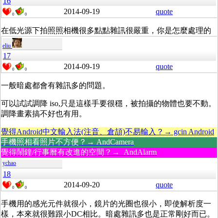
16
2014-09-19
quote
0
0
在低光源下拍照照相機很多點點雜訊很嚴重，你是怎麼處理的
eliu
17
2014-09-19
quote
0
0
一般暗處都會有雜訊多的問題。
可以試試調降 iso,只是這樣手要很穩，被拍攝的物體也要不動。
調降畫素搞不好也有用。
覺得Android中文輸入法(注音、倉頡)不易輸入？→ gcin Android
手機照相看照片不方便？→ AndCamera
覺得鬧鐘/行事曆有改進的空間？→ AndAlarm
ychao
18
2014-09-20
quote
0
0
手機用的感光元件就很小，鏡片的光圈也很小，即使解析度一
樣，本來就很難跟小DC相比。暗處雜訊多也是正常剛好而已。