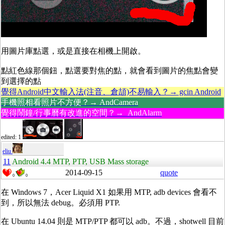
用圖片庫點選，或是直接在相機上開啟。
點紅色線那個鈕，點選要對焦的點，就會看到圖片的焦點會變
到選擇的點
覺得Android中文輸入法(注音、倉頡)不易輸入？→ gcin Android
手機照相看照片不方便？→ AndCamera
覺得鬧鐘/行事曆有改進的空間？→ AndAlarm
edited: 1
eliu
11
Android 4.4 MTP, PTP, USB Mass storage
2014-09-15
quote
0
0
在 Windows 7，Acer Liquid X1 如果用 MTP, adb devices 會看不
到，所以無法 debug。必須用 PTP.
在 Ubuntu 14.04 則是 MTP/PTP 都可以 adb。不過，shotwell 目前