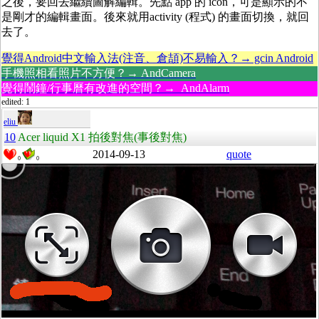
之後，要回去繼續圖解編輯。先點 app 的 icon，可是顯示的不
是剛才的編輯畫面。後來就用activity (程式) 的畫面切換，就回
去了。
覺得Android中文輸入法(注音、倉頡)不易輸入？→ gcin Android
手機照相看照片不方便？→ AndCamera
覺得鬧鐘/行事曆有改進的空間？→ AndAlarm
edited: 1
eliu
10
Acer liquid X1 拍後對焦(事後對焦)
2014-09-13
quote
0
0