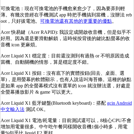
可換電池：現在可換電池的手機愈來愈少了，因為要弄到輕
薄。有幾次曾經在手機測試 app 時把手機搞到當機，沒辦法 reb
oot，只好拔電池。
可換電池還有其他的更重要的優點
。
Acer
快易鍵（
Acer RAPID): 我設定成開啟收音機，但是似乎不
好用。因為還是要滑動解鎖，這時候按背後的鍵比點螢幕的收
音機 icon 更麻煩。
Acer Liquid X1 穩定度：目前還沒測到有過熱 or 不明原因造成
當機、自動關機的情形，算是穩定度不錯。
Acer Liquid X1 按鈕：沒有底下的實體按鈕(回去、桌面、選
單)，是用螢幕的軟體顯示，也有人說這叫海苔條。這種的缺點
是如果 app 的全螢幕模式沒有選單的 icon 就沒辦法選，好處是
全螢幕播放影片 & game 可以更大。
Acer Liquid X1 藍牙鍵盤(Bluetooth keyboard)：搭配
gcin Android
中文輸入法
測試 OK。
Acer Liquid X1 電池/耗電量：目前測試還可以，8核心CPU不會
增加用電量很多。中午吃午餐同樣開收音機1個小時多，用電
量%似乎比 liquid E2 更好。