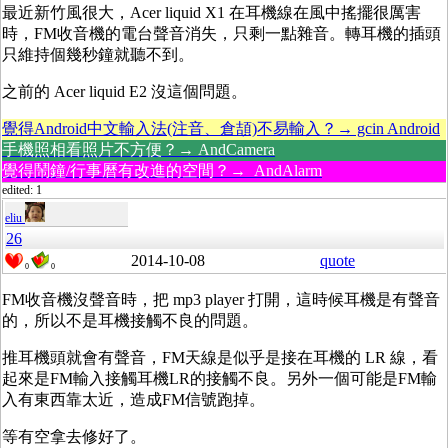
最近新竹風很大，Acer liquid X1 在耳機線在風中搖擺很厲害
時，FM收音機的電台聲音消失，只剩一點雜音。轉耳機的插頭
只維持個幾秒鐘就聽不到。
之前的 Acer liquid E2 沒這個問題。
覺得Android中文輸入法(注音、倉頡)不易輸入？→ gcin Android
手機照相看照片不方便？→ AndCamera
覺得鬧鐘/行事曆有改進的空間？→ AndAlarm
edited: 1
eliu
26
2014-10-08
quote
0
0
FM收音機沒聲音時，把 mp3 player 打開，這時候耳機是有聲音
的，所以不是耳機接觸不良的問題。
推耳機頭就會有聲音，FM天線是似乎是接在耳機的 LR 線，看
起來是FM輸入接觸耳機LR的接觸不良。另外一個可能是FM輸
入有東西靠太近，造成FM信號跑掉。
等有空拿去修好了。