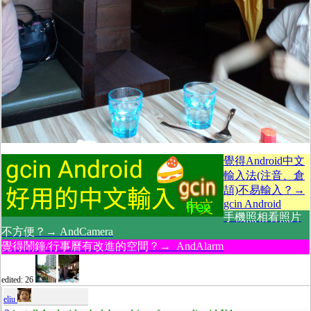
覺得Android中文
輸入法(注音、倉
頡)不易輸入？→
gcin Android
手機照相看照片
不方便？→ AndCamera
覺得鬧鐘/行事曆有改進的空間？→ AndAlarm
edited: 26
eliu