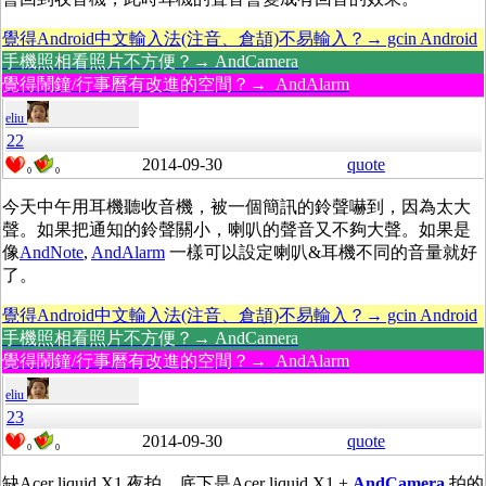
覺得Android中文輸入法(注音、倉頡)不易輸入？→ gcin Android
手機照相看照片不方便？→ AndCamera
覺得鬧鐘/行事曆有改進的空間？→ AndAlarm
eliu
22
2014-09-30
quote
0
0
今天中午用耳機聽收音機，被一個簡訊的鈴聲嚇到，因為太大
聲。如果把通知的鈴聲關小，喇叭的聲音又不夠大聲。如果是
像
AndNote
,
AndAlarm
一樣可以設定喇叭&耳機不同的音量就好
了。
覺得Android中文輸入法(注音、倉頡)不易輸入？→ gcin Android
手機照相看照片不方便？→ AndCamera
覺得鬧鐘/行事曆有改進的空間？→ AndAlarm
eliu
23
2014-09-30
quote
0
0
缺Acer liquid X1 夜拍，底下是Acer liquid X1 +
AndCamera
拍的