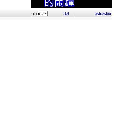
Find
login
register
adm