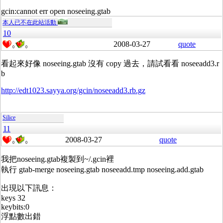
gcin:cannot err open noseeing.gtab
本人已不在此站活動
10
2008-03-27
quote
0
0
看起來好像 noseeing.gtab 沒有 copy 過去，請試看看 noseeadd3.r
b
http://edt1023.sayya.org/gcin/noseeadd3.rb.gz
Silice
11
2008-03-27
quote
0
0
我把noseeing.gtab複製到~/.gcin裡
執行 gtab-merge noseeing.gtab noseeadd.tmp noseeing.add.gtab
出現以下訊息：
keys 32
keybits:0
浮點數出錯