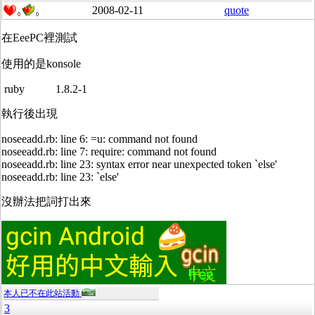
2008-02-11
quote
0
0
在EeePC裡測試
使用的是konsole
ruby 1.8.2-1
執行後出現
noseeadd.rb: line 6: =u: command not found
noseeadd.rb: line 7: require: command not found
noseeadd.rb: line 23: syntax error near unexpected token `else'
noseeadd.rb: line 23: `else'
沒辦法把詞打出來
本人已不在此站活動
3