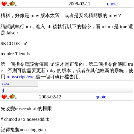
2008-02-11
quote
0
0
糟糕，好像是 ruby 版本太舊，或者是安裝精簡版的 ruby？
請試試執行 irb，進入 irb 後執行以下的指令，看 return 是 true 還
是 false：
$KCODE='u'
require 'fileutils'
第一個指令應該會傳回 'u' 這才是正常的，第二個指令會傳回 tru
e，否則可能需要更新 ruby 的版本，或者在其他較新的系統，使
用
rubyscript2exe
編一個可執行檔去用。
Silice
4
2008-02-12
quote
0
0
先改變noseeadd.rb的權限
# chmod a+x noseeadd.rb
記得複製noseeing.gtab