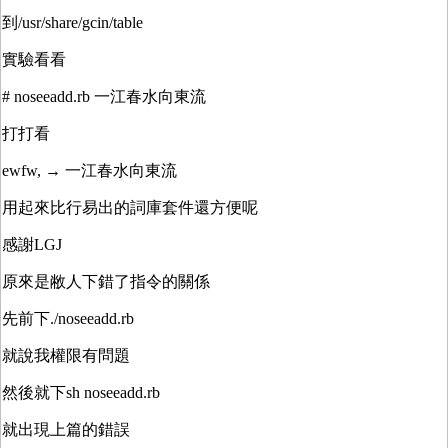
到/usr/share/gcin/table
實驗看看
# noseeadd.rb 一江春水向東流
打打看
ewfw, → 一江春水向東流
用起來比行易出的詞庫套件還方便呢
感謝LGJ
原來是敝人下錯了指令的關係
先前下./noseeadd.rb
就說我權限有問題
然後就下sh noseeadd.rb
就出現上篇的錯誤