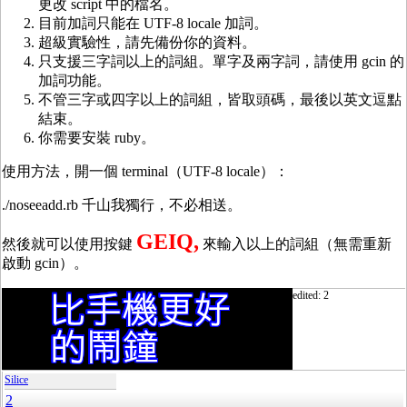
更改 script 中的檔名。
目前加詞只能在 UTF-8 locale 加詞。
超級實驗性，請先備份你的資料。
只支援三字詞以上的詞組。單字及兩字詞，請使用 gcin 的
加詞功能。
不管三字或四字以上的詞組，皆取頭碼，最後以英文逗點
結束。
你需要安裝 ruby。
使用方法，開一個 terminal（UTF-8 locale）：
./noseeadd.rb 千山我獨行，不必相送。
GEIQ,
然後就可以使用按鍵
來輸入以上的詞組（無需重新
啟動 gcin）。
edited: 2
Silice
2