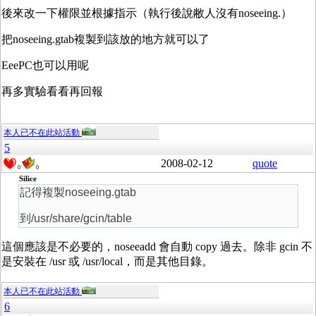
後來改一下權限並根據指示（執行後說敝人沒有noseeing.）
把noseeing.gtab複製到該放的地方就可以了
EeePC也可以用呢
再多實驗看看再回報
本人已不在此站活動
5
2008-02-12
quote
0
0
Silice
記得複製noseeing.gtab
到/usr/share/gcin/table
這個應該是不必要的，noseeadd 會自動 copy 過去。除非 gcin 不
是安裝在 /usr 或 /usr/local，而是其他目錄。
本人已不在此站活動
6