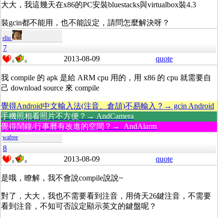
大大，我這幾天在x86的PC安裝bluestacks與virtualbox裝4.3
裝gcin都不能用，也不能設定，請問怎麼解決呀？
eliu
7
2013-08-09
quote
0
0
我 compile 的 apk 是給 ARM cpu 用的，用 x86 的 cpu 就需要自
己 download source 來 compile
覺得Android中文輸入法(注音、倉頡)不易輸入？→ gcin Android
手機照相看照片不方便？→ AndCamera
覺得鬧鐘/行事曆有改進的空間？→ AndAlarm
wafree
8
2013-08-09
quote
0
0
是哦，瞭解，我不會說compile說說~
對了，大大，我也不需要看到注音，用倚天26鍵注音，不需要
看到注音，不知可否設定顯示英文的鍵盤呢？