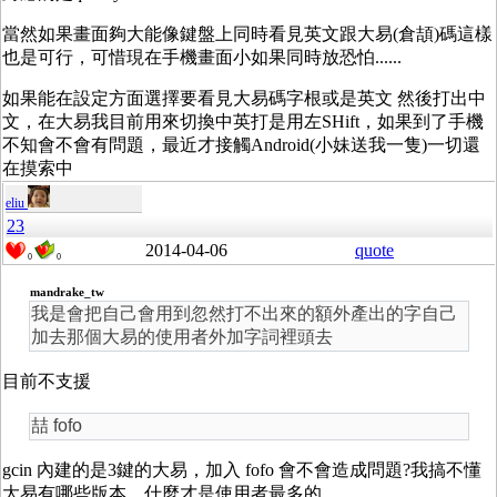
當然如果畫面夠大能像鍵盤上同時看見英文跟大易(倉頡)碼這樣
也是可行，可惜現在手機畫面小如果同時放恐怕......
如果能在設定方面選擇要看見大易碼字根或是英文 然後打出中
文，在大易我目前用來切換中英打是用左SHift，如果到了手機
不知會不會有問題，最近才接觸Android(小妹送我一隻)一切還
在摸索中
eliu
23
2014-04-06
quote
0
0
mandrake_tw
我是會把自己會用到忽然打不出來的額外產出的字自己
加去那個大易的使用者外加字詞裡頭去
目前不支援
喆 fofo
gcin 內建的是3鍵的大易，加入 fofo 會不會造成問題?我搞不懂
大易有哪些版本，什麼才是使用者最多的。