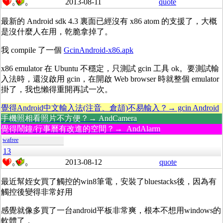
2013-08-11
quote
0
0
最新的 Android sdk 4.3 裏面已經沒有 x86 atom 的支援了，大概
是沒什麼人在用，乾脆拿掉了。
我 compile 了一個
GcinAndroid-x86.apk
x86 emulator 在 Ubuntu 不穩定，只測試 gcin 工具 ok。要測試輸
入法時，還沒啟用 gcin，在開啟 Web browser 時就整個 emulator
掛了，我也懶得重開再試一次。
覺得Android中文輸入法(注音、倉頡)不易輸入？→ gcin Android
手機照相看照片不方便？→ AndCamera
覺得鬧鐘/行事曆有改進的空間？→ AndAlarm
wafree
13
2013-08-12
quote
0
0
最近幫姪女買了觸控的win8筆電，安裝了bluestacks後，因為有
觸控後變得非常好用
感覺就像多買了一台android平板非常爽，根本不想用windows的
軟體了，