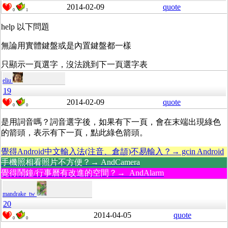
2014-02-09
quote
0
1
help 以下問題
無論用實體鍵盤或是內置鍵盤都一樣
只顯示一頁選字，沒法跳到下一頁選字表
eliu
19
2014-02-09
quote
0
0
是用詞音嗎？詞音選字後，如果有下一頁，會在末端出現綠色
的箭頭，表示有下一頁，點此綠色箭頭。
覺得Android中文輸入法(注音、倉頡)不易輸入？→ gcin Android
手機照相看照片不方便？→ AndCamera
覺得鬧鐘/行事曆有改進的空間？→ AndAlarm
mandrake_tw
20
2014-04-05
quote
0
0