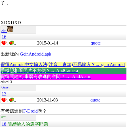
了，
XDXDXD
eliu
16
2015-01-14
quote
0
0
出新版的
GcinAndroid.apk
覺得Android中文輸入法(注音、倉頡)不易輸入？→ gcin Android
手機照相看照片不方便？→ AndCamera
覺得鬧鐘/行事曆有改進的空間？→ AndAlarm
edited: 3
Guest
17
2013-11-03
quote
0
0
有考慮進到
F-Droid
嗎？
guest
18
簡易輸入的選字問題