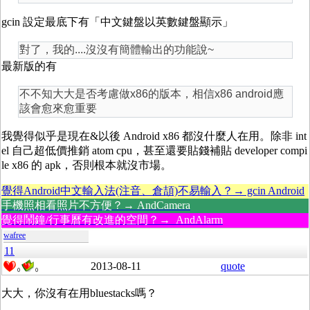
gcin 設定最底下有「中文鍵盤以英數鍵盤顯示」
對了，我的....沒沒有簡體輸出的功能說~
最新版的有
不不知大大是否考慮做x86的版本，相信x86 android應
該會愈來愈重要
我覺得似乎是現在&以後 Android x86 都沒什麼人在用。除非 int
el 自己超低價推銷 atom cpu，甚至還要貼錢補貼 developer compi
le x86 的 apk，否則根本就沒市場。
覺得Android中文輸入法(注音、倉頡)不易輸入？→ gcin Android
手機照相看照片不方便？→ AndCamera
覺得鬧鐘/行事曆有改進的空間？→ AndAlarm
wafree
11
2013-08-11
quote
0
0
大大，你沒有在用bluestacks嗎？