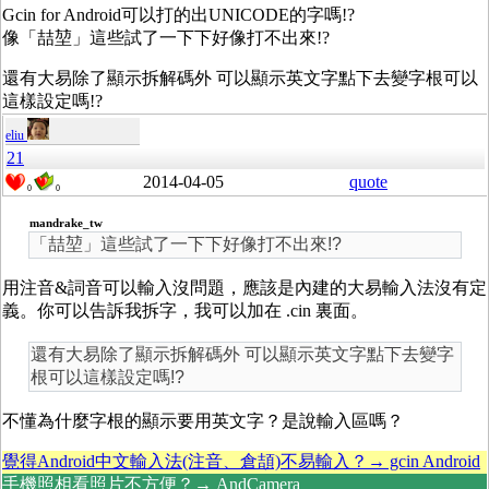
Gcin for Android可以打的出UNICODE的字嗎!?
像「喆堃」這些試了一下下好像打不出來!?
還有大易除了顯示拆解碼外 可以顯示英文字點下去變字根可以
這樣設定嗎!?
eliu
21
2014-04-05
quote
0
0
mandrake_tw
「喆堃」這些試了一下下好像打不出來!?
用注音&詞音可以輸入沒問題，應該是內建的大易輸入法沒有定
義。你可以告訴我拆字，我可以加在 .cin 裏面。
還有大易除了顯示拆解碼外 可以顯示英文字點下去變字
根可以這樣設定嗎!?
不懂為什麼字根的顯示要用英文字？是說輸入區嗎？
覺得Android中文輸入法(注音、倉頡)不易輸入？→ gcin Android
手機照相看照片不方便？→ AndCamera