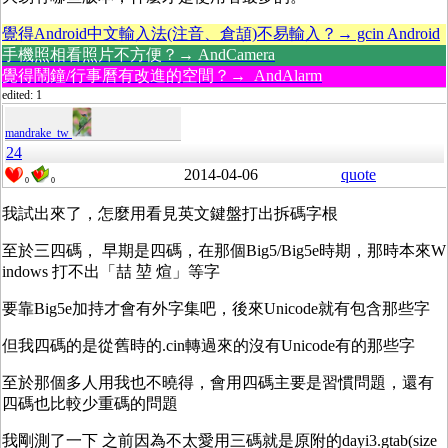
覺得Android中文輸入法(注音、倉頡)不易輸入？→ gcin Android
手機照相看照片不方便？→ AndCamera
覺得鬧鐘/行事曆有改進的空間？→ AndAlarm
edited: 1
mandrake_tw
24
2014-04-06
quote
0
0
我試出來了，怎麼用看見英文鍵盤打出拆碼字根
至於三四碼， 早期是四碼，在那個Big5/Big5e時期，那時本來W
indows 打不出「喆 堃 煊」等字
要靠Big5e加持才會有外字集吧，後來Unicode就有包含那些字
但我四碼的是從舊時的.cin轉過來的沒有Unicode有的那些字
至於那個多人用我也不曉得，會用四碼主要是習慣問題，還有
四碼也比較少重碼的問題
我剛測了一下 之前因為不太愛用三碼就是原附的dayi3.gtab(size