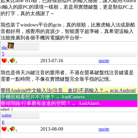
起來比lime HD順，已經很類似PC的輸入感覺，讓人能用Androi
d輸入的跟PC的環境一樣順，若是用實體鍵盤，更是類似PC上
的打字，真的太感謝了～
我也裝了windows平台的gcin，真的很順，比雅虎輸入法或新酷
音都好用，感覺用的資源少，智能選字超準確，真希望這輸入
法能推廣到各個手機與電腦的平台呀~
eliu
5
2013-07-16
quote
0
0
我也是倚天26鍵注音的愛用者。不過在螢幕鍵盤找注音鍵還是
需要一點時間，不像在實體鍵盤完全靠手指的記憶。
覺得Android中文輸入法(注音、倉頡)不易輸入？→ gcin Android
手機照相看照片不方便？→ AndCamera
覺得鬧鐘/行事曆有改進的空間？→ AndAlarm
edited: 1
wafree
6
2013-08-09
quote
0
0