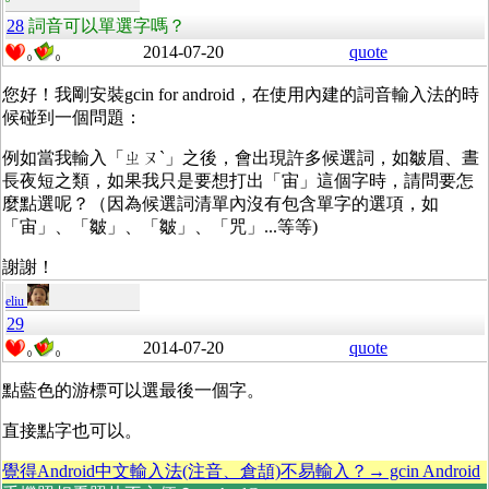
28
詞音可以單選字嗎？
2014-07-20
quote
0
0
您好！我剛安裝gcin for android，在使用內建的詞音輸入法的時
候碰到一個問題：
例如當我輸入「ㄓㄡˋ」之後，會出現許多候選詞，如皺眉、晝
長夜短之類，如果我只是要想打出「宙」這個字時，請問要怎
麼點選呢？（因為候選詞清單內沒有包含單字的選項，如
「宙」、「皺」、「皺」、「咒」...等等)
謝謝！
eliu
29
2014-07-20
quote
0
0
點藍色的游標可以選最後一個字。
直接點字也可以。
覺得Android中文輸入法(注音、倉頡)不易輸入？→ gcin Android