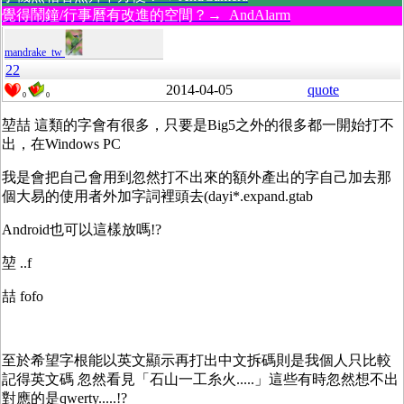
覺得鬧鐘/行事曆有改進的空間？→ AndAlarm
mandrake_tw
22
2014-04-05
quote
0
0
堃喆 這類的字會有很多，只要是Big5之外的很多都一開始打不
出，在Windows PC
我是會把自己會用到忽然打不出來的額外產出的字自己加去那
個大易的使用者外加字詞裡頭去(dayi*.expand.gtab
Android也可以這樣放嗎!?
堃 ..f
喆 fofo
至於希望字根能以英文顯示再打出中文拆碼則是我個人只比較
記得英文碼 忽然看見「石山一工糸火.....」這些有時忽然想不出
對應的是qwerty.....!?