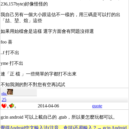
236,157byte)好像怪怪的
我自己另有一個大小跟這估不一樣的，用三碼是可以打的出
「喆、堃、煊」這些
如果用始檔會是這樣 選字方面會有問題沒得選
foo 喜
..f 打不出
yme 打不出
連「正 檔 」一些簡單的字都打不出來
不知我測的對不對您有空再試試
eliu
25
2014-04-06
quote
0
0
gcin android 可以上載自己的 .gtab，所以要怎麼玩都可以。
覺得Android中文輸入法(注音、倉頡)不易輸入？→ gcin Android