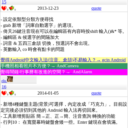
15
2013-12-23
quote
0
0
- 設定依類型分類方便尋找
- gtab 新增「詞庫自動選字」的選項。
- 倚天26鍵注音現在可以在編輯區有內容時按shift 輸入()&* 等。
- 編輯區 & 候選字的間隔加大
- 詞音 & 五四三倉頡 切換，預選詞不會出現。
- 英數輸入 co 時會有點卡的問題
覺得Android中文輸入法(注音、倉頡)不易輸入？→ gcin Android
手機照相看照片不方便？→ AndCamera
覺得鬧鐘/行事曆有改進的空間？→ AndAlarm
eliu
16
2014-01-05
quote
0
0
- 新增4種鍵盤主題(背景)可選擇，內定改成「巧克力」。目前設
定完後必須切到其他的 Android 輸入法再切回來。
- 工具新增剪貼區 簡→正、正→簡、注音查詢 轉換的功能
- 行列10： 在寬螢幕時鍵盤會矮一些。Enter 鍵現在會填滿。