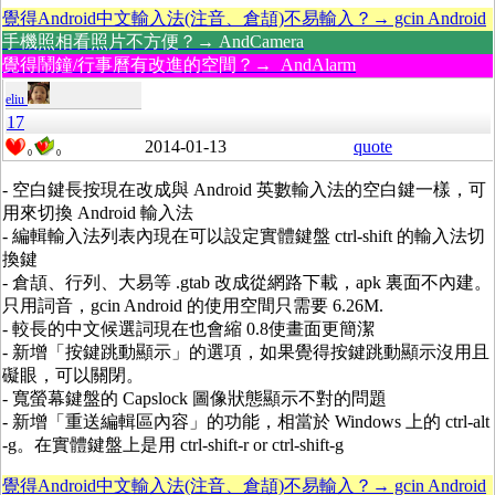
覺得Android中文輸入法(注音、倉頡)不易輸入？→ gcin Android
手機照相看照片不方便？→ AndCamera
覺得鬧鐘/行事曆有改進的空間？→ AndAlarm
eliu
17
2014-01-13
quote
0
0
- 空白鍵長按現在改成與 Android 英數輸入法的空白鍵一樣，可
用來切換 Android 輸入法
- 編輯輸入法列表內現在可以設定實體鍵盤 ctrl-shift 的輸入法切
換鍵
- 倉頡、行列、大易等 .gtab 改成從網路下載，apk 裏面不內建。
只用詞音，gcin Android 的使用空間只需要 6.26M.
- 較長的中文候選詞現在也會縮 0.8使畫面更簡潔
- 新增「按鍵跳動顯示」的選項，如果覺得按鍵跳動顯示沒用且
礙眼，可以關閉。
- 寬螢幕鍵盤的 Capslock 圖像狀態顯示不對的問題
- 新增「重送編輯區內容」的功能，相當於 Windows 上的 ctrl-alt
-g。在實體鍵盤上是用 ctrl-shift-r or ctrl-shift-g
覺得Android中文輸入法(注音、倉頡)不易輸入？→ gcin Android