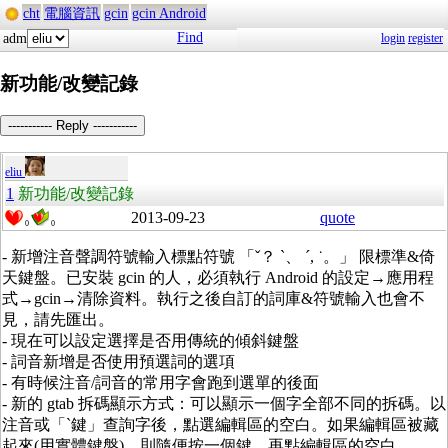
cht
電腦資訊
gcin
gcin Android
Find
adm
login
register
新功能/改變記錄
----------- Reply -----------
eliu
1
新功能/改變記錄
2013-09-23
quote
0
0
- 新增注音聲調符號輸入標點符號 「ˇ？ ˋ、 ˊ, ˙。」 限標準&倚
天鍵盤。已安裝 gcin 的人，必須執行 Android 的設定→應用程
式→gcin→清除資料。執行之後自訂的詞庫&符號輸入也會不
見，請先匯出。
- 現在可以設定選擇是否用傳統的傾斜鍵盤
- 詞音新增是否使用預選詞的選項
- 有時候注音/詞音的常用字會跑到選單的後面
- 新的 gtab 拆碼顯示方式：可以顯示一個字全部不同的拆碼。以
注音或「`鍵」查詢字後，點選編輯區的空白。如果編輯區被藏
起來(用實體鍵盤)，則隨便按一個鍵，再點編輯區的空白。