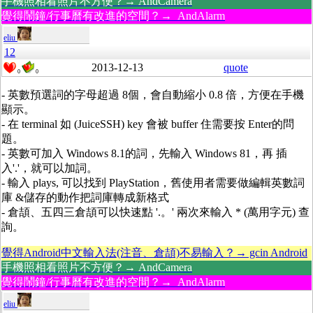
手機照相看照片不方便？→ AndCamera
覺得鬧鐘/行事曆有改進的空間？→ AndAlarm
eliu
12
2013-12-13
quote
0
0
- 英數預選詞的字母超過 8個，會自動縮小 0.8 倍，方便在手機
顯示。
- 在 terminal 如 (JuiceSSH) key 會被 buffer 住需要按 Enter的問
題。
- 英數可加入 Windows 8.1的詞，先輸入 Windows 81，再 插
入'.'，就可以加詞。
- 輸入 plays, 可以找到 PlayStation，舊使用者需要做編輯英數詞
庫 &儲存的動作把詞庫轉成新格式
- 倉頡、五四三倉頡可以快速點 '.。' 兩次來輸入 * (萬用字元) 查
詢。
覺得Android中文輸入法(注音、倉頡)不易輸入？→ gcin Android
手機照相看照片不方便？→ AndCamera
覺得鬧鐘/行事曆有改進的空間？→ AndAlarm
eliu