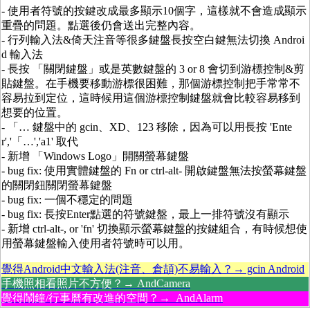
- 使用者符號的按鍵改成最多顯示10個字，這樣就不會造成顯示
重疊的問題。點選後仍會送出完整內容。
- 行列輸入法&倚天注音等很多鍵盤長按空白鍵無法切換 Androi
d 輸入法
- 長按 「關閉鍵盤」或是英數鍵盤的 3 or 8 會切到游標控制&剪
貼鍵盤。在手機要移動游標很困難，那個游標控制把手常常不
容易拉到定位，這時候用這個游標控制鍵盤就會比較容易移到
想要的位置。
- 「… 鍵盤中的 gcin、XD、123 移除，因為可以用長按 'Ente
r','「…','a1' 取代
- 新增 「Windows Logo」開關螢幕鍵盤
- bug fix: 使用實體鍵盤的 Fn or ctrl-alt- 開啟鍵盤無法按螢幕鍵盤
的關閉鈕關閉螢幕鍵盤
- bug fix: 一個不穩定的問題
- bug fix: 長按Enter點選的符號鍵盤，最上一排符號沒有顯示
- 新增 ctrl-alt-, or 'fn' 切換顯示螢幕鍵盤的按鍵組合，有時候想使
用螢幕鍵盤輸入使用者符號時可以用。
覺得Android中文輸入法(注音、倉頡)不易輸入？→ gcin Android
手機照相看照片不方便？→ AndCamera
覺得鬧鐘/行事曆有改進的空間？→ AndAlarm