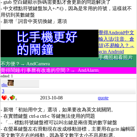
- gtab 空白鍵顯示拆碼需要點才會更新的問題解決了
- 中文標點符號鍵盤加入+-*/()，因為是常用的符號，這樣就不
用切到英數鍵盤
- 新增「詞音中英切換鍵」選項
覺得Android中文
輸入法(注音、倉
頡)不易輸入？→
gcin Android
手機照相看照片
不方便？→ AndCamera
覺得鬧鐘/行事曆有改進的空間？→ AndAlarm
edited: 1
eliu
3
2013-10-08
quote
0
0
- 新增「初始用中文」選項，如果要改為英文就關閉。
- 在實體鍵盤 ctrl-a ctrl-c 等鍵無法使用的問題
- 「… 標點符號鍵盤裡可以叫出鍵是兩倍寬的數字鍵盤
- 在螢幕鍵盤左右滑動現在改成移動游標，主要用在gcin 編輯區
英文數字左右的移動，因為英文數字太小不容易點選。