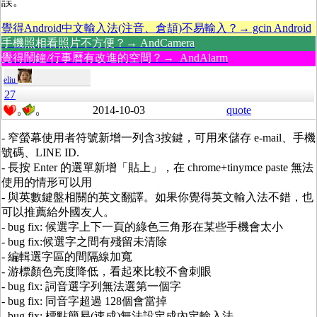
誤。
覺得Android中文輸入法(注音、倉頡)不易輸入？→ gcin Android
手機照相看照片不方便？→ AndCamera
覺得鬧鐘/行事曆有改進的空間？→ AndAlarm
eliu
27
2014-10-03
quote
0
0
- 窄螢幕使用者符號新增一列含3按鍵，可用來儲存 e-mail、手機
號碼、LINE ID.
- 長按 Enter 的選單新增「貼上」，在 chrome+tinymce paste 無法
使用的情形可以用
- 與英數鍵盤相關的英文翻譯。如果你覺得英文輸入法不錯，也
可以推薦給外國友人。
- bug fix: 候選字上下一頁的綠色三角形在某些手機會太小
- bug fix:候選字之間有殘留未清除
- 編輯選字區的間隔線加寬
- 游標顏色亮度降低，看起來比較不會刺眼
- bug fix: 詞音選字列無法選第一個字
- bug fix: 同音字超過 128個會當掉
- bug fix: 標點簡易(速成)無法設定成內定輸入法