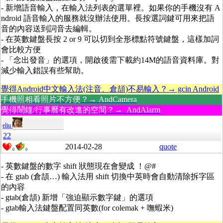
- 新增語音輸入，在輸入法列表的選單裡。如果你的手機沒有 A
ndroid 語音輸入的服務就沒辦法使用。長按選詞鍵可用來把語
音的內容送到詞音去編輯。
- 在英數鍵盤長按 2 or 9 可以切到全形標點符號鍵盤，這樣加詞
會比較方便
- 「念出發音」的選項，開啟後需下載約14M的語音資料庫。對
減少輸入錯誤有些幫助。
覺得Android中文輸入法(注音、倉頡)不易輸入？→ gcin Android
手機照相看照片不方便？→ AndCamera
覺得鬧鐘/行事曆有改進的空間？→ AndAlarm
eliu
22
2014-02-28
quote
0
0
- 英數鍵盤的數字 shift 狀態現在會變成 ！@#
- 在 gtab (倉頡…) 輸入法用 shift 切換中英時會自動清除拆字區
的內容
- gtab(倉頡) 新增「強迫顯示數字鍵」的選項
- gtab輸入法鍵盤配置同英數(for colemak + 嘸蝦米)