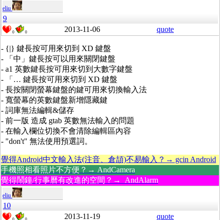
eliu
9
2013-11-06
quote
0
0
- {|} 鍵長按可用來切到 XD 鍵盤
- 「中」鍵長按可以用來關閉鍵盤
- a1 英數鍵長按可用來切到大數字鍵盤
- 「… 鍵長按可用來切到 XD 鍵盤
- 長按關閉螢幕鍵盤的鍵可用來切換輸入法
- 寬螢幕的英數鍵盤新增隱藏鍵
- 詞庫無法編輯&儲存
- 前一版 造成 gtab 英數無法輸入的問題
- 在輸入欄位切換不會清除編輯區內容
- "don't" 無法使用預選詞。
覺得Android中文輸入法(注音、倉頡)不易輸入？→ gcin Android
手機照相看照片不方便？→ AndCamera
覺得鬧鐘/行事曆有改進的空間？→ AndAlarm
eliu
10
2013-11-19
quote
0
0