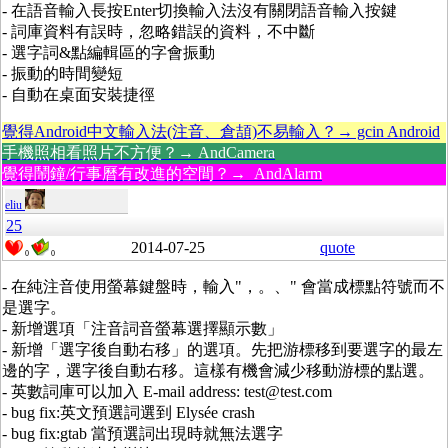
- 在語音輸入長按Enter切換輸入法沒有關閉語音輸入按鍵
- 詞庫資料有誤時，忽略錯誤的資料，不中斷
- 選字詞&點編輯區的字會振動
- 振動的時間變短
- 自動在桌面安裝捷徑
覺得Android中文輸入法(注音、倉頡)不易輸入？→ gcin Android
手機照相看照片不方便？→ AndCamera
覺得鬧鐘/行事曆有改進的空間？→ AndAlarm
eliu
25
2014-07-25
quote
0
0
- 在純注音使用螢幕鍵盤時，輸入"，。、" 會當成標點符號而不
是選字。
- 新增選項「注音詞音螢幕選擇顯示數」
- 新增「選字後自動右移」的選項。先把游標移到要選字的最左
邊的字，選字後自動右移。這樣有機會減少移動游標的點選。
- 英數詞庫可以加入 E-mail address: test@test.com
- bug fix:英文預選詞選到 Elysée crash
- bug fix:gtab 當預選詞出現時就無法選字