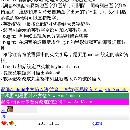
- 詞音&標點簡易新增選字列選單，可關閉。同時列出選字列&
預選詞，這樣如果有時候自動選字出來的字不對，可以不用點
藍色的游標就可以直接改字。
- 英數鍵盤中長按shift鍵可切換到大數字鍵盤
- $! 等可顯示的英數字全部可加入英數詞庫
- bug fix: 有時候出現灰色分隔縣殘留在螢幕
- bug fix: 在詞音的詞庫新增含 '@!' 的半形符號可能導致詞庫錯
亂
- 移除注音符號選擇中的英文字母，需要用android設定的清除資
料。
- bug fix:初始設定成英數 keyboard crash
- 長按英數鍵盤可輸出 àáâ òóô
- 數字鍵盤改成九宮格排列且新增 $,% 符號的輸入
覺得Android中文輸入法(注音、倉頡)不易輸入？→ gcin Android
手機照相看照片不方便？→ AndCamera
覺得鬧鐘/行事曆有改進的空間？→ AndAlarm
eliu
28
2014-11-11
quote
0
0