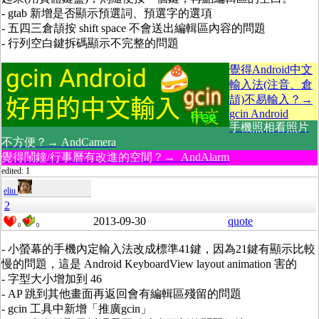
- gtab 新增是否顯示預選詞、預選字的選項
- 五四三倉頡按 shift space 不會送出編輯區內容的問題
- 行列空白鍵拆碼顯示不完整的問題
覺得Android中文
輸入法(注音、倉
頡)不易輸入？→
gcin Android
手機照相看照片
不方便？→ AndCamera
覺得鬧鐘/行事曆有改進的空間？→ AndAlarm
edited: 1
eliu
2
2013-09-30
quote
0
0
- 小螢幕的手機內定輸入法改成標準41鍵，因為21鍵有顯示比較
慢的問題，這是 Android KeyboardView layout animation 害的
- 字型大小增加到 46
- AP 跳到其他畫面再返回會有編輯區殘留的問題
- gcin 工具中新增「推廣gcin」