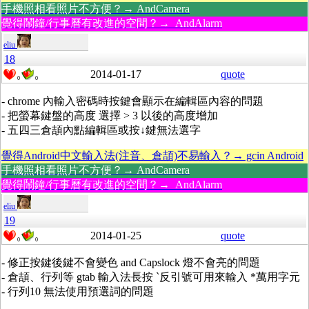
手機照相看照片不方便？→ AndCamera
覺得鬧鐘/行事曆有改進的空間？→ AndAlarm
eliu
18
2014-01-17
quote
0
0
- chrome 內輸入密碼時按鍵會顯示在編輯區內容的問題
- 把螢幕鍵盤的高度 選擇 > 3 以後的高度增加
- 五四三倉頡內點編輯區或按↓鍵無法選字
覺得Android中文輸入法(注音、倉頡)不易輸入？→ gcin Android
手機照相看照片不方便？→ AndCamera
覺得鬧鐘/行事曆有改進的空間？→ AndAlarm
eliu
19
2014-01-25
quote
0
0
- 修正按鍵後鍵不會變色 and Capslock 燈不會亮的問題
- 倉頡、行列等 gtab 輸入法長按 `反引號可用來輸入 *萬用字元
- 行列10 無法使用預選詞的問題