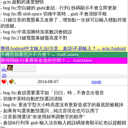
- gcin 啟動的速度變快
- bug fix:空白鍵的 gtab(倉頡、行列) 拆碼顯示不會立即更新
- bug fix:用 shift-space 切換中英時，gtab 不會清除字根
- 21鍵注音的寬螢幕又改善了，增加點一次就可以輸入標點符號
的按鍵。
- bug fix:中英混雜時加英數詞會錯誤
- bug fix:21鍵寬螢幕鍵盤高度不對
覺得Android中文輸入法(注音、倉頡)不易輸入？→ gcin Android
手機照相看照片不方便？→ AndCamera
覺得鬧鐘/行事曆有改進的空間？→ AndAlarm
eliu
26
2014-08-07
quote
0
0
- bug fix:倉頡需要選字如「日曰」時，不會念出發音
- 切換中英時自動把預選詞清除
- bug fix: 更改字型大小時高度沒有更新造成字的最底部被截掉
- 如果有勾選英數預選詞，純注音現在也可以用了
- 注音新增選項"依使用頻率調整字的順序"
- 倉頡&行列等 gtab 輸入法在輸入錯誤碼後會顯示紅色以提醒錯