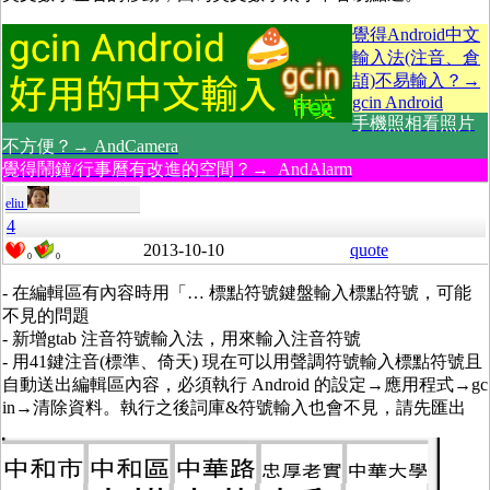
覺得Android中文
輸入法(注音、倉
頡)不易輸入？→
gcin Android
手機照相看照片
不方便？→ AndCamera
覺得鬧鐘/行事曆有改進的空間？→ AndAlarm
eliu
4
2013-10-10
quote
0
0
- 在編輯區有內容時用「… 標點符號鍵盤輸入標點符號，可能
不見的問題
- 新增gtab 注音符號輸入法，用來輸入注音符號
- 用41鍵注音(標準、倚天) 現在可以用聲調符號輸入標點符號且
自動送出編輯區內容，必須執行 Android 的設定→應用程式→gc
in→清除資料。執行之後詞庫&符號輸入也會不見，請先匯出